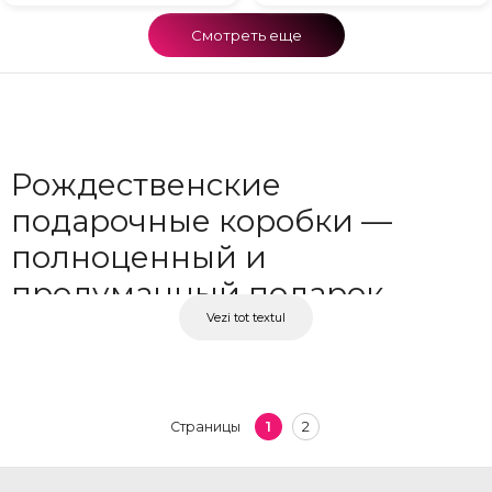
Смотреть еще
Рождественские
подарочные коробки —
полноценный и
продуманный подарок
Vezi tot textul
Рождественская подарочная коробка — это больше, чем просто упаковка.
Каждая деталь важна: от праздничного оформления и декоративных
элементов до качественных продуктов внутри. Сладости, игристое вино,
рождественский декор или другие тщательно подобранные угощения,
1
2
Страницы
собранные в аккуратно оформленной коробке — создают подарок, который
впечатляет и остаётся в памяти. В OkFlora вы найдёте разнообразные
рождественские подарочные коробки, подходящие для любого человека и