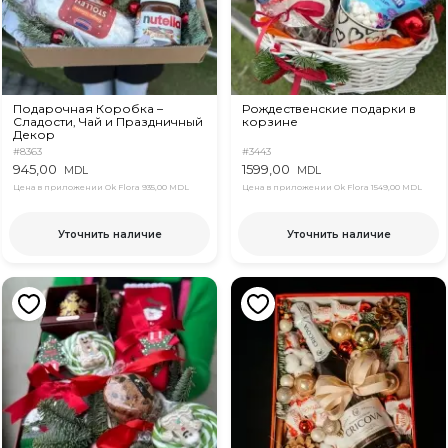
Подарочная Коробка –
Рождественские подарки в
Сладости, Чай и Праздничный
корзине
Декор
#8363
#3443
945,00
1599,00
MDL
MDL
Цена в приложении Ok Flora
935,00 MDL
Цена в приложении Ok Flora
1549,00 MDL
Уточнить наличие
Уточнить наличие