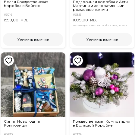
Белая Рождественская
Подарочная коробка с Асти
Коробка с Бейлис
Мартини и декоративными
рождественскими
элементами
#3016
#6815
1599,00
1899,00
MDL
MDL
Цена в приложении Ok Flora
1849,00 MDL
Уточнить наличие
Уточнить наличие
Синяя Новогодняя
Рождественская Композиция
Композиция
в Большой Коробке
#3430
#2174