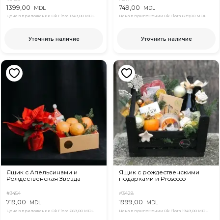
1399,00
749,00
MDL
MDL
Цена в приложении Ok Flora
1349,00 MDL
Цена в приложении Ok Flora
699,00 MDL
Уточнить наличие
Уточнить наличие
Ящик с Апельсинами и
Ящик с рождественскими
Рождественская Звезда
подарками и Prosecco
#3454
#3428
719,00
1999,00
MDL
MDL
Цена в приложении Ok Flora
669,00 MDL
Цена в приложении Ok Flora
1949,00 MDL