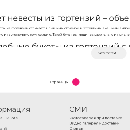
т невесты из гортензий – объ
есты из гортензий отличается пышным объемом и эффектным внешним видом. 
 и гармоничную композицию. Такой букет выглядит выразительно и привлека
дебные букеты из гортензий с 
Vezi tot textul
гортензий подходят для разных стилей свадеб — от классических до совреме
одной композиции. Благодаря объему цветов, такие букеты выглядят заверш
ые и цветные гортензии
1
Страницы
ензии являются классическим выбором для свадебного букета, но также по
Их можно сочетать с зеленью или другими цветами для создания сбалансиров
з букета невесты онлайн
ормация
СМИ
 OkFlora
Фотогалерея при доставке
одходящий вариант, оформите заказ и добавьте индивидуальные пожелания.
Видео галерея к доставки
ю.
ать?
Отзывы