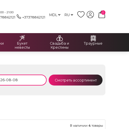
00 - 21:00
0
MDL
RU
378862121
+37378862121
ки
Букет
Свадьба и
Траурные
невесты
Крестины
Смотреть ассортимент
В наличии
4
товары