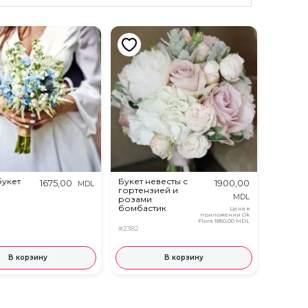
букет
Букет невесты с
1675,00
1900,00
MDL
гортензией и
MDL
розами
бомбастик
Цена в
приложении Ok
Flora
1850,00 MDL
#2382
В корзину
В корзину