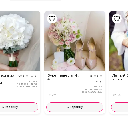
весты из
Букет невесты Nr.
Летний 
1750,00
1700,00
MDL
43
невесты
Цена в
MDL
и
приложении Ok
Flora
1710,00 MDL
Цена в
приложении Ok
Flora
1670,00 MDL
#2437
#2425
В корзину
В корзину