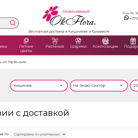
Пон-Вс: 8:
+37
Бесплатная доставка в Кишиневе и Бухаресте
ики
Летние
Растения
Шарики
Композиции
Подар
цветы
ы из Гортензии
зии с доставкой
ка по