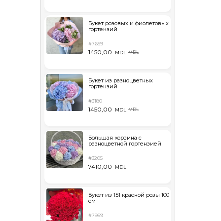
Букет розовых и фиолетовых
гортензий
#7659
1450,00
MDL
MDL
Букет из разноцветных
гортензий
#3180
1450,00
MDL
MDL
Большая корзина с
разноцветной гортензией
#3205
7410,00
MDL
Букет из 151 красной розы 100
см
#7959