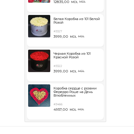
12835,00
MDL
MDL
Белая Коробка из 101 Белой
Розой
#3327
3999,00
MDL
MDL
Черная Коробка из 101
Красной Розой
#3322
3999,00
MDL
MDL
Коробка сердце с розами
Ферерро Роше на День
Влюбленных
#3466
4957,00
MDL
MDL