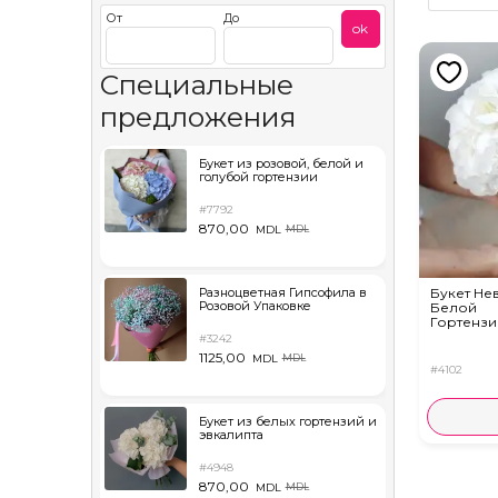
От
До
ok
Специальные
предложения
Букет из розовой, белой и
голубой гортензии
#7792
870,00
MDL
MDL
Разноцветная Гипсофила в
Букет Не
Розовой Упаковке
Белой
Гортензи
#3242
1125,00
MDL
MDL
#4102
Букет из белых гортензий и
эвкалипта
#4948
870,00
MDL
MDL