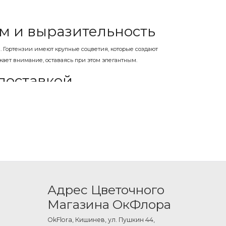
ем и выразительность
Гортензии имеют крупные соцветия, которые создают
ет внимание, оставаясь при этом элегантным.
доставкой
нных. Они могут быть выполнены в компактной форме или
енно и не требуют большого количества дополнительных
пулярны розовые, голубые, сиреневые и комбинированные
анного образа.
Адрес Цветочного
Магазина ОкФлора
 Каждый букет создается с вниманием к деталям и
OkFlora, Кишинев, ул. Пушкин 44,