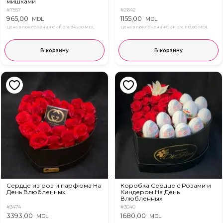
мишками
#7557
#2642
965,00
1155,00
MDL
MDL
Цена в приложении Ok Flora
945,00 MDL
Цена в приложении Ok Flora
1113,00 MDL
В корзину
В корзину
Сердце из роз и парфюма На
Коробка Сердце с Розами и
День Влюбленных
Киндером На День
Влюбленных
#3474
#3040
3393,00
1680,00
MDL
MDL