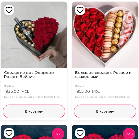
Сердце из роз Ферреро
Большое сердце с Розами и
Роше и Бейлис
сладостями
#4926
#2321
1835,00
1855,00
MDL
MDL
Цена в приложении Ok Flora
1789,00 MDL
Цена в приложении Ok Flora
1815,00 MDL
В корзину
В корзину
-
5
%
-
22
%