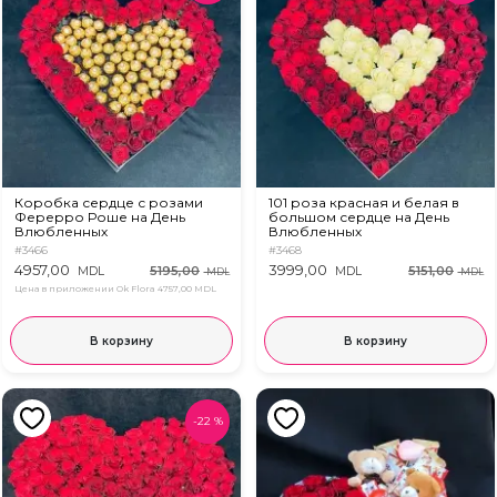
Коробка сердце с розами
101 роза красная и белая в
Ферерро Роше на День
большом сердце на День
Влюбленных
Влюбленных
#3466
#3468
4957,00
3999,00
5195,00
5151,00
MDL
MDL
MDL
MDL
Цена в приложении Ok Flora
4757,00 MDL
В корзину
В корзину
-
22
%