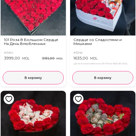
101 Роза В Большом Сердце
Сердце со Сладостями и
На День Влюбленных
Мишками
#3464
#3046
3999,00
1635,00
5151,00
MDL
MDL
MDL
Цена в приложении Ok Flora
1601,00 MDL
В корзину
В корзину