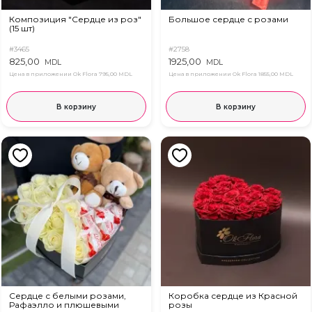
Композиция "Сердце из роз"
Большое сердце с розами
(15 шт)
#3465
#2758
825,00
1925,00
MDL
MDL
Цена в приложении Ok Flora
795,00 MDL
Цена в приложении Ok Flora
1855,00 MDL
В корзину
В корзину
Сердце с белыми розами,
Коробка сердце из Красной
Рафаэлло и плюшевыми
розы