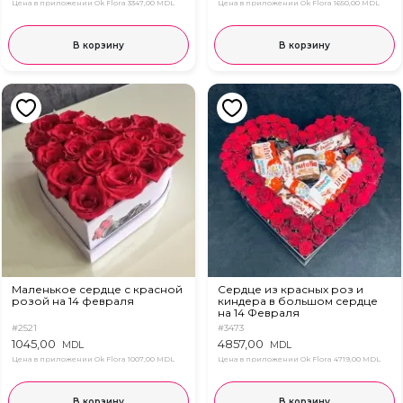
Цена в приложении Ok Flora
3347,00 MDL
Цена в приложении Ok Flora
1650,00 MDL
В корзину
В корзину
Маленькое сердце с красной
Сердце из красных роз и
розой на 14 февраля
киндера в большом сердце
на 14 Февраля
#2521
#3473
1045,00
4857,00
MDL
MDL
Цена в приложении Ok Flora
1007,00 MDL
Цена в приложении Ok Flora
4719,00 MDL
В корзину
В корзину