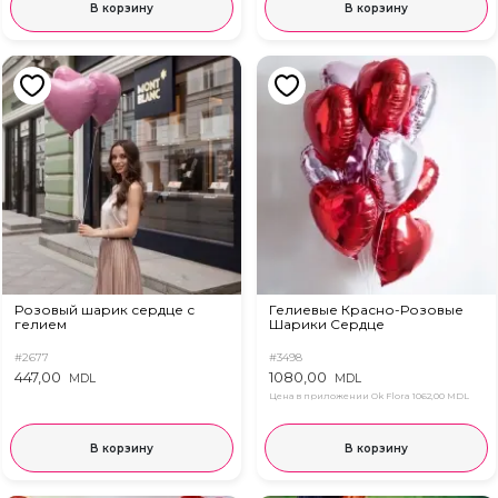
В корзину
В корзину
Розовый шарик сердце с
Гелиевые Красно-Розовые
гелием
Шарики Сердце
#2677
#3498
447,00
1080,00
MDL
MDL
Цена в приложении Ok Flora
1062,00 MDL
В корзину
В корзину