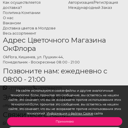
Как осуществляется
Авторизация/Регистрация
как для интерьерного, так и для наружного декора и могут сочетаться с
доставка?
Международный Заказ
круглыми шарами или другими видами шаров для более сложной
Политика Компании
аранжировки.
О нас
Вакансии
Как заказать шары-сердца
Доставка цветов в Молдове
Весь ассортимент
с гелием онлайн
Адрес Цветочного Магазина
ОкФлора
Выберите нужный цвет и размер в категории, укажите дату и адрес
доставки и оформите заказ. Команда OkFlora позаботится о подготовке и
OkFlora, Кишинев, ул. Пушкин 44,
доставке вовремя — чтобы сюрприз был готов именно тогда, когда нужно.
Понедельник - Воскресенье 08:00 - 21:00
Позвоните нам: ежедневно с
08:00 - 21:00
+37378862121
+37378862121
На сайте используются cookie-файлы и другие аналогичные
Электронный адрес
технологии. Если, прочитав это сообщение, вы остаетесь на нашем
сайте, это означает, что вы не возражаете против использования этих
технологий.Если, прочитав это сообщение, вы остаетесь на нашем
office@livrareflori.md
сайте, это означает, что вы не возражаете против использования этих
Свяжитесь с нами:
технологий.
Информация о файлах Cookie
сайта
Принимаю
whatsapp
,
messenger