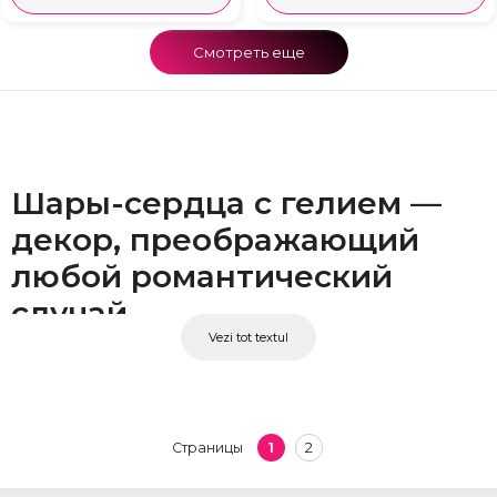
Смотреть еще
Шары-сердца с гелием —
декор, преображающий
любой романтический
случай
Vezi tot textul
Воздушные шары в форме сердца, наполненные гелием, — один из самых
выразительных декоративных аксессуаров для мероприятий. Их
символичная форма, яркие цвета и визуальный эффект парящих шаров
мгновенно превращают любое пространство в праздничное и
1
2
Страницы
романтическое. Украшаете ли вы комнату для сюрприза, организуете
вечеринку или хотите добавить особый элемент к букету цветов или