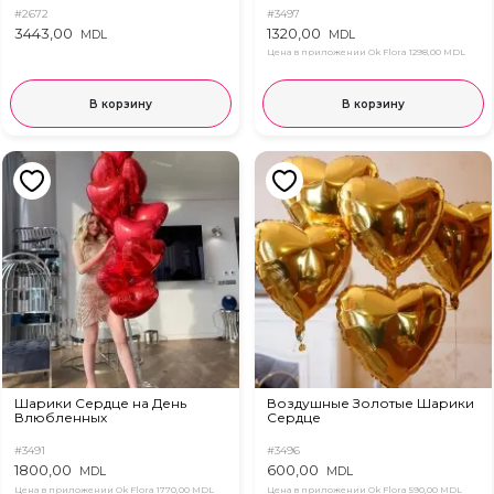
#2672
#3497
3443,00
1320,00
MDL
MDL
Цена в приложении Ok Flora
1298,00 MDL
В корзину
В корзину
Шарики Сердце на День
Воздушные Золотые Шарики
Влюбленных
Сердце
#3491
#3496
1800,00
600,00
MDL
MDL
Цена в приложении Ok Flora
1770,00 MDL
Цена в приложении Ok Flora
590,00 MDL