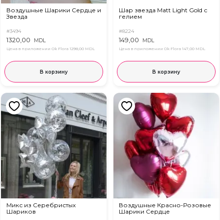
Воздушные Шарики Сердце и
Шар звезда Matt Light Gold с
Звезда
гелием
#3494
#8224
1320,00
149,00
MDL
MDL
Цена в приложении Ok Flora
1298,00 MDL
Цена в приложении Ok Flora
147,00 MDL
В корзину
В корзину
Микс из Серебристых
Воздушные Красно-Розовые
Шариков
Шарики Сердце