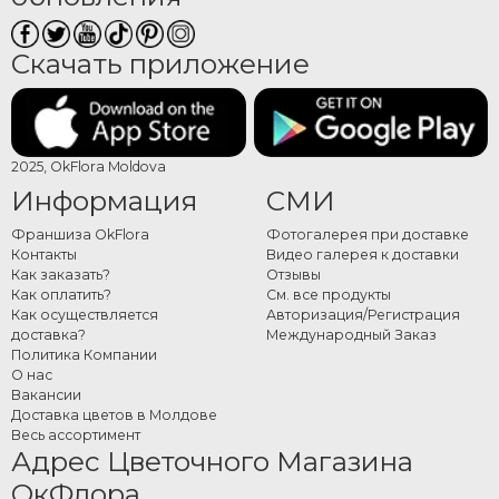
В категории представлены букеты из белых, розовых, фиолетовых и
Скачать приложение
других оттенков орхидей. Их можно сочетать с зеленью или другими
цветами, создавая гармоничные и сбалансированные композиции.
Заказ букета невесты онлайн
2025, OkFlora Moldova
Выберите подходящий букет, оформите заказ и при необходимости
Информация
СМИ
добавьте индивидуальные пожелания. Каждый букет создается с
вниманием к деталям.
Франшиза OkFlora
Фотогалерея при доставке
Контакты
Видео галерея к доставки
Как заказать?
Отзывы
Как оплатить?
См. все продукты
Как осуществляется
Авторизация/Регистрация
доставка?
Международный Заказ
Политика Компании
О нас
Вакансии
Доставка цветов в Молдове
Весь ассортимент
Адрес Цветочного Магазина
ОкФлора