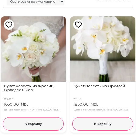
Букет невесты из Фрезии,
Букет Невесты из Орхидей
Орхидеи и Роз
#4037
#4101
1650,00
1850,00
MDL
MDL
Цена в приложении Ok Flora
1620,00 MDL
Цена в приложении Ok Flora
1800,00 MDL
В корзину
В корзину