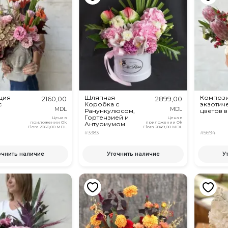
ция
Шляпная
Компози
2160,00
2899,00
с
Коробка с
экзотич
MDL
MDL
Ранункулюсом,
цветов в
Гортензией и
Цена в
Цена в
приложении Ok
приложении Ok
Антуриумом
Flora
2060,00 MDL
Flora
2849,00 MDL
#3383
#5694
очнить наличие
Уточнить наличие
У