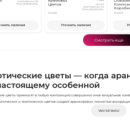
х"
Кремовых
Осення
приложении Ok
Цветов
Компози
Flora
1549,00 MDL
Цена в
приложении Ok
Коробк
Flora
2274,00 MDL
#4268
#4269
очнить наличие
Уточнить наличие
У
Смотреть еще
отические цветы — когда ара
настоящему особенной
кие цветы привносят в любую композицию совершенно иное визуальное изме
ропических и экзотических цветов создают аранжировки, полностью выходящ
 протея, антуриум, геликония, экзотические орхидеи и другие тропические цв
Vezi tot textul
 необычное. В OkFlora вы найдёте экзотические композиции в коробках, ваза