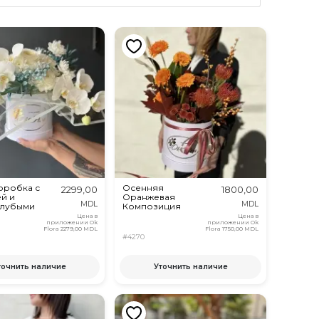
оробка с
Осенняя
2299,00
1800,00
й и
Оранжевая
MDL
MDL
олубыми
Композиция
Цена в
Цена в
приложении Ok
приложении Ok
Flora
2279,00 MDL
Flora
1750,00 MDL
#4270
точнить наличие
Уточнить наличие