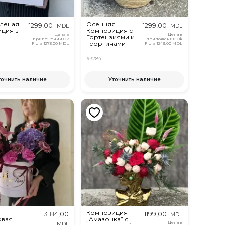
леная
Осенняя
1299,00
1299,00
MDL
MDL
ция в
Композиция с
Цена в
Цена в
е
Гортензиями и
приложении Ok
приложении Ok
Георгинами
Flora
1273,00 MDL
Flora
1249,00 MDL
#3284
точнить наличие
Уточнить наличие
Композиция
3184,00
1199,00
MDL
овая
„Амазонка” с
Цена в
MDL