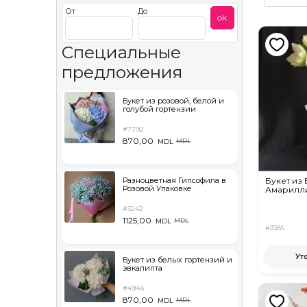
От
До
ok
Специальные
предложения
Букет из розовой, белой и
голубой гортензии
#7792
870,00
MDL
MDL
Разноцветная Гипсофила в
Букет из
Розовой Упаковке
Амарилл
#3242
1125,00
MDL
MDL
#3385
Ут
Букет из белых гортензий и
эвкалипта
#4948
870,00
MDL
MDL