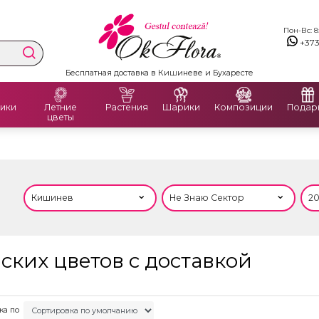
Пон-Вс: 8:
+37
Бесплатная доставка в Кишиневе и Бухаресте
ики
Летние
Растения
Шарики
Композиции
Подар
цветы
ских цветов с доставкой
ка по