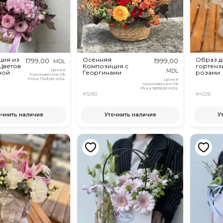
ция из
Осенняя
Образ д
1799,00
1999,00
MDL
Цветов
Композиция с
гортенз
Цена в
MDL
ной
Георгинами
розами
приложении Ok
Flora
1749,00 MDL
Цена в
приложении Ok
Flora
1899,00 MDL
#3283
#4226
очнить наличие
Уточнить наличие
У