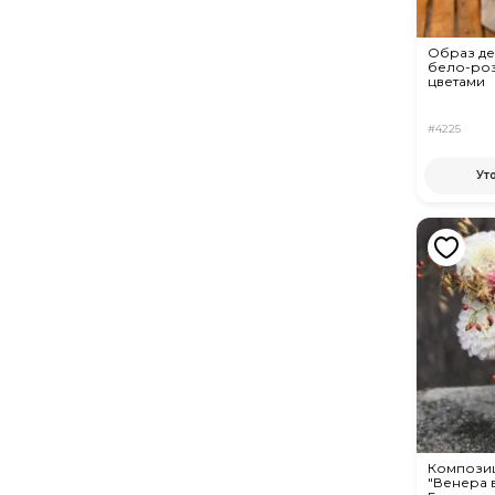
Образ де
бело-ро
цветами
#4225
Ут
Компози
"Венера 