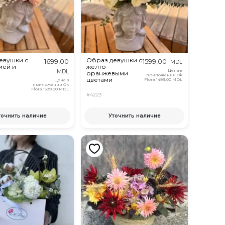
евушки с
Образ девушки с
1699,00
1599,00
MDL
ией и
желто-
Цена в
MDL
оранжевыми
приложении Ok
цветами
Flora
1499,00 MDL
Цена в
приложении Ok
Flora
1599,00 MDL
#4223
точнить наличие
Уточнить наличие