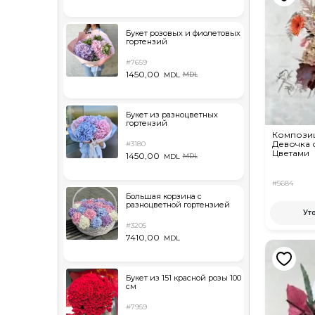
Букет розовых и фиолетовых
гортензий
#7659
1450,00
MDL
MDL
Букет из разноцветных
гортензий
Компози
Девочка 
#3180
Цветами
1450,00
MDL
MDL
#5684
Большая корзина с
разноцветной гортензией
Ут
#3205
7410,00
MDL
Букет из 151 красной розы 100
см
#7959