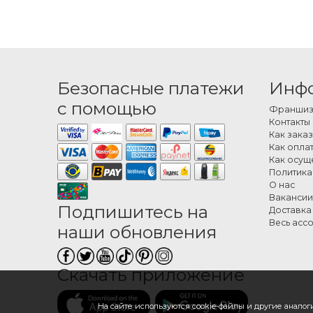
Экз
Подарок на
обычных — 
готовится 
Безопасные платежи
Инф
Как
с помощью
Франшиза
Экзотичес
Контакты
лепесткам
Как заказ
экзотическ
Как оплат
Как осущ
визуальны
Политика
Как
О нас
Вакансии
Подпишитесь на
Доставка
Выберите н
Весь асс
наши обновления
подготовке
и произвел
Скачать приложение
На сайте используются cookie-файлы и другие аналоги