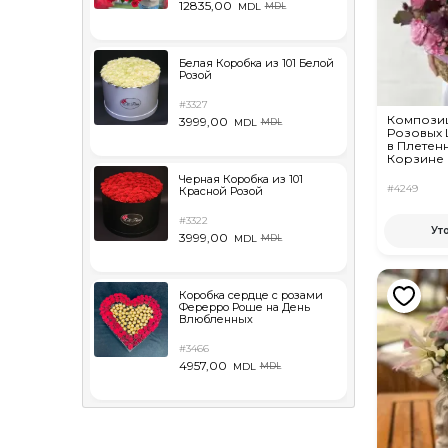
12835,00
MDL
MDL
Белая Коробка из 101 Белой
Розой
#3327
Компози
3999,00
MDL
MDL
Розовых 
в Плетен
Корзине
Черная Коробка из 101
#4249
Красной Розой
#3322
Ут
3999,00
MDL
MDL
Коробка сердце с розами
Ферерро Роше на День
Влюбленных
#3466
4957,00
MDL
MDL