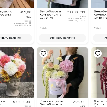
вушки с
Бело-Розовая
Бело-Зе
1499,00
1299,00
MDL
зовыми
Композиция в
Компози
Цена в
MDL
Сумочке
Сумочк
приложении Ok
Flora
1234,00 MDL
Цена в
приложении Ok
Flora
1399,00 MDL
#4325
#4324
очнить наличие
Уточнить наличие
У
ция
Композиция из
Розово-
1599,00
2339,00
MDL
в
Бело-Розово-
Фиолет
Цена в
MDL