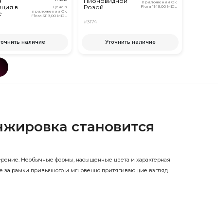
я
Пионовидной
приложении Ok
ция в
Розой
Flora
1149,00 MDL
Цена в
приложении Ok
е
Flora
3119,00 MDL
#3174
точнить наличие
Уточнить наличие
нжировка становится
рение. Необычные формы, насыщенные цвета и характерная
ие за рамки привычного и мгновенно притягивающие взгляд.
еты — идеальный выбор для тех, кто ищет что-то по-
х, корзинах и ящиках, подготовленных с вниманием к каждому