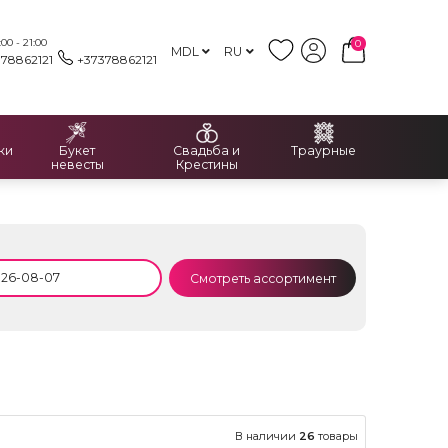
00 - 21:00
0
MDL
RU
378862121
+37378862121
ки
Букет
Свадьба и
Траурные
невесты
Крестины
Смотреть ассортимент
В наличии
26
товары