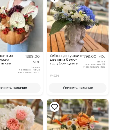
ция из
Образ девушки с
1399,00
1799,00
MDL
еских
цветами бело-
Цена в
MDL
 тыкве
голубом цвете
приложении Ok
Flora
1699,00 MDL
Цена в
приложении Ok
Flora
1389,00 MDL
#4224
точнить наличие
Уточнить наличие