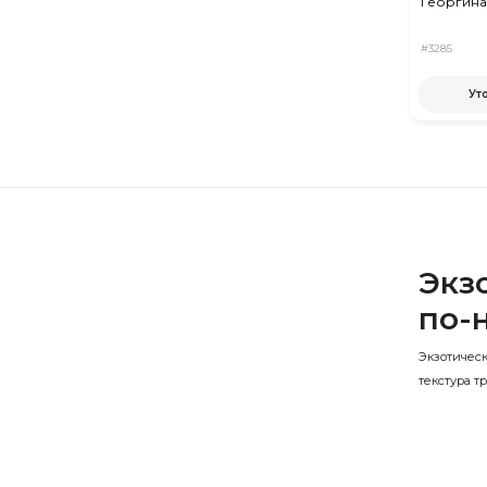
Георгина
#3285
Ут
Экз
по-
Экзотичес
текстура т
Стрелиция,
настоящему
заказу.