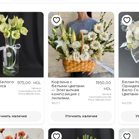
 Белого
Корзина с
Белая К
975,00
1950,00
MDL
иса
белыми цветами
Орхидее
Цена в
MDL
— Элегантная
Бело-Г
приложении Ok
композиция с
Цветами
Flora
950,00 MDL
Цена в
приложении Ok
лилиями,
Flora
1920,00 MDL
герберами и
#8171
#4078
эустомой
очнить наличие
Уточнить наличие
У