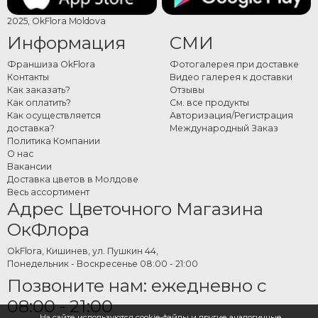
В ассортименте — коробки с макарунами, композиции с макарунами и
2025, OkFlora Moldova
цветами, сердца с цветами и макарунами, наборы с макарунами, цветами
Информация
СМИ
и вином и другие творческие сочетания, добавляющие сладость любому
цветочному подарку. Доступные вкусы охватывают широкий спектр — от
Франшиза OkFlora
Фотогалерея при доставке
Контакты
Видео галерея к доставки
классического миндального до более смелых фруктовых или лавандовых
Как заказать?
Отзывы
комбинаций. Каждое изделие задумано как самодостаточный подарок, не
Как оплатить?
См. все продукты
требующий никаких дополнений.
Как осуществляется
Авторизация/Регистрация
доставка?
Международный Заказ
Как заказать макаруны с
Политика Компании
О нас
цветами онлайн
Вакансии
Доставка цветов в Молдове
Выберите нужную композицию в категории, укажите дату и адрес
Весь ассортимент
Адрес Цветочного Магазина
доставки и оформите заказ. Команда OkFlora позаботится о подготовке и
доставке вовремя — с вниманием к каждой детали, чтобы подарок прибыл
ОкФлора
свежим и идеальным именно тогда, когда нужно.
OkFlora, Кишинев, ул. Пушкин 44,
Понедельник - Воскресенье 08:00 - 21:00
Позвоните нам: ежедневно с
08:00 - 21:00
На сайте используются cookie-файлы и другие аналогичные