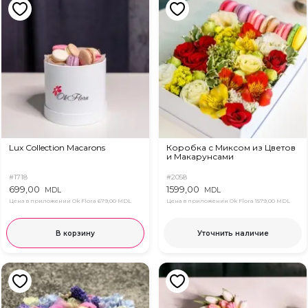
Lux Collection Macarons
Коробка с Миксом из Цветов
и Макарунсами
#1718
#2058
699,00
1599,00
MDL
MDL
Цена в приложении Ok Flora
679,00 MDL
Цена в приложении Ok Flora
1579,00 MDL
В корзину
Уточнить наличие