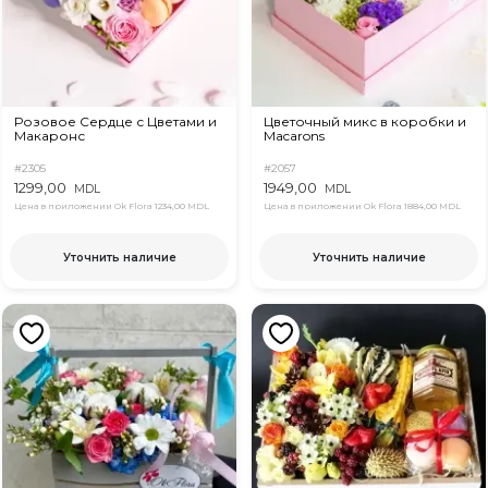
Розовое Сердце с Цветами и
Цветочный микс в коробки и
Макаронс
Macarons
#2305
#2057
1299,00
1949,00
MDL
MDL
Цена в приложении Ok Flora
1234,00 MDL
Цена в приложении Ok Flora
1884,00 MDL
Уточнить наличие
Уточнить наличие