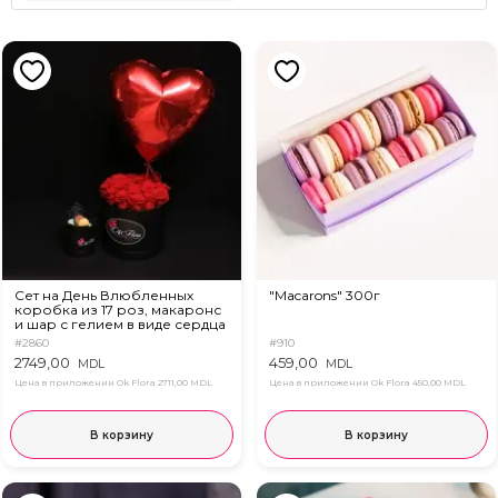
Сет на День Влюбленных
"Macarons" 300г
коробка из 17 роз, макаронс
и шар с гелием в виде сердца
#2860
#910
2749,00
459,00
MDL
MDL
Цена в приложении Ok Flora
2711,00 MDL
Цена в приложении Ok Flora
450,00 MDL
В корзину
В корзину