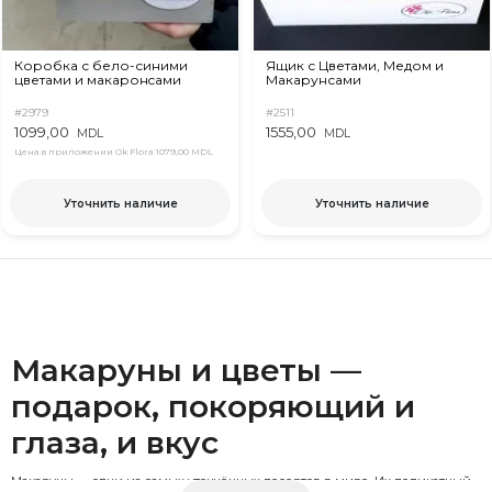
Коробка с бело-синими
Ящик с Цветами, Медом и
цветами и макаронcами
Макарунсами
#2979
#2511
1099,00
1555,00
MDL
MDL
Цена в приложении Ok Flora
1079,00 MDL
Уточнить наличие
Уточнить наличие
Макаруны и цветы —
подарок, покоряющий и
глаза, и вкус
Макаруны — одни из самых утончённых десертов в мире. Их деликатный