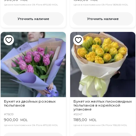
Цена в приложении Ok Flora
870,00 MDL
Цена в приложении Ok Flora
1309,00 MDL
Уточнить наличие
Уточнить наличие
Букет из двойных розовых
Букет из желтых пионовидных
тюльпанов
тюльпанов в корейской
упаковке
#7809
#5047
900,00
1185,00
MDL
MDL
Цена в приложении Ok Flora
870,00 MDL
Цена в приложении Ok Flora
1155,00 MDL