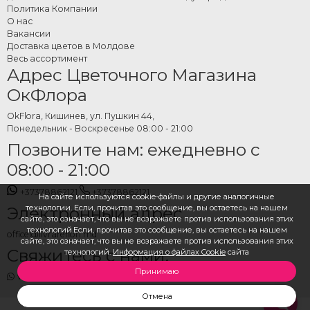
с доставкой на дом
Политика Компании
О нас
Коллекция композиций, где представлены свежие тюльпаны на OkFlora,
Вакансии
доступна для заказа онлайн с доставкой по указанному адресу. Вы можете
Доставка цветов в Молдове
выбрать цвет, количество цветов и дату доставки. Оформление заказа
Весь ассортимент
Адрес Цветочного Магазина
занимает всего пару минут с быстрой доставкой по Кишиневу и всей
Молдове.
ОкФлора
OkFlora, Кишинев, ул. Пушкин 44,
Понедельник - Воскресенье 08:00 - 21:00
Позвоните нам: ежедневно с
08:00 - 21:00
+37378862121
+37378862121
На сайте используются cookie-файлы и другие аналогичные
технологии. Если, прочитав это сообщение, вы остаетесь на нашем
Электронный адрес
сайте, это означает, что вы не возражаете против использования этих
технологий.Если, прочитав это сообщение, вы остаетесь на нашем
office@livrareflori.md
сайте, это означает, что вы не возражаете против использования этих
Свяжитесь с нами:
технологий.
Информация о файлах Cookie
сайта
Принимаю
whatsapp
,
messenger
Отмена