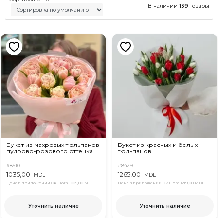
В наличии
139
товары
Букет из махровых тюльпанов
Букет из красных и белых
пудрово-розового оттенка
тюльпанов
#8510
#8429
1035,00
1265,00
MDL
MDL
Цена в приложении Ok Flora
1005,00 MDL
Цена в приложении Ok Flora
1219,00 MDL
Уточнить наличие
Уточнить наличие