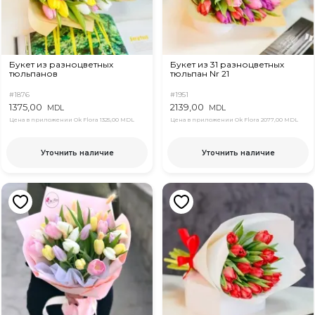
Букет из разноцветных
Букет из 31 разноцветных
тюльпанов
тюльпан Nr 21
#1876
#1951
1375,00
2139,00
MDL
MDL
Цена в приложении Ok Flora
1325,00 MDL
Цена в приложении Ok Flora
2077,00 MDL
Уточнить наличие
Уточнить наличие