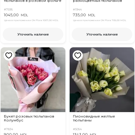
тюльпанов в розовой фольге
разноцветных тюльпанов
#7595
#1944
1045,00
735,00
MDL
MDL
Цена в приложении Ok Flora
1007,00 MDL
Цена в приложении Ok Flora
705,00 MDL
Уточнить наличие
Уточнить наличие
Букет розовых тюльпанов
Пионовидные желтые
Колумбус
тюльпаны
#7834
#5054
900,00
1343,00
MDL
MDL