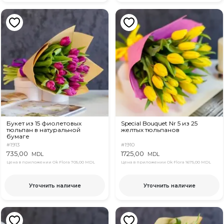
Букет из 15 фиолетовых
Special Bouquet Nr 5 из 25
тюльпан в натуральной
желтых тюльпанов
бумаге
#1913
#1910
735,00
1725,00
MDL
MDL
Цена в приложении Ok Flora
705,00 MDL
Цена в приложении Ok Flora
1675,00 MDL
Уточнить наличие
Уточнить наличие