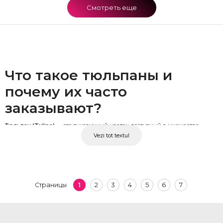
Смотреть еще
Что такое тюльпаны и
почему их часто
заказывают?
Тюльпан (Tulipa)
— это луковичный цветок, доступный в множестве
Vezi tot textul
оттенков: белом, розовом, красном, желтом, оранжевом, фиолетовом и
двухцветном. В нашем магазине вы найдете
свежие тюльпаны
, которые
остаются одним из самых популярных выборов для доставки. Прямой
стебель, лаконичная форма лепестков и доступная цена делают эти цветы
отличным решением как для монобукетов, так и для сборных композиций.
1
2
3
4
5
6
7
Страницы
Стойкость в вазе составляет от 7 до 10 дней при правильном уходе.
Значение цветов у