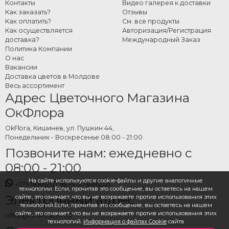
Контакты
Видео галерея к доставки
Как заказать мишку из
Как заказать?
Отзывы
мыльных роз онлайн
Как оплатить?
См. все продукты
Как осуществляется
Авторизация/Регистрация
доставка?
Международный Заказ
Выберите нужную модель и цвет в категории, укажите дату и адрес
Политика Компании
доставки и оформите заказ за несколько минут. Команда OkFlora
О нас
позаботится об упаковке и доставке с вниманием к каждой детали, чтобы
Вакансии
Доставка цветов в Молдове
подарок прибыл идеальным и порадовал каждого, кто его получит.
Весь ассортимент
Адрес Цветочного Магазина
ОкФлора
OkFlora, Кишинев, ул. Пушкин 44,
Понедельник - Воскресенье 08:00 - 21:00
Позвоните нам: ежедневно с
08:00 - 21:00
На сайте используются cookie-файлы и другие аналогичные
+37378862121
+37378862121
технологии. Если, прочитав это сообщение, вы остаетесь на нашем
Электронный адрес
сайте, это означает, что вы не возражаете против использования этих
технологий.Если, прочитав это сообщение, вы остаетесь на нашем
сайте, это означает, что вы не возражаете против использования этих
office@livrareflori.md
технологий.
Информация о файлах Cookie
сайта