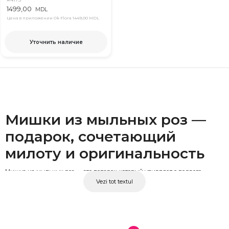
1499,00
MDL
Цена в приложении Ok Flora
1449,00 MDL
Уточнить наличие
Мишки из мыльных роз —
подарок, сочетающий
милоту и оригинальность
Мишка из мыльных роз — это подарок, который удивляет с первого
Vezi tot textul
взгляда. Игривая форма медвежонка в сочетании с ароматными розами
ручной работы из мыла создаёт уникальный декоративный объект,
подходящий как для детей, так и для взрослых. Он не вянет, приятно
пахнет и долгое время остаётся привлекательным украшением после
получения. В OkFlora вы найдёте мишек из мыльных роз в разных цветах,