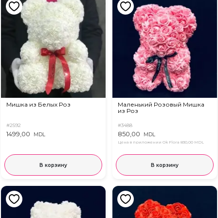
Мишка из Белых Роз
Маленький Розовый Мишка
из Роз
#2592
#3488
1499,00
850,00
MDL
MDL
Цена в приложении Ok Flora
830,00 MDL
В корзину
В корзину