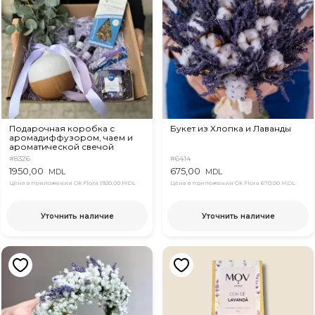
Подарочная коробка с
Букет из Хлопка и Лаванды
аромадиффузором, чаем и
ароматической свечой
#8326
#6414
1950,00
675,00
MDL
MDL
Цена в приложении Ok Flora
1920,00 MDL
Цена в приложении Ok Flora
670,00 MDL
Уточнить наличие
Уточнить наличие