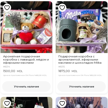
Ароматная подарочная
Подарочная коробка с
коробка с лавандой, мёдом и
аромалампой, эфирными
эфирными маслами
маслами и шоколадом Milka
#8314
#8315
1500,00
1875,00
MDL
MDL
Цена в приложении Ok Flora
1480,00 MDL
Цена в приложении Ok Flora
1850,00 MDL
Уточнить наличие
Уточнить наличие