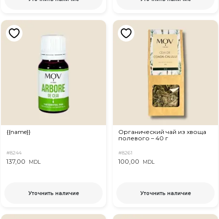
{{name}}
Органический чай из хвоща
полевого – 40 г
#8244
#8261
137,00
100,00
MDL
MDL
Уточнить наличие
Уточнить наличие