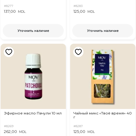
#8277
#8283
137,00
125,00
MDL
MDL
Уточнить наличие
Уточнить наличие
Эфирное масло Пачули 10 мл
Чайный микс «Твоё время» 40
г
#8269
#8287
262,00
125,00
MDL
MDL