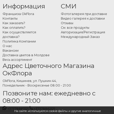
Как заказать продукты из
Информация
СМИ
лаванды онлайн
Франшиза OkFlora
Фотогалерея при доставке
Контакты
Видео галерея к доставки
Как заказать?
Отзывы
На сайте OkFlora представлена полная коллекция продуктов из лаванды
Как оплатить?
См. все продукты
для прямого заказа. Выберите продукт или нужное сочетание, укажите
Как осуществляется
Авторизация/Регистрация
адрес и дату доставки, при желании добавьте сообщение — OkFlora
доставка?
Международный Заказ
позаботится об остальном. Природа в чистом виде, доставленная вовремя.
Политика Компании
О нас
Вакансии
Доставка цветов в Молдове
Весь ассортимент
Адрес Цветочного Магазина
ОкФлора
OkFlora, Кишинев, ул. Пушкин 44,
Понедельник - Воскресенье 08:00 - 21:00
Позвоните нам: ежедневно с
08:00 - 21:00
+37378862121
+37378862121
На сайте используются cookie-файлы и другие аналогичные