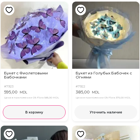
Букет с Фиолетовыми
Букет из Голубых Бабочек с
Бабочками
Огнями
#7923
#7922
595,00
385,00
MDL
MDL
Цена в приложении Ok Flora
585,00 MDL
Цена в приложении Ok Flora
375,00 MDL
В корзину
Уточнить наличие