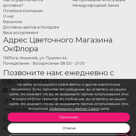
бабочек онлайн
доставка?
Международный Заказ
Политика Компании
На сайте OkFlora представлена полная коллекция букетов из бабочек для
О нас
прямого заказа. Выберите модель и предпочтительные цвета, укажите
Вакансии
адрес и дату доставки, при желании добавьте сообщение — OkFlora
Доставка цветов в Молдове
Весь ассортимент
подготовит и доставит. Лёгкий, красочный и неожиданный подарок,
Адрес Цветочного Магазина
доставленный вовремя.
ОкФлора
OkFlora, Кишинев, ул. Пушкин 44,
Понедельник - Воскресенье 08:00 - 21:00
Позвоните нам: ежедневно с
08:00 - 21:00
На сайте используются cookie-файлы и другие аналогичные
технологии. Если, прочитав это сообщение, вы остаетесь на нашем
+37378862121
+37378862121
сайте, это означает, что вы не возражаете против использования этих
Электронный адрес
технологий.Если, прочитав это сообщение, вы остаетесь на нашем
сайте, это означает, что вы не возражаете против использования этих
технологий.
Информация о файлах Cookie
сайта
office@livrareflori.md
Свяжитесь с нами:
Принимаю
whatsapp
,
messenger
Отмена