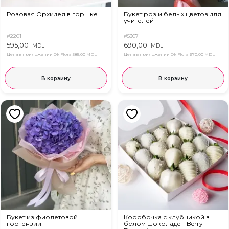
Розовая Орхидея в горшке
Букет роз и белых цветов для
учителей
#2201
#5307
595,00
690,00
MDL
MDL
Цена в приложении Ok Flora
585,00 MDL
Цена в приложении Ok Flora
670,00 MDL
В корзину
В корзину
Букет из фиолетовой
Коробочка с клубникой в ​​
гортензии
белом шоколаде - Berry