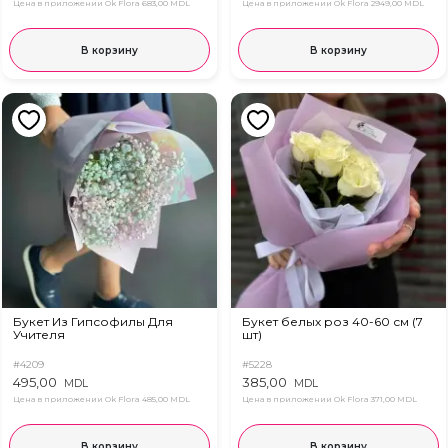
Цена в приложении Ok Flora
683,00 MDL
Цена в приложении Ok Flora
2949,00 MDL
В корзину
В корзину
Букет Из Гипсофилы Для
Букет белых роз 40-60 см (7
Учителя
шт)
#4209
#5228
495,00
385,00
MDL
MDL
Цена в приложении Ok Flora
485,00 MDL
Цена в приложении Ok Flora
371,00 MDL
В корзину
В корзину