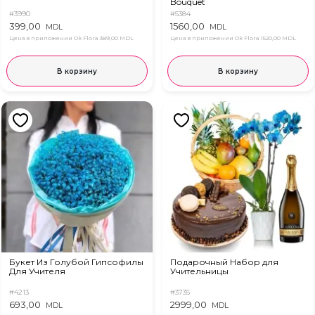
Bouquet
#3990
#5384
399,00
1560,00
MDL
MDL
Цена в приложении Ok Flora
389,00 MDL
Цена в приложении Ok Flora
1520,00 MDL
В корзину
В корзину
Букет Из Голубой Гипсофилы
Подарочный Набор для
Для Учителя
Учительницы
#4213
#3735
693,00
2999,00
MDL
MDL