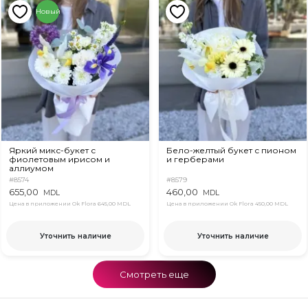
Новый
Яркий микс-букет с
Бело-желтый букет с пионом
фиолетовым ирисом и
и герберами
аллиумом
#8574
#8579
655,00
460,00
MDL
MDL
Цена в приложении Ok Flora
645,00 MDL
Цена в приложении Ok Flora
450,00 MDL
Уточнить наличие
Уточнить наличие
Смотреть еще