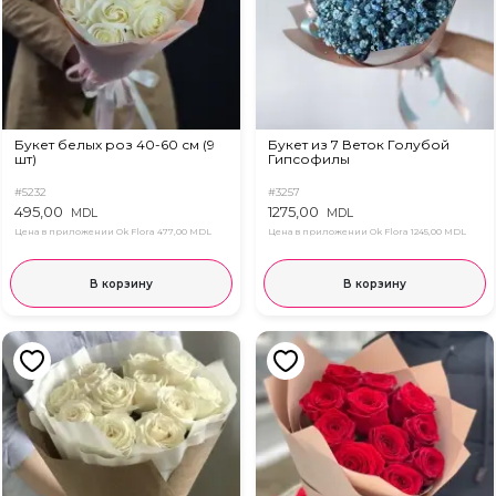
Букет белых роз 40-60 см (9
Букет из 7 Веток Голубой
шт)
Гипсофилы
#5232
#3257
495,00
1275,00
MDL
MDL
Цена в приложении Ok Flora
477,00 MDL
Цена в приложении Ok Flora
1245,00 MDL
В корзину
В корзину