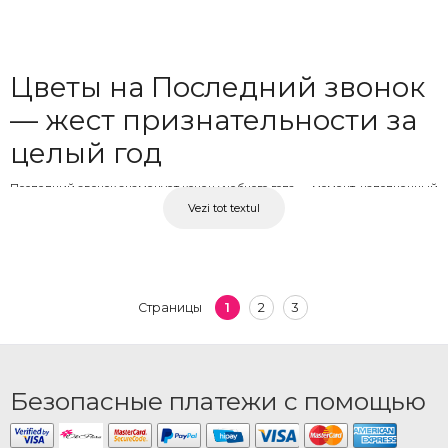
Цветы на Последний звонок
— жест признательности за
целый год
Последний звонок знаменует конец учебного года — момент, наполненный
Vezi tot textul
эмоциями как для учеников, так и для учителей. Это день, когда труд,
преданность и терпение на протяжении всего года получают заслуженное
признание, а букет цветов — самый искренний способ выразить
благодарность и признательность. В OkFlora вы найдёте букеты и
цветочные аранжировки, специально подобранные для этого случая, в
1
2
3
Страницы
разных моделях и цветовых сочетаниях, подходящих для любого учителя,
классного руководителя или дорогого человека из школьной жизни.
Букеты на Последний звонок
Безопасные платежи с помощью
с доставкой вовремя