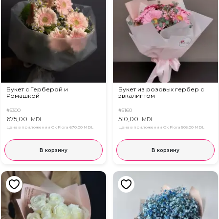
Букет с Герберой и
Букет из розовых гербер с
Ромашкой
эвкалиптом
#5300
#5160
675,00
510,00
MDL
MDL
Цена в приложении Ok Flora
670,00 MDL
Цена в приложении Ok Flora
505,00 MDL
В корзину
В корзину