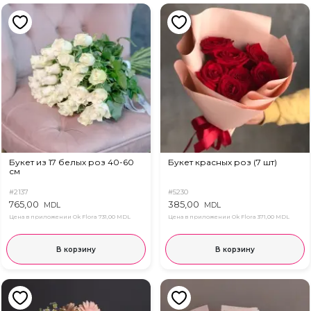
Букет из 17 белых роз 40-60
Букет красных роз (7 шт)
см
#2137
#5230
765,00
385,00
MDL
MDL
Цена в приложении Ok Flora
731,00 MDL
Цена в приложении Ok Flora
371,00 MDL
В корзину
В корзину