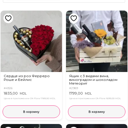
Сердце из роз Ферреро
Ящик с 3 видами вина,
Роше и Бейлис
виноградом и шоколадом
Метеорит
#4926
#2989
1835,00
1799,00
MDL
MDL
Цена в приложении Ok Flora
1789,00 MDL
Цена в приложении Ok Flora
1699,00 MDL
В корзину
В корзину