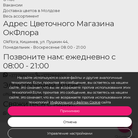
Вакансии
Хорошо подобранная корзина или коробка говорит больше, чем один
Доставка цветов в Молдове
отдельный предмет. Сочетание продуманных позиций, доставка к двери и
Весь ассортимент
Адрес Цветочного Магазина
возможность персонализации делают такой подарок запоминающимся. В
каталоге OkFlora более 120 наборов на выбор — подарочные сеты для
ОкФлора
разных вкусов и бюджетов, доступные для заказа онлайн в любое время.
OkFlora, Кишинев, ул. Пушкин 44,
Понедельник - Воскресенье 08:00 - 21:00
Позвоните нам: ежедневно с
08:00 - 21:00
+37378862121
+37378862121
На сайте используются cookie-файлы и другие аналогичные
технологии. Если, прочитав это сообщение, вы остаетесь на нашем
Электронный адрес
сайте, это означает, что вы не возражаете против использования этих
технологий.Если, прочитав это сообщение, вы остаетесь на нашем
office@livrareflori.md
сайте, это означает, что вы не возражаете против использования этих
Свяжитесь с нами:
технологий.
Информация о файлах Cookie
сайта
Принимаю
whatsapp
,
messenger
Отмена
Управление настройками