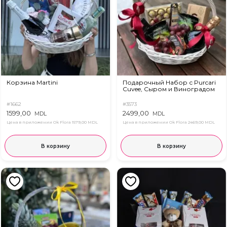
Корзина Martini
Подарочный Набор с Purcari
Cuvee, Сыром и Виноградом
#1662
#3573
1599,00
2499,00
MDL
MDL
Цена в приложении Ok Flora
1579,00 MDL
Цена в приложении Ok Flora
2469,00 MDL
В корзину
В корзину