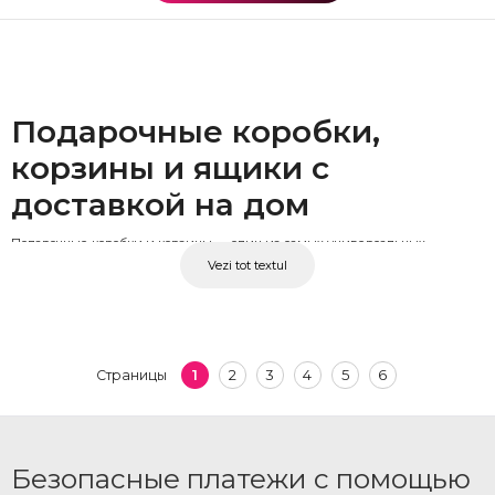
Подарочные коробки,
корзины и ящики с
доставкой на дом
Подарочные коробки и корзины — один из самых универсальных
Vezi tot textul
вариантов подарка, подходящий для любого получателя и любого повода. В
каталоге представлены готовые наборы, а также варианты, которые можно
адаптировать под ваши пожелания. Состав может включать цветы, вино,
шампанское, сладости, фрукты, кофе, орехи, пиво или более изысканные
позиции, например парфюм. Каждый набор собирается с вниманием к
1
2
3
4
5
6
Страницы
деталям и доставляется на дом в аккуратной упаковке, готовым к
вручению.
Кому и по какому случаю
Безопасные платежи с помощью