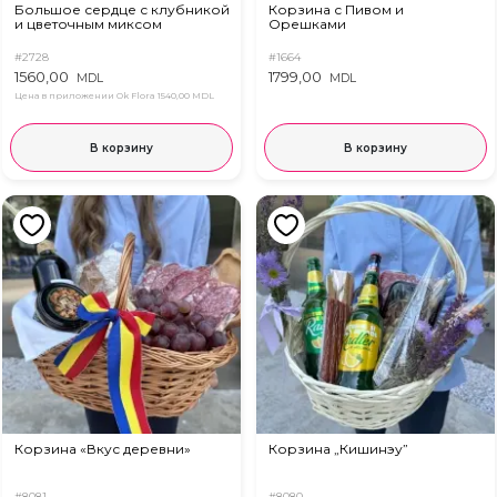
Большое сердце с клубникой
Корзина с Пивом и
и цветочным миксом
Орешками
#2728
#1664
1560,00
1799,00
MDL
MDL
Цена в приложении Ok Flora
1540,00 MDL
В корзину
В корзину
Корзина «Вкус деревни»
Корзина „Кишинэу”
#8081
#8080