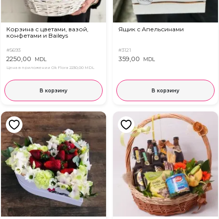
Корзина с цветами, вазой,
Ящик с Апельсинами
конфетами и Baileys
#5693
#3121
2250,00
359,00
MDL
MDL
Цена в приложении Ok Flora
2230,00 MDL
В корзину
В корзину