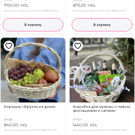
1700,00
875,00
MDL
MDL
Цена в приложении Ok Flora
1680,00 MDL
Цена в приложении Ok Flora
865,00 MDL
В корзину
В корзину
Корзина «Фрукты из дома»
Коробка для мужчин с пивом,
фисташками и салями.
#8085
#7464
840,00
1440,00
MDL
MDL
Цена в приложении Ok Flora
830,00 MDL
Цена в приложении Ok Flora
1420,00 MDL