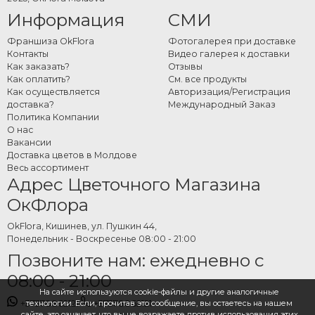
Информация
СМИ
Франшиза OkFlora
Фотогалерея при доставке
Контакты
Видео галерея к доставки
Как заказать?
Отзывы
Как оплатить?
См. все продукты
Как осуществляется
Авторизация/Регистрация
доставка?
Международный Заказ
Политика Компании
О нас
Вакансии
Доставка цветов в Молдове
Весь ассортимент
Адрес Цветочного Магазина
ОкФлора
OkFlora, Кишинев, ул. Пушкин 44,
Понедельник - Воскресенье 08:00 - 21:00
Позвоните нам: ежедневно с
08:00 - 21:00
На сайте используются cookie-файлы и другие аналогичные
+37378862121
+37378862121
технологии. Если, прочитав это сообщение, вы остаетесь на нашем
сайте, это означает, что вы не возражаете против использования этих