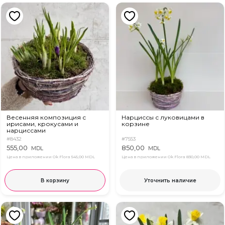
Весенняя композиция с
Нарциссы с луковицами в
ирисами, крокусами и
корзине
нарциссами
#8432
#7553
555,00
850,00
MDL
MDL
Цена в приложении Ok Flora
545,00 MDL
Цена в приложении Ok Flora
830,00 MDL
В корзину
Уточнить наличие