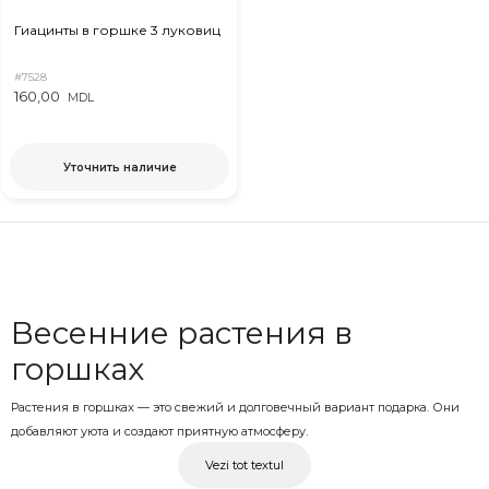
Гиацинты в горшке 3 луковиц
#7528
160,00
MDL
Уточнить наличие
Весенние растения в
горшках
Растения в горшках — это свежий и долговечный вариант подарка. Они
добавляют уюта и создают приятную атмосферу.
Растения с доставкой
Vezi tot textul