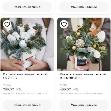
Уточнить наличие
Уточнить наличие
Белая композиция с елкой
Какао и композиция с елкой
нобилис
и игрушками
#4386
#4389
799,00
499,00
MDL
MDL
Цена в приложении Ok Flora
779,00 MDL
Цена в приложении Ok Flora
490,00 MDL
Уточнить наличие
Уточнить наличие