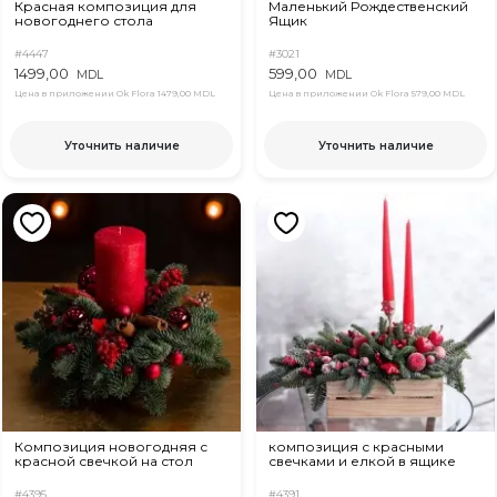
Красная композиция для
Маленький Рождественский
новогоднего стола
Ящик
#4447
#3021
1499,00
599,00
MDL
MDL
Цена в приложении Ok Flora
1479,00 MDL
Цена в приложении Ok Flora
579,00 MDL
Уточнить наличие
Уточнить наличие
Композиция новогодняя с
композиция с красными
красной свечкой на стол
свечками и елкой в ящике
#4395
#4391