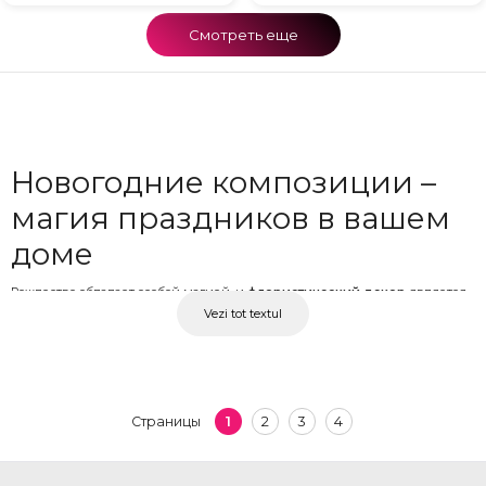
Смотреть еще
Новогодние композиции –
магия праздников в вашем
доме
Рождество обладает особой магией, и
флористический декор
является
Vezi tot textul
неотъемлемой частью атмосферы этого периода. Запах хвои, свет свечей и
сочная зелень в каждой
новогодней композиции
из живой хвои
превращают любое пространство в теплое и праздничное место. От
праздничного настольного декора
до подарочных наборов для близких
— зимние цветы дополняют дух праздников самым естественным и
1
2
3
4
Страницы
красивым образом. В OkFlora вы найдете эксклюзивные
рождественские
композиции и новогодние композиции
из живой хвои, сосны, шишек
и праздничных элементов с доставкой на дом.