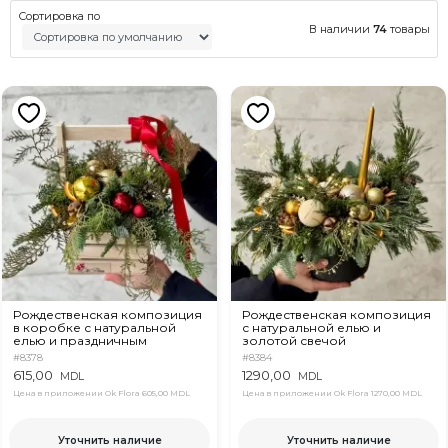
Сортировка по
В наличии
74
товары
Рождественская композиция
Рождественская композиция
в коробке с натуральной
с натуральной елью и
елью и праздничным
золотой свечой
декором
#8378
#8384
615,00
1290,00
MDL
MDL
Цена в приложении Ok Flora
605,00 MDL
Цена в приложении Ok Flora
1270,00 MDL
Уточнить наличие
Уточнить наличие