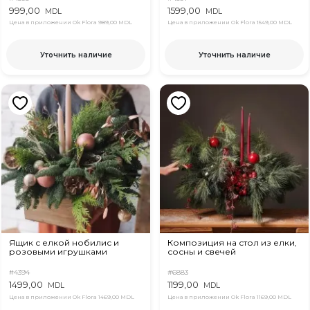
999,00
1599,00
MDL
MDL
Цена в приложении Ok Flora
989,00 MDL
Цена в приложении Ok Flora
1549,00 MDL
Уточнить наличие
Уточнить наличие
Ящик с елкой нобилис и
Композиция на стол из елки,
розовыми игрушками
сосны и свечей
#4394
#6883
1499,00
1199,00
MDL
MDL
Цена в приложении Ok Flora
1469,00 MDL
Цена в приложении Ok Flora
1169,00 MDL