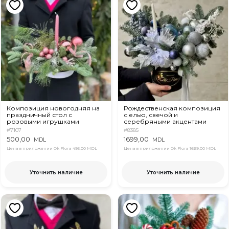
Композиция новогодняя на
Рождественская композиция
праздничный стол с
с елью, свечой и
розовыми игрушками
серебряными акцентами
#7107
#8385
500,00
1699,00
MDL
MDL
Цена в приложении Ok Flora
495,00 MDL
Цена в приложении Ok Flora
1669,00 MDL
Уточнить наличие
Уточнить наличие