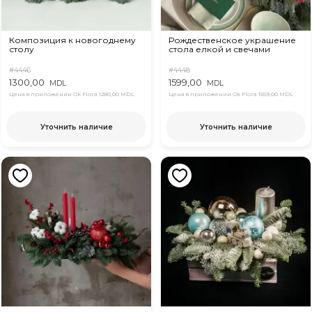
Композиция к новогоднему
Рождественское украшение
столу
стола елкой и свечами
#4446
#4448
1300,00
1599,00
MDL
MDL
Цена в приложении Ok Flora
1280,00 MDL
Цена в приложении Ok Flora
1559,00 MDL
Уточнить наличие
Уточнить наличие