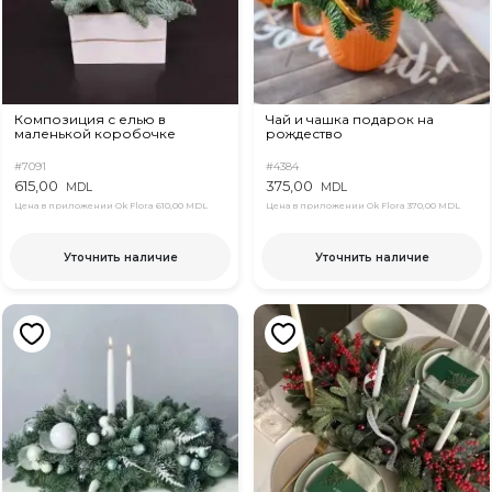
Композиция с елью в
Чай и чашка подарок на
маленькой коробочке
рождество
#7091
#4384
615,00
375,00
MDL
MDL
Цена в приложении Ok Flora
610,00 MDL
Цена в приложении Ok Flora
370,00 MDL
Уточнить наличие
Уточнить наличие