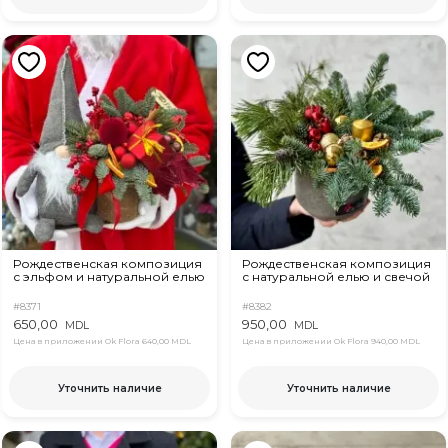
Рождественская композиция
Рождественская композиция
с эльфом и натуральной елью
с натуральной елью и свечой
#8371
#8382
650,00
950,00
MDL
MDL
Цена в приложении Ok Flora
640,00 MDL
Цена в приложении Ok Flora
940,00 MDL
Уточнить наличие
Уточнить наличие