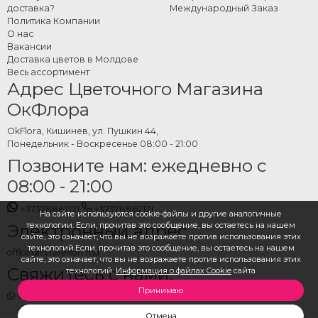
другими подарками для полноценного праздничного комплекта.
доставка?
Международный Заказ
Политика Компании
Как заказать новогодние
О нас
Вакансии
композиции онлайн?
Доставка цветов в Молдове
Весь ассортимент
Адрес Цветочного Магазина
Выберите понравившуюся модель из коллекции, укажите дату и адрес
доставки и оформите заказ. Команда OkFlora позаботится о подготовке
ОкФлора
декора из свежих натуральных материалов и своевременной доставке,
чтобы магия Рождества прибыла вовремя и создала уютную атмосферу
OkFlora, Кишинев, ул. Пушкин 44,
Понедельник - Воскресенье 08:00 - 21:00
для ваших близких.
Позвоните нам: ежедневно с
08:00 - 21:00
+37378862121
+37378862121
На сайте используются cookie-файлы и другие аналогичные
технологии. Если, прочитав это сообщение, вы остаетесь на нашем
Электронный адрес
сайте, это означает, что вы не возражаете против использования этих
технологий.Если, прочитав это сообщение, вы остаетесь на нашем
office@livrareflori.md
сайте, это означает, что вы не возражаете против использования этих
Свяжитесь с нами:
технологий.
Информация о файлах Cookie
сайта
Принимаю
whatsapp
,
messenger
Отмена