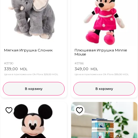
Мягкая Игрушка Слоник
Плюшевая Игрушка Minnie
Mouse
#3790
#3786
339,00
349,00
MDL
MDL
Цена в приложении Ok Flora
329,00 MDL
Цена в приложении Ok Flora
339,00 MDL
В корзину
В корзину