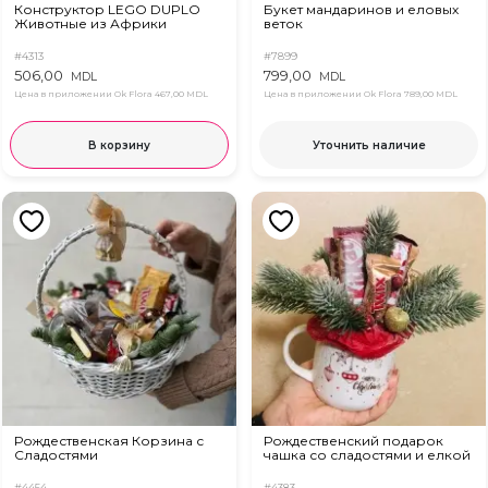
Конструктор LEGO DUPLO
Букет мандаринов и еловых
Животные из Африки
веток
#4313
#7899
506,00
799,00
MDL
MDL
Цена в приложении Ok Flora
467,00 MDL
Цена в приложении Ok Flora
789,00 MDL
В корзину
Уточнить наличие
Рождественская Корзина с
Рождественский подарок
Сладостями
чашка со сладостями и елкой
#4454
#4383