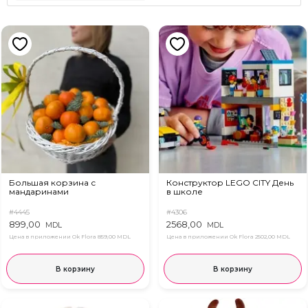
Большая корзина с
Конструктор LEGO CITY День
мандаринами
в школе
#4445
#4306
899,00
2568,00
MDL
MDL
Цена в приложении Ok Flora
859,00 MDL
Цена в приложении Ok Flora
2502,00 MDL
В корзину
В корзину