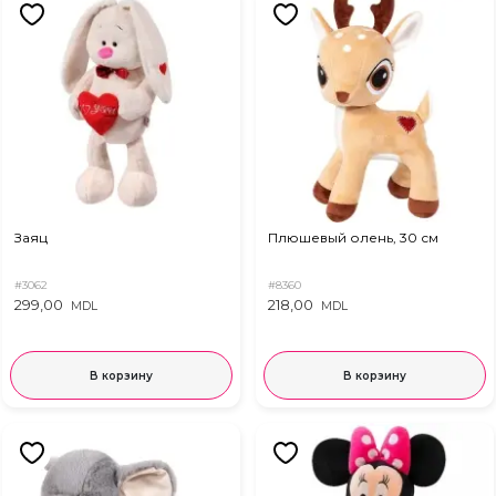
Заяц
Плюшевый олень, 30 см
#3062
#8360
299,00
218,00
MDL
MDL
В корзину
В корзину