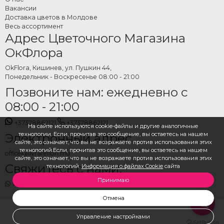
Как заказать
Вакансии
Доставка цветов в Молдове
рождественские подарки
Весь ассортимент
для детей онлайн
Адрес Цветочного Магазина
ОкФлора
Выберите нужный продукт в категории, укажите дату и адрес доставки и
оформите заказ. Команда OkFlora позаботится об упаковке и доставке
OkFlora, Кишинев, ул. Пушкин 44,
Понедельник - Воскресенье 08:00 - 21:00
вовремя — чтобы подарок прибыл свежим и идеальным, готовым сделать
Позвоните нам: ежедневно с
рождественское утро волшебным для малышей.
08:00 - 21:00
+37378862121
+37378862121
На сайте используются cookie-файлы и другие аналогичные
технологии. Если, прочитав это сообщение, вы остаетесь на нашем
Электронный адрес
сайте, это означает, что вы не возражаете против использования этих
технологий.Если, прочитав это сообщение, вы остаетесь на нашем
office@livrareflori.md
сайте, это означает, что вы не возражаете против использования этих
Свяжитесь с нами:
технологий.
Информация о файлах Cookie
сайта
Принимаю
whatsapp
,
messenger
Отмена
Управление настройками