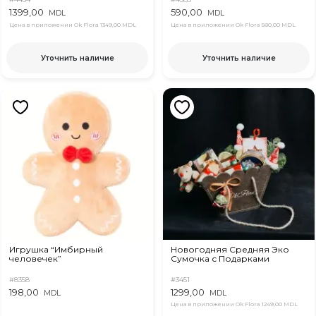
1399,00
590,00
MDL
MDL
Цена в приложении Ok Flora
1349,00 MDL
Цена в приложении Ok Flora
580,00 MDL
Уточнить наличие
Уточнить наличие
Игрушка “Имбирный
Новогодняя Средняя Эко
человечек”
Сумочка с Подарками
#8358
#3451
198,00
1299,00
MDL
MDL
Цена в приложении Ok Flora
1249,00 MDL