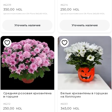
#6209
#6214
350,00
250,00
MDL
MDL
Цена в приложении Ok Flora
340,00 MDL
Цена в приложении Ok Flora
240,00 MDL
Уточнить наличие
Уточнить наличие
Средняя розовая хризантема
Белые хризантемы в горшках
в горшке
на Хэллоуин
#6212
#6001
250,00
345,00
MDL
MDL