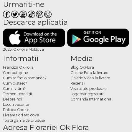
Urmariti-ne
Descarca aplicatia
2025, OkFlora Moldova
Informatii
Media
Franciza OkFlora
Blog OkFlora
Contactaţi-ne
Galerie Foto la livrare
Cum sa faci o comandă?
Galerie Video la livrare
Cum plătesc?
Recenzii
Cum livrăm?
Vezi toate produsele
Termeni, condiţii
Logare/Înregistrare
Despre noi
Comandă Internațional
Locuri vacante
Politica Cookie
Livrare flori Moldova
Toată gama de produse
Adresa Florariei Ok Flora