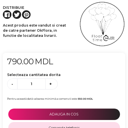
DISTRIBUIE
Acest produs este vandut si creat
de catre partener OkFlora, in
functie de localitatea livrarii.
790.00
MDL
Selecteaza cantitatea dorita
-
+
Pentru această dată valoarea minimă a comenzii este
550.00
MDL
ADAUGA IN COS
Comanda telefonic