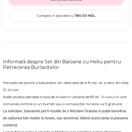
Cumpara in aplicatie cu
780.00
MDL
Informatii despre Set din Baloane cu Heliu pentru
Petrecerea Burlacitelor
Perioada de plutire a baloanelor din latex este de 6-8 ore, iar a celor din folie
12-24 ore.
Acest produs percepe o taxa de livrare in valoane de 85 lei.
În cazul în care
comanda conține și un buchet sau o compoziție, livrarea va fi gratuită.
La solicitare, baloanele pot fi insotite de o felicitare Gratuita si puteti beneficia 
de optiunea foto martor la livrare, sau anonimat, bifand acest camp la plasarea 
comenzii.