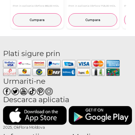
Pret in aplicatia OkFlora
855,00 MDL
Pret in aplicatia OkFlora
1725,00 MDL
Pret in 
Cumpara
Cumpara
Plati sigure prin
Urmariti-ne
Descarca aplicatia
2025, OkFlora Moldova