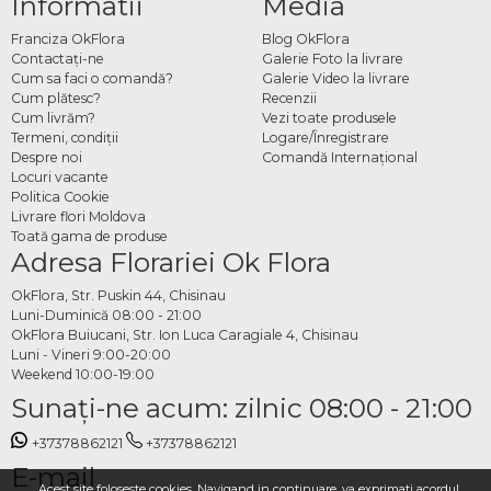
Informatii
Media
Franciza OkFlora
Blog OkFlora
Contactaţi-ne
Galerie Foto la livrare
Cum sa faci o comandă?
Galerie Video la livrare
Cum plătesc?
Recenzii
Cum livrăm?
Vezi toate produsele
Termeni, condiţii
Logare/Înregistrare
Despre noi
Comandă Internațional
Locuri vacante
Politica Cookie
Livrare flori Moldova
Toată gama de produse
Adresa Florariei Ok Flora
OkFlora, Str. Puskin 44, Chisinau
Luni-Duminică 08:00 - 21:00
OkFlora Buiucani, Str. Ion Luca Caragiale 4, Chisinau
Luni - Vineri 9:00-20:00
Weekend 10:00-19:00
Sunaţi-ne acum: zilnic 08:00 - 21:00
+37378862121
+37378862121
E-mail
Acest site foloseste cookies. Navigand in continuare, va exprimati acordul