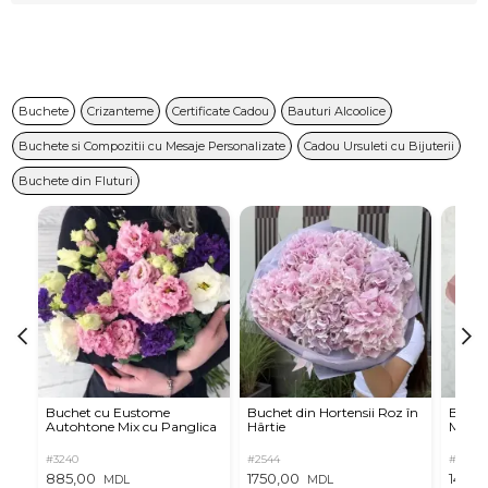
Buchete
Crizanteme
Certificate Cadou
Bauturi Alcoolice
Buchete si Compozitii cu Mesaje Personalizate
Cadou Ursuleti cu Bijuterii
Buchete din Fluturi
Buchet cu Eustome
Buchet din Hortensii Roz în
Buchet
Autohtone Mix cu Panglica
Hârtie
Mov
#3240
#2544
#7659
885,00
1750,00
1450,
MDL
MDL