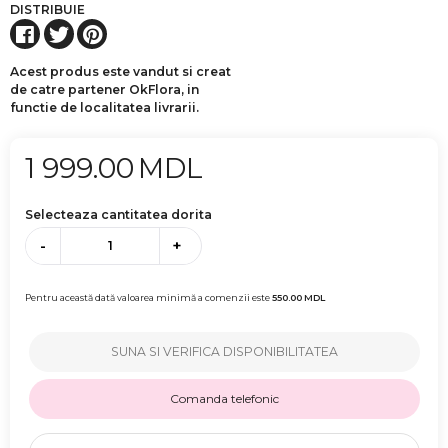
DISTRIBUIE
Acest produs este vandut si creat
de catre partener OkFlora, in
functie de localitatea livrarii.
1 999.00
MDL
Selecteaza cantitatea dorita
-
+
Pentru această dată valoarea minimă a comenzii este
550.00
MDL
SUNA SI VERIFICA DISPONIBILITATEA
Comanda telefonic