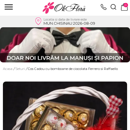
0
Locatia si data de livrare este
MUN.CHISINAU 2026-08-09
Acasa
/
Seturi
/
Cos Cadou cu bomboane de ciocolata Ferrero si Raffaello