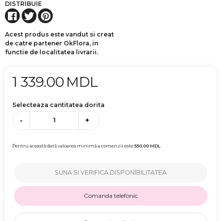
DISTRIBUIE
Acest produs este vandut si creat
de catre partener OkFlora, in
functie de localitatea livrarii.
1 339.00
MDL
Selecteaza cantitatea dorita
-
+
Pentru această dată valoarea minimă a comenzii este
550.00
MDL
SUNA SI VERIFICA DISPONIBILITATEA
Comanda telefonic