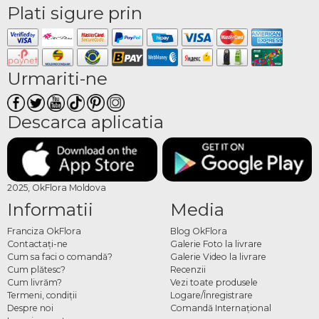
Plati sigure prin
Urmariti-ne
Descarca aplicatia
2025, OkFlora Moldova
Informatii
Media
Franciza OkFlora
Blog OkFlora
Contactaţi-ne
Galerie Foto la livrare
Cum sa faci o comandă?
Galerie Video la livrare
Cum plătesc?
Recenzii
Cum livrăm?
Vezi toate produsele
Termeni, condiţii
Logare/Înregistrare
Despre noi
Comandă Internațional