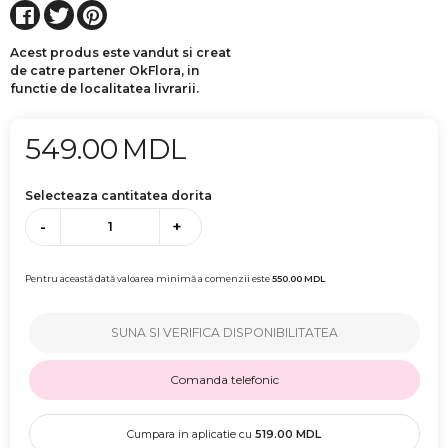
Acest produs este vandut si creat
de catre partener OkFlora, in
functie de localitatea livrarii.
549.00
MDL
Selecteaza cantitatea dorita
-
+
Pentru această dată valoarea minimă a comenzii este
550.00
MDL
SUNA SI VERIFICA DISPONIBILITATEA
Comanda telefonic
Cumpara in aplicatie cu
519.00
MDL