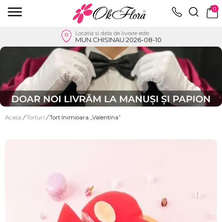
0
Locatia si data de livrare este
MUN.CHISINAU 2026-08-10
Acasa
/
Torturi
/
Tort Inimioara „Valentina”