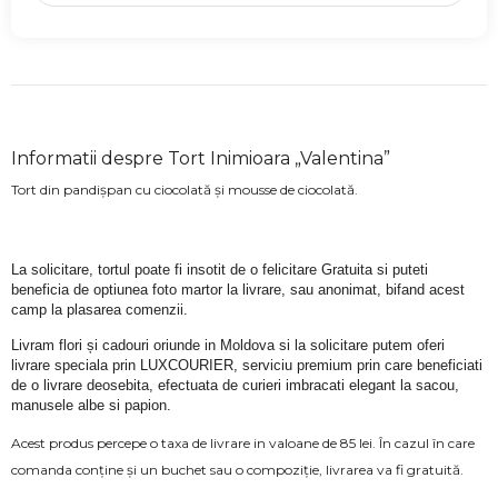
Informatii despre Tort Inimioara „Valentina”
Tort din pandișpan cu ciocolată și mousse de ciocolată.
La solicitare, tortul poate fi insotit de o felicitare Gratuita si puteti 
beneficia de optiunea foto martor la livrare, sau anonimat, bifand acest 
camp la plasarea comenzii.
Livram flori și cadouri oriunde in Moldova si la solicitare putem oferi 
livrare speciala prin LUXCOURIER, serviciu premium prin care beneficiati 
de o livrare deosebita, efectuata de curieri imbracati elegant la sacou, 
manusele albe si papion.
Acest produs percepe o taxa de livrare in valoane de 85 lei. În cazul în care
comanda conține și un buchet sau o compoziție, livrarea va fi gratuită.