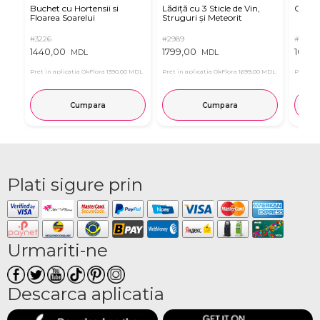
Buchet cu Hortensii si
Lădiță cu 3 Sticle de Vin,
Criza
Floarea Soarelui
Struguri și Meteorit
#3226
#2989
#3266
1440,00
1799,00
1095,
MDL
MDL
Pret in aplicatia OkFlora
1390,00 MDL
Pret in aplicatia OkFlora
1699,00 MDL
Pret in 
Cumpara
Cumpara
Plati sigure prin
Urmariti-ne
Descarca aplicatia