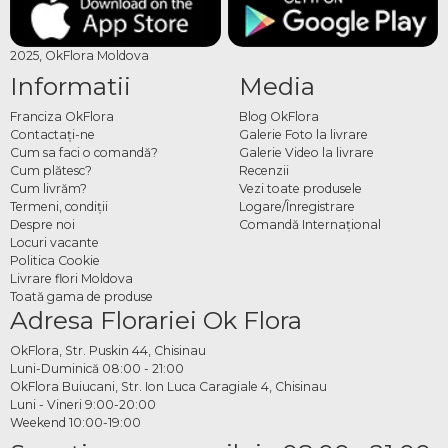
2025, OkFlora Moldova
Informatii
Media
Franciza OkFlora
Blog OkFlora
Contactaţi-ne
Galerie Foto la livrare
Cum sa faci o comandă?
Galerie Video la livrare
Cum plătesc?
Recenzii
Cum livrăm?
Vezi toate produsele
Termeni, condiţii
Logare/Înregistrare
Despre noi
Comandă Internațional
Locuri vacante
Politica Cookie
Livrare flori Moldova
Toată gama de produse
Adresa Florariei Ok Flora
OkFlora, Str. Puskin 44, Chisinau
Luni-Duminică 08:00 - 21:00
OkFlora Buiucani, Str. Ion Luca Caragiale 4, Chisinau
Luni - Vineri 9:00-20:00
Weekend 10:00-19:00