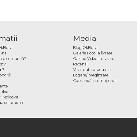
matii
Media
OkFlora
Blog OkFlora
i-ne
Galerie Foto la livrare
ci o comandă?
Galerie Video la livrare
sc?
Recenzii
m?
Vezi toate produsele
ndiţii
Logare/Înregistrare
i
Comandă Internațional
cante
ookie
ori Moldova
a de produse