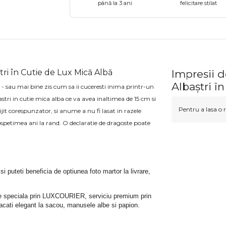
până la 3 ani
felicitare stilat
tri în Cutie de Lux Mică Albă
Impresii d
Albaștri î
- sau mai bine zis cum sa ii cuceresti inima printr-un
tri in cutie mica alba ce va avea inaltimea de 15 cm si
Pentru a lasa o r
ijit corespunzator, si anume a nu fi lasat in razele
prospetimea ani la rand. O declaratie de dragoste poate
 si puteti beneficia de optiunea foto martor la livrare, 
rare speciala prin LUXCOURIER, serviciu premium prin 
bracati elegant la sacou, manusele albe si papion.