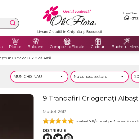
Lun-Dum: 8
+373
Livrare Gratuită în Chișinău și București
ra
Plante
Baloane
Compozitii Florale
Cadouri
Buchetul Mires
aștri în Cutie de Lux Mică Albă
9 Trandafiri Criogenați Albașt
Model
2617
evaluat
5.0
/5
bazat pe
3
recenzii ale cli
DISTRIBUIE