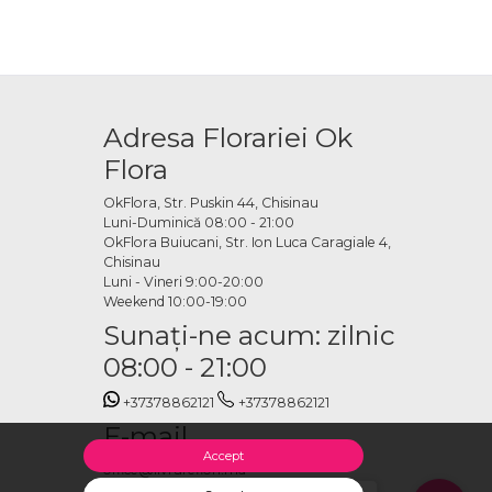
Adresa Florariei Ok
Flora
OkFlora, Str. Puskin 44, Chisinau
Luni-Duminică 08:00 - 21:00
OkFlora Buiucani, Str. Ion Luca Caragiale 4,
Chisinau
Luni - Vineri 9:00-20:00
Weekend 10:00-19:00
Sunaţi-ne acum: zilnic
08:00 - 21:00
+37378862121
+37378862121
E-mail
Accept
office@livrareflori.md