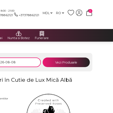
:00 - 21:00
0
MDL
RO
78862121
+37378862121
ei
Nunta si Botez
Funerare
Vezi Produsele
ri în Cutie de Lux Mică Albă
entilor