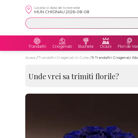
Locatia si data de livrare este
MUN.CHISINAU 2026-08-08
Trandafiri
Criogenati
Buchete
Ocazii
Flori de Va
Acasa
/
Trandafiri Criogenați în Cutie
/
9 Trandafiri Criogenați Alb
Unde vrei sa trimiti florile?