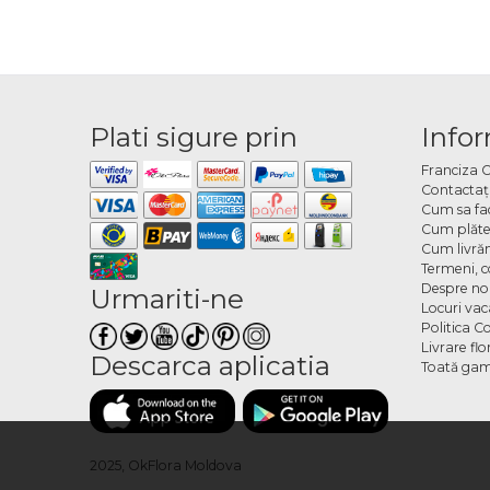
Plati sigure prin
Infor
Franciza 
Contactaţ
Cum sa fa
Cum plăte
Cum livră
Termeni, co
Despre no
Urmariti-ne
Locuri va
Politica C
Livrare fl
Descarca aplicatia
Toată gam
2025, OkFlora Moldova