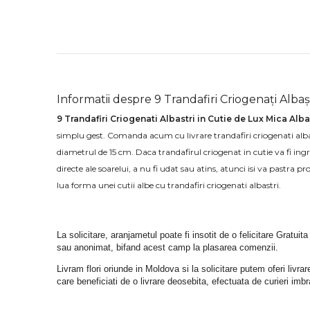
Informatii despre 9 Trandafiri Criogenați Albaș
9 Trandafiri Criogenati Albastri in Cutie de Lux Mica Alba
simplu gest. Comanda acum cu livrare trandafiri criogenati albas
diametrul de 15 cm. Daca trandafirul criogenat in cutie va fi ingr
directe ale soarelui, a nu fi udat sau atins, atunci isi va pastra 
lua forma unei cutii albe cu trandafiri criogenati albastri.
La solicitare, aranjametul poate fi insotit de o felicitare Gratuita
sau anonimat, bifand acest camp la plasarea comenzii.
Livram flori oriunde in Moldova si la solicitare putem oferi liv
care beneficiati de o livrare deosebita, efectuata de curieri im