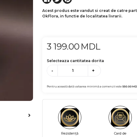
Acest produs este vandut si creat de catre par
OkFlora, in functie de localitatea livrarii.
3 199.00
MDL
Selecteaza cantitatea dorita
-
+
Pentru această dată valoarea minimă a comenzii este
550.00
MD
Rezistență
Card de