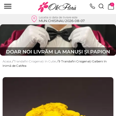
0
Locatia si data de livrare este
MUN.CHISINAU 2026-08-07
Acasa
/
Trandafiri Criogenați în Cutie
/
9 Trandafiri Criogenați Galbeni în
Inimă de Catifea