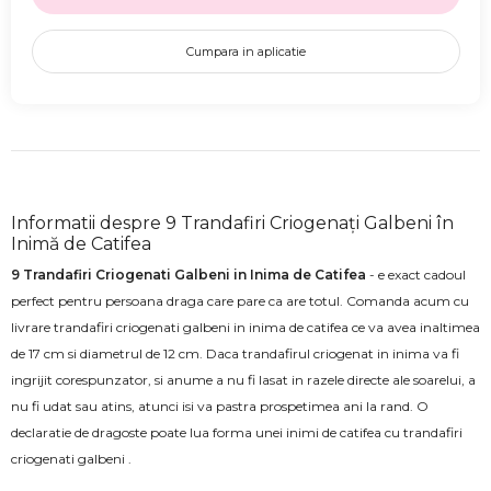
Cumpara in aplicatie
Informatii despre 9 Trandafiri Criogenați Galbeni în
Inimă de Catifea
9 Trandafiri Criogenati Galbeni in Inima de Catifea​​​
- e exact cadoul
perfect pentru persoana draga care pare ca are totul. Comanda acum cu
livrare trandafiri criogenati galbeni in inima de catifea ce va avea inaltimea
de 17 cm si diametrul de 12 cm. Daca trandafirul criogenat in inima va fi
ingrijit corespunzator, si anume a nu fi lasat in razele directe ale soarelui, a
nu fi udat sau atins, atunci isi va pastra prospetimea ani la rand. O
declaratie de dragoste poate lua forma unei inimi de catifea cu trandafiri
criogenati galbeni .