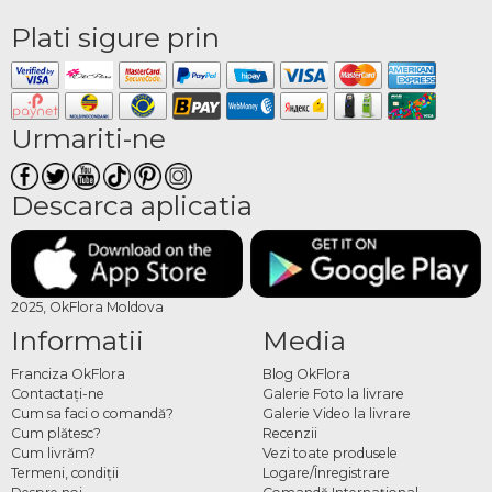
Plati sigure prin
Urmariti-ne
Descarca aplicatia
2025, OkFlora Moldova
Informatii
Media
Franciza OkFlora
Blog OkFlora
Contactaţi-ne
Galerie Foto la livrare
Cum sa faci o comandă?
Galerie Video la livrare
Cum plătesc?
Recenzii
Cum livrăm?
Vezi toate produsele
Termeni, condiţii
Logare/Înregistrare