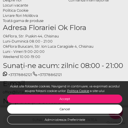
Despre noi
Comandă Internațional
Locuri vacante
Politica Cookie
Livrare flori Moldova
Toată gama de produse
Adresa Florariei Ok Flora
OkFlora, Str. Puskin 44, Chisinau
Luni-Duminică 08:00 - 21:00
OkFlora Buiucani, Str. Ion Luca Caragiale 4, Chisinau
Luni - Vineri 9:00-20:00
Weekend 10:00-19:00
Sunaţi-ne acum: zilnic 08:00 - 21:00
+37378862121
+37378862121
E-mail
Acest site foloseste cookies. Navigand in continuare, va exprimati acordul
asupra folosirii cookie-urilor.
Politica Cookie
a site-ului
office@livrareflori.md
Ne puteți contacta:
Accept
Cancel
whatsapp
,
messenger
SUNA SI VERIFICA DISPONIBILITATEA
Administreaza Preferintele