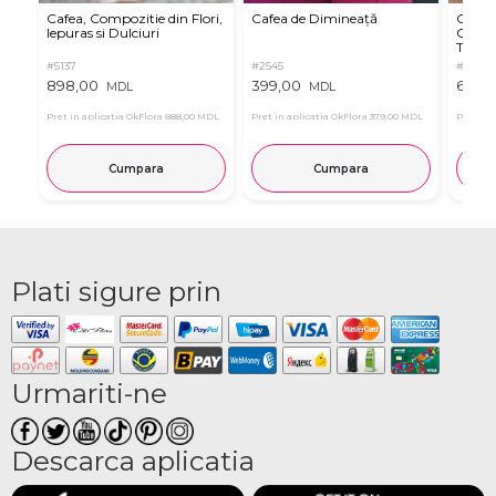
Cafea, Compozitie din Flori,
Cafea de Dimineață
Cappu
Iepuras si Dulciuri
Compl
Tross
#5137
#2545
#4137
898,00
399,00
649,
MDL
MDL
Pret in aplicatia OkFlora
888,00 MDL
Pret in aplicatia OkFlora
379,00 MDL
Pret in 
Cumpara
Cumpara
Plati sigure prin
Urmariti-ne
Descarca aplicatia