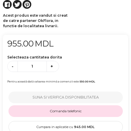
Acest produs este vandut si creat
de catre partener OkFlora, in
functie de localitatea livrarii.
955.00
MDL
Selecteaza cantitatea dorita
-
+
Pentru această dată valoarea minimă a comenzii este
550.00
MDL
SUNA SI VERIFICA DISPONIBILITATEA
Comanda telefonic
Cumpara in aplicatie cu
945.00
MDL