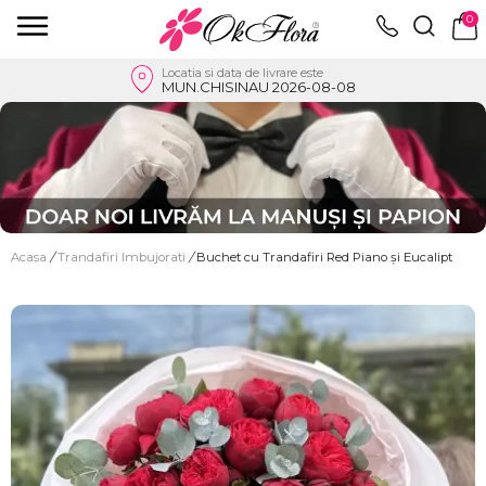
0
Locatia si data de livrare este
MUN.CHISINAU 2026-08-08
Acasa
/
Trandafiri Imbujorati
/
Buchet cu Trandafiri Red Piano și Eucalipt