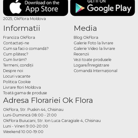
2025, OkFlora Moldova
Informatii
Media
Franciza OkFlora
Blog OkFlora
Contactaţi-ne
Galerie Foto la livrare
Cum sa faci o comandă?
Galerie Video la livrare
Cum plătesc?
Recenzii
Cum livrăm?
Vezi toate produsele
Termeni, condiţii
Logare/Înregistrare
Despre noi
Comandă Internațional
Locuri vacante
Politica Cookie
Livrare flori Moldova
Toată gama de produse
Adresa Florariei Ok Flora
OkFlora, Str. Puskin 44, Chisinau
Luni-Duminică 08:00 - 21:00
OkFlora Buiucani, Str. Ion Luca Caragiale 4, Chisinau
Luni - Vineri 9:00-20:00
Weekend 10:00-19:00