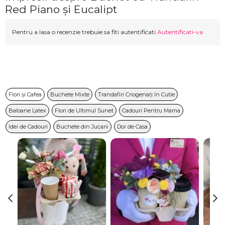
Red Piano și Eucalipt
Pentru a lasa o recenzie trebuie sa fiti autentificati
Autentificati-va
Flori și Cafea
Buchete Mixte
Trandafiri Criogenați în Cutie
Baloane Latex
Flori de Ultimul Sunet
Cadouri Pentru Mama
Idei de Cadouri
Buchete din Jucarii
Dor de Casa