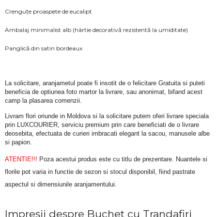
Crenguțe proaspete de eucalipt
Ambalaj minimalist alb (hârtie decorativă rezistentă la umiditate)
Panglică din satin bordeaux
La solicitare, aranjametul poate fi insotit de o felicitare Gratuita si puteti 
beneficia de optiunea foto martor la livrare, sau anonimat, bifand acest 
camp la plasarea comenzii.
Livram flori oriunde in Moldova si la solicitare putem oferi livrare speciala 
prin LUXCOURIER, serviciu premium prin care beneficiati de o livrare 
deosebita, efectuata de curieri imbracati elegant la sacou, manusele albe 
si papion.
ATENTIE!!!
 Poza acestui produs este cu titlu de prezentare. Nuantele si 
florile pot varia in functie de sezon si stocul disponibil, fiind pastrate 
aspectul si dimensiunile aranjamentului.
Impresii despre Buchet cu Trandafiri