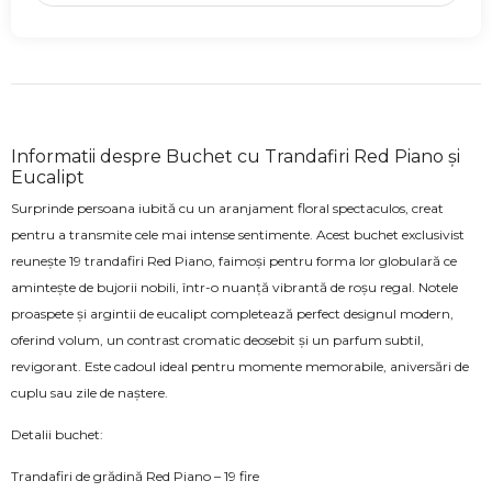
Informatii despre Buchet cu Trandafiri Red Piano și
Eucalipt
Surprinde persoana iubită cu un aranjament floral spectaculos, creat
pentru a transmite cele mai intense sentimente. Acest buchet exclusivist
reunește 19 trandafiri Red Piano, faimoși pentru forma lor globulară ce
amintește de bujorii nobili, într-o nuanță vibrantă de roșu regal. Notele
proaspete și argintii de eucalipt completează perfect designul modern,
oferind volum, un contrast cromatic deosebit și un parfum subtil,
revigorant. Este cadoul ideal pentru momente memorabile, aniversări de
cuplu sau zile de naștere.
Detalii buchet:
Trandafiri de grădină Red Piano – 19 fire