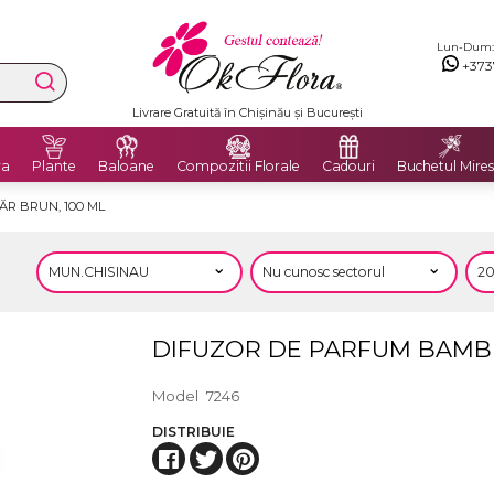
Lun-Dum: 8
+373
Livrare Gratuită în Chișinău și București
ra
Plante
Baloane
Compozitii Florale
Cadouri
Buchetul Mires
R BRUN, 100 ML
DIFUZOR DE PARFUM BAMBU
Model
7246
DISTRIBUIE