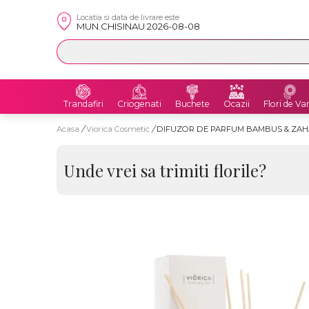
Locatia si data de livrare este
MUN.CHISINAU 2026-08-08
Trandafiri
Criogenati
Buchete
Ocazii
Flori de Va
Acasa
/
Viorica Cosmetic
/
DIFUZOR DE PARFUM BAMBUS & ZAHĂ
Unde vrei sa trimiti florile?