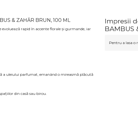
MBUS & ZAHĂR BRUN, 100 ML
Impresii
BAMBUS &
 evoluează rapid în accente florale și gurmande, iar
Pentru a lasa o r
lentă a uleiului parfumat, emanând o mireasmă plăcută
ațiilor din casă sau birou.