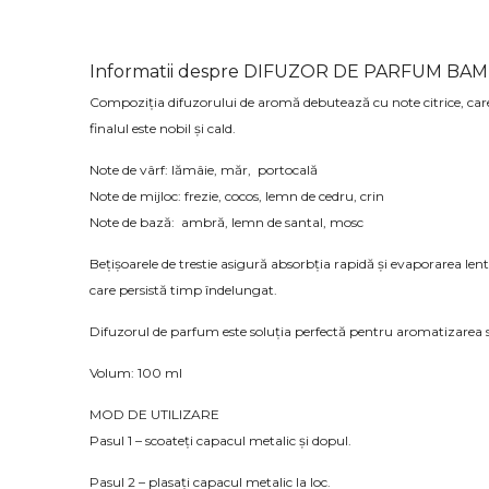
Informatii despre DIFUZOR DE PARFUM BA
Compoziția difuzorului de aromă debutează cu note citrice, care
finalul este nobil și cald.
Note de vârf: lămâie, măr, portocală
Note de mijloc: frezie, cocos, lemn de cedru, crin
Note de bază: ambră, lemn de santal, mosc
Bețișoarele de trestie asigură absorbția rapidă și evaporarea 
care persistă timp îndelungat.
Difuzorul de parfum este soluția perfectă pentru aromatizarea sp
Volum: 100 ml
MOD DE UTILIZARE
Pasul 1 – scoateți capacul metalic și dopul.
Pasul 2 – plasați capacul metalic la loc.