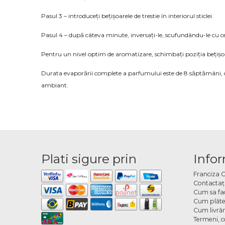
Pasul 3 – introduceți bețișoarele de trestie în interiorul sticlei.
Pasul 4 – după câteva minute, inversați-le, scufundându-le cu celă
Pentru un nivel optim de aromatizare, schimbați poziția bețișoar
Durata evaporării complete a parfumului este de 8 săptămâni, da
ambiant.
Plati sigure prin
Infor
Franciza 
Contactaţ
Cum sa fa
Cum plăte
Cum livră
Termeni, co