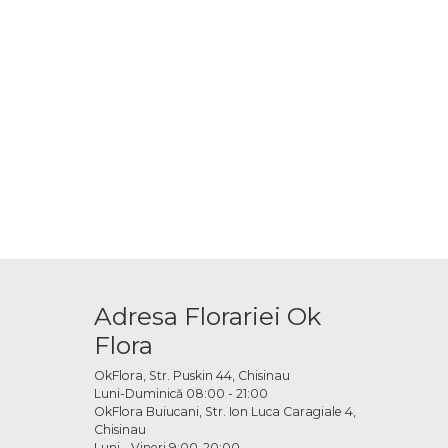
Adresa Florariei Ok
Flora
OkFlora, Str. Puskin 44, Chisinau
Luni-Duminică 08:00 - 21:00
OkFlora Buiucani, Str. Ion Luca Caragiale 4,
Chisinau
Luni - Vineri 9:00-20:00