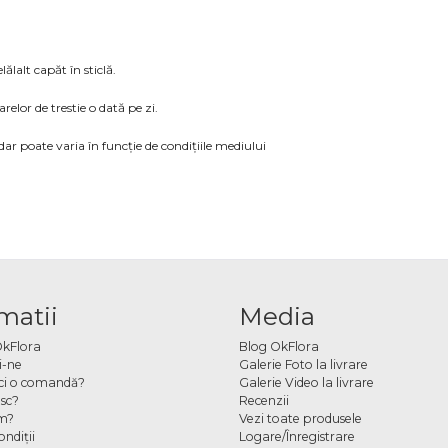
lalt capăt în sticlă.
elor de trestie o dată pe zi.
r poate varia în funcție de condițiile mediului
matii
Media
OkFlora
Blog OkFlora
i-ne
Galerie Foto la livrare
ci o comandă?
Galerie Video la livrare
sc?
Recenzii
m?
Vezi toate produsele
ndiţii
Logare/Înregistrare