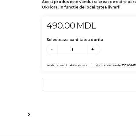
Acest produs este vandut si creat de catre par
OkFlora, in functie de localitatea livrarii.
490.00
MDL
Selecteaza cantitatea dorita
-
+
Pentru această dată valoarea minimă a comenzii este
550.00
MD