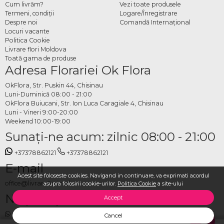
Cum livrăm?
Vezi toate produsele
Termeni, condiţii
Logare/Înregistrare
Despre noi
Comandă Internațional
Locuri vacante
Politica Cookie
Livrare flori Moldova
Toată gama de produse
Adresa Florariei Ok Flora
OkFlora, Str. Puskin 44, Chisinau
Luni-Duminică 08:00 - 21:00
OkFlora Buiucani, Str. Ion Luca Caragiale 4, Chisinau
Luni - Vineri 9:00-20:00
Weekend 10:00-19:00
Sunaţi-ne acum: zilnic 08:00 - 21:00
+37378862121
+37378862121
E-mail
Acest site foloseste cookies. Navigand in continuare, va exprimati acordul
office@livrareflori.md
asupra folosirii cookie-urilor.
Politica Cookie
a site-ului
Ne puteți contacta:
Accept
whatsapp
,
messenger
Cancel