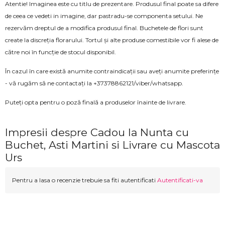
Atentie! Imaginea este cu titlu de prezentare. Produsul final poate sa difere
de ceea ce vedeti in imagine, dar pastradu-se componenta setului. Ne
rezervăm dreptul de a modifica produsul final. Buchetele de flori sunt
create la discreția florarului. Tortul și alte produse comestibile vor fi alese de
către noi în funcție de stocul disponibil.
În cazul în care există anumite contraindicații sau aveți anumite preferințe
- vă rugăm să ne contactați la +37378862121/viber/whatsapp.
Puteți opta pentru o poză finală a produselor înainte de livrare.
Impresii despre Cadou la Nunta cu
Buchet, Asti Martini si Livrare cu Mascota
Urs
Pentru a lasa o recenzie trebuie sa fiti autentificati
Autentificati-va