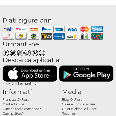
Plati sigure prin
Urmariti-ne
Descarca aplicatia
2025, OkFlora Moldova
Informatii
Media
Franciza OkFlora
Blog OkFlora
Contactaţi-ne
Galerie Foto la livrare
Cum sa faci o comandă?
Galerie Video la livrare
Cum plătesc?
Recenzii