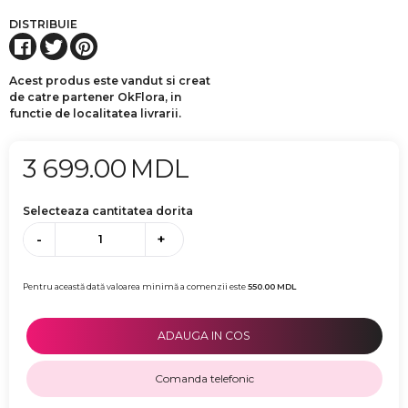
DISTRIBUIE
Acest produs este vandut si creat
de catre partener OkFlora, in
functie de localitatea livrarii.
3 699.00
MDL
Selecteaza cantitatea dorita
-
+
Pentru această dată valoarea minimă a comenzii este
550.00
MDL
ADAUGA IN COS
Comanda telefonic