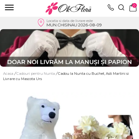
0
Locatia si data de livrare este
MUN.CHISINAU 2026-08-09
Acasa
/
Cadouri pentru Nunta
/
Cadou la Nunta cu Buchet, Asti Martini si
Livrare cu Mascota Urs