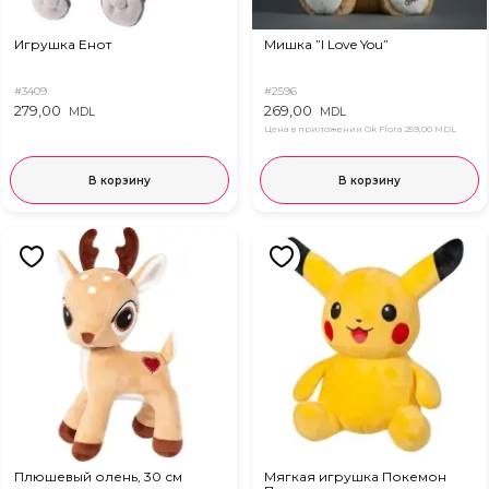
Игрушка Енот
Мишка ”I Love You”
#3409
#2596
279,00
269,00
MDL
MDL
Цена в приложении Ok Flora
259,00 MDL
В корзину
В корзину
Плюшевый олень, 30 см
Мягкая игрушка Покемон