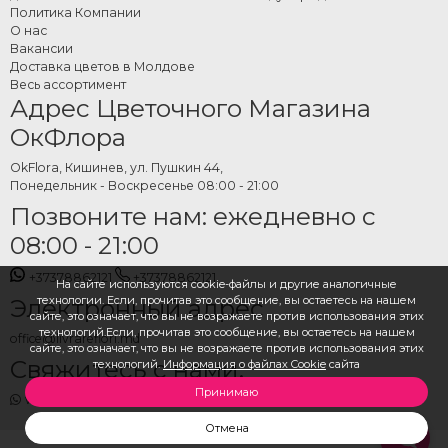
в оформление заказа.
Политика Компании
О нас
Доставка плюшевых
Вакансии
Доставка цветов в Молдове
игрушек на дом .
Весь ассортимент
Адрес Цветочного Магазина
Если вы хотите сделать сюрприз своим любимым людям и передать свои
ОкФлора
чувства даже если вы на расстояние, наша компания OkFlora (ОкФлора)
идеально вам в этом подойдет. Мы приготовили для вас коллекцию
OkFlora, Кишинев, ул. Пушкин 44,
плюшевых игрушек с доставкой на дом на любой вкус.
Понедельник - Воскресенье 08:00 - 21:00
Позвоните нам: ежедневно с
Закажите онлайн доставку плюшевых игрушек на дом чтобы выразить
08:00 - 21:00
любовь своему дорогому и близкому человеку, наш элегантный курьер,
одетый в пиджак, бабочку и перчатки произведет самое лучшее
+37378862121
+37378862121
На сайте используются cookie-файлы и другие аналогичные
впечатление о сюрпризе, доставки плюшевых игрушек на дом . Сделайте
технологии. Если, прочитав это сообщение, вы остаетесь на нашем
Электронный адрес
заказ доставку плюшевых игрушек на дом и получите приятный бонус-
сайте, это означает, что вы не возражаете против использования этих
специальную доставку бесплатно.
технологий.Если, прочитав это сообщение, вы остаетесь на нашем
office@livrareflori.md
сайте, это означает, что вы не возражаете против использования этих
Свяжитесь с нами:
технологий.
Информация о файлах Cookie
сайта
Принимаю
whatsapp
,
messenger
Отмена