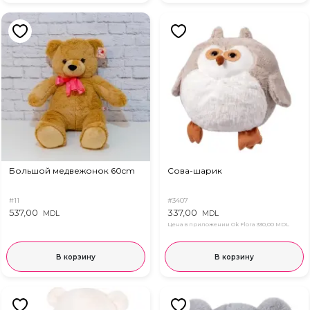
Большой медвежонок 60cm
Сова-шарик
#11
#3407
537,00
337,00
MDL
MDL
Цена в приложении Ok Flora
330,00 MDL
В корзину
В корзину