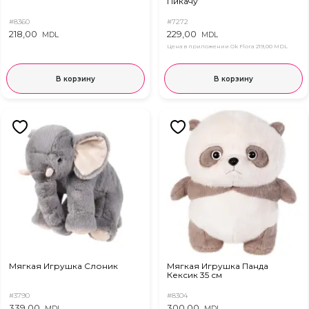
Пикачу
#8360
#7272
218,00
229,00
MDL
MDL
Цена в приложении Ok Flora
219,00 MDL
В корзину
В корзину
Мягкая Игрушка Слоник
Мягкая Игрушка Панда
Кексик 35 см
#3790
#8304
339,00
300,00
MDL
MDL