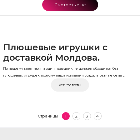
Смотреть еще
Плюшевые игрушки с
доставкой Молдова.
По нашему мнению, ни один праздник не должен обходится без
плюшевых игрушек, поэтому наша компания создала разные сеты с
игрушками, цветами и шариками в Молдове на любой вкус и для любого
Vezi tot textul
повода. Плюшевые игрушки в Молдове создают волшебную обстановку и
поднимает настроение. Если у ваших близких, родных праздник,
рекомендуем вам заказать на нашем сайте livrareflori.md воздушные
шарики с гелием в Молдове, сеты с цветами и плюшевыми игрушками,
1
2
3
4
Страницы
сеты с шариками и плюшевыми игрушками в Молдове.
Закажите онлайн с доставкой плюшевые игрушки в Молдове и получите
приятный бонус особенную доставку, где наш курьер одет в малиновый