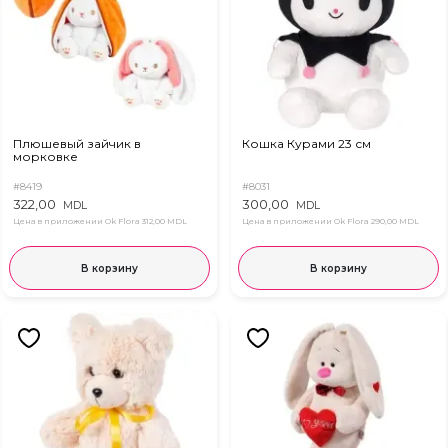
Плюшевый зайчик в
Кошка Курами 23 см
морковке
#8419
#8031
322,00
300,00
MDL
MDL
Цена в приложении Ok Flora
312,00 MDL
Цена в приложении Ok Flora
290,00 MDL
В корзину
В корзину