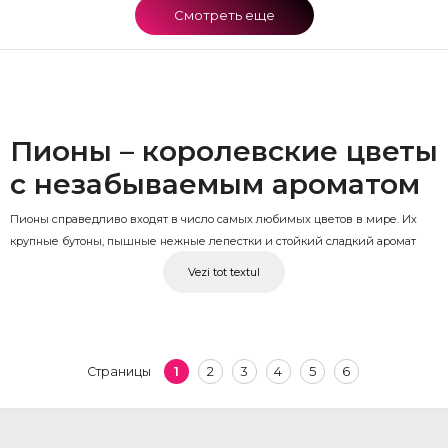
Смотреть еще
Пионы – королевские цветы
с незабываемым ароматом
Пионы справедливо входят в число самых любимых цветов в мире. Их
крупные бутоны, пышные нежные лепестки и стойкий сладкий аромат
делают их замечательным выбором как для лаконичных монобукетов, так
Vezi tot textul
и для сложных композиций. Эти роскошные пионы доступны в белых,
нежно-розовых, ярко-красных и фуксиевых оттенках. В OkFlora вы всегда
найдете
свежие пионы
, заботливо подготовленные для каждого заказа.
Букет пионов для особых
1
2
3
4
5
6
Страницы
случаев
Юбилей, день рождения, романтический подарок или просто знак