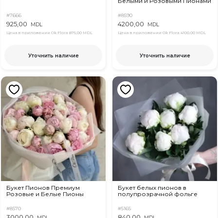
Белыми и Розовыми Пионами
#7666
#8590
925,00
4200,00
MDL
MDL
Цена в приложении Ok Flora
875,00 MDL
Цена в приложении Ok Flora
4100,00 MDL
Уточнить наличие
Уточнить наличие
Букет Пионов Премиум
Букет белых пионов в
Розовые и Белые Пионы
полупрозрачной фольге
#8570
#5165
3000,00
840,00
MDL
MDL