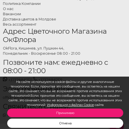
доставки и оформите заказ за пару минут. Команда OkFlora позаботится о
Политика Компании
подготовке цветов и своевременной доставке по Кишиневу и всей
О нас
Молдове.
Вакансии
Доставка цветов в Молдове
Весь ассортимент
Адрес Цветочного Магазина
ОкФлора
OkFlora, Кишинев, ул. Пушкин 44,
Понедельник - Воскресенье 08:00 - 21:00
Позвоните нам: ежедневно с
08:00 - 21:00
+37378862121
+37378862121
На сайте используются cookie-файлы и другие аналогичные
технологии. Если, прочитав это сообщение, вы остаетесь на нашем
Электронный адрес
сайте, это означает, что вы не возражаете против использования этих
технологий.Если, прочитав это сообщение, вы остаетесь на нашем
office@livrareflori.md
сайте, это означает, что вы не возражаете против использования этих
Свяжитесь с нами:
технологий.
Информация о файлах Cookie
сайта
Принимаю
whatsapp
,
messenger
Отмена