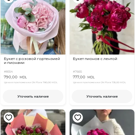
Букет с розовой гортензией
Букет пионов с лентой
и пионами
#8554
#7665
790,00
777,00
MDL
MDL
Цена в приложении Ok Flora
780,00 MDL
Цена в приложении Ok Flora
735,00 MDL
Уточнить наличие
Уточнить наличие