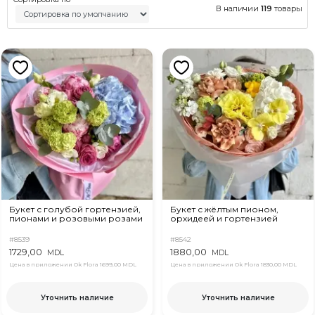
В наличии
119
товары
Букет с голубой гортензией,
Букет с жёлтым пионом,
пионами и розовыми розами
орхидеей и гортензией
#8539
#8542
1729,00
1880,00
MDL
MDL
Цена в приложении Ok Flora
1699,00 MDL
Цена в приложении Ok Flora
1830,00 MDL
Уточнить наличие
Уточнить наличие