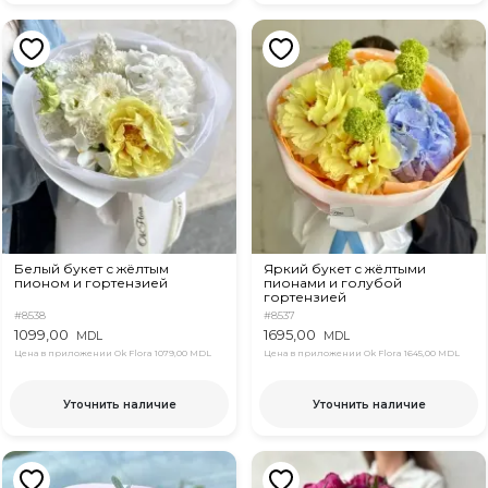
Белый букет с жёлтым
Яркий букет с жёлтыми
пионом и гортензией
пионами и голубой
гортензией
#8538
#8537
1099,00
1695,00
MDL
MDL
Цена в приложении Ok Flora
1079,00 MDL
Цена в приложении Ok Flora
1645,00 MDL
Уточнить наличие
Уточнить наличие