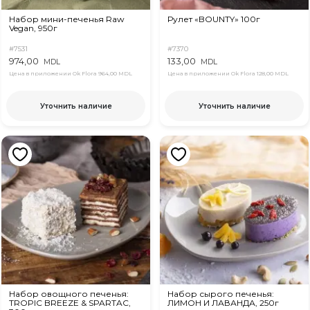
Набор мини-печенья Raw
Рулет «BOUNTY» 100г
Vegan, 950г
#7531
#7370
974,00
133,00
MDL
MDL
Цена в приложении Ok Flora
964,00 MDL
Цена в приложении Ok Flora
128,00 MDL
Уточнить наличие
Уточнить наличие
Набор овощного печенья:
Набор сырого печенья:
TROPIC BREEZE & SPARTAC,
ЛИМОН И ЛАВАНДА, 250г