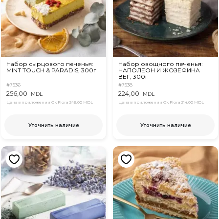
Набор сырцового печенья:
Набор овощного печенья:
MINT TOUCH & PARADIS, 300г
НАПОЛЕОН И ЖОЗЕФИНА
ВЕГ, 300г
#7536
#7538
256,00
224,00
MDL
MDL
Цена в приложении Ok Flora
246,00 MDL
Цена в приложении Ok Flora
214,00 MDL
Уточнить наличие
Уточнить наличие