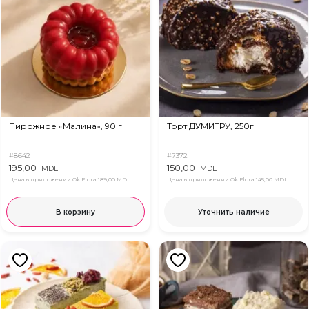
Пирожное «Малина», 90 г
Торт ДУМИТРУ, 250г
#8642
#7372
195,00
150,00
MDL
MDL
Цена в приложении Ok Flora
189,00 MDL
Цена в приложении Ok Flora
145,00 MDL
В корзину
Уточнить наличие