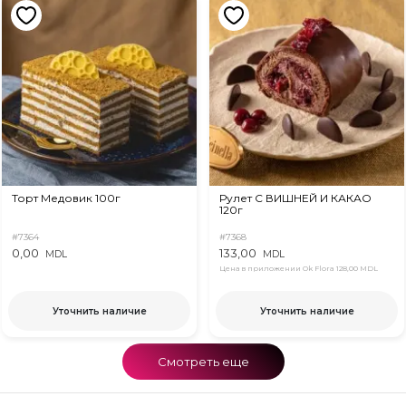
Торт Медовик 100г
Рулет С ВИШНЕЙ И КАКАО
120г
#7364
#7368
0,00
133,00
MDL
MDL
Цена в приложении Ok Flora
128,00 MDL
Уточнить наличие
Уточнить наличие
Смотреть еще