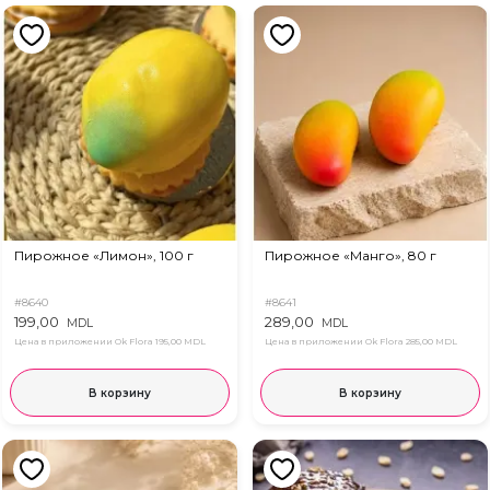
Пирожное «Лимон», 100 г
Пирожное «Манго», 80 г
#8640
#8641
199,00
289,00
MDL
MDL
Цена в приложении Ok Flora
195,00 MDL
Цена в приложении Ok Flora
285,00 MDL
В корзину
В корзину