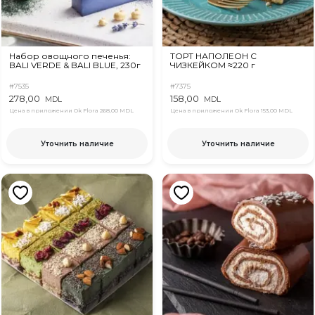
Набор овощного печенья:
ТОРТ НАПОЛЕОН С
BALI VERDE & BALI BLUE, 230г
ЧИЗКЕЙКОМ ≈220 г
#7535
#7375
278,00
158,00
MDL
MDL
Цена в приложении Ok Flora
268,00 MDL
Цена в приложении Ok Flora
153,00 MDL
Уточнить наличие
Уточнить наличие