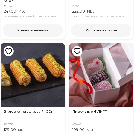
300г
#7537
#7540
247,00
222,00
MDL
MDL
Цена в приложении Ok Flora
237,00 MDL
Цена в приложении Ok Flora
212,00 MDL
Уточнить наличие
Уточнить наличие
Эклер фисташковый 100г
Пирожные ФЛИРТ
#7376
#7445
129,00
199,00
MDL
MDL