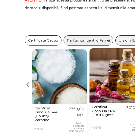
ATENTIE!!!
Poza acestui produs este cu titlu de prezentare. Nu
de stocul disponibil, fiind pastrate aspectul si dimensiunile ara
Certificate Cadou
Parfumuri pentru Femei
Urs din fl
Certificat
301
Certificat
2750,00
Cadou la SPA
Cadou la SPA
„1001 Nights”
MDL
„Bounty
Paradise”
P
Pret in
apl
aplicatia
#7679
Ok
#7687
OkFlora
2
2730,00 MDL