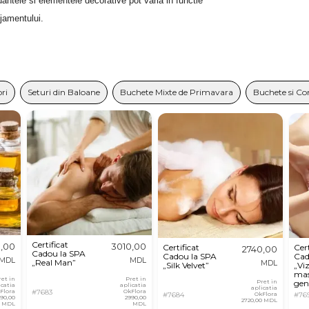
antele si elementele decorative pot varia in functie
njamentului.
ori
Seturi din Baloane
Buchete Mixte de Primavara
Buchete si Co
Certificat
0,00
3010,00
Certificat
Cert
2740,00
Cadou la SPA
Cadou la SPA
Cad
MDL
MDL
„Real Man”
MDL
„Silk Velvet”
„Vi
mas
ret in
Pret in
Pret in
gen
icatia
aplicatia
aplicatia
Flora
#7683
OkFlora
#7684
OkFlora
#76
990,00
2990,00
2720,00 MDL
MDL
MDL