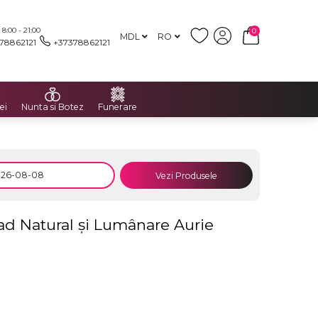
:00 - 21:00
0
MDL
RO
78862121
+37378862121
ei
Nunta si Botez
Funerare
Vezi Produsele
ad Natural și Lumânare Aurie