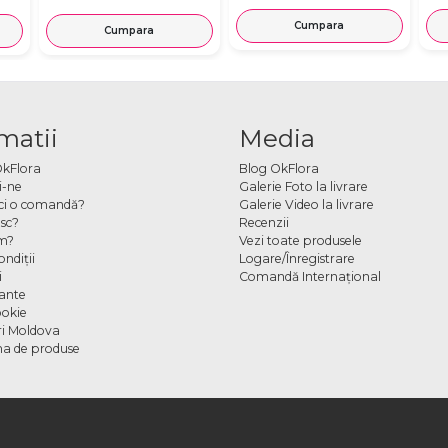
Cumpara
Cumpara
matii
Media
OkFlora
Blog OkFlora
i-ne
Galerie Foto la livrare
ci o comandă?
Galerie Video la livrare
sc?
Recenzii
m?
Vezi toate produsele
ndiţii
Logare/Înregistrare
i
Comandă Internațional
cante
ookie
ori Moldova
a de produse