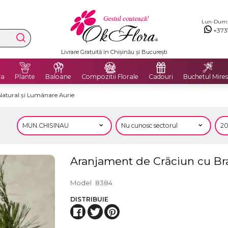
Lun-Dum: 8
+373
Livrare Gratuită în Chișinău și București
ra
Plante
Baloane
Compozitii Florale
Cadouri
Buchetul Mires
atural și Lumânare Aurie
Aranjament de Crăciun cu Br
Model
8384
DISTRIBUIE