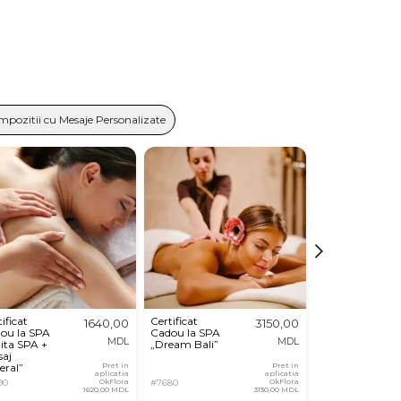
mpozitii cu Mesaje Personalizate
ificat
Certificat
Certificat
1640,00
3150,00
ou la SPA
Cadou la SPA
Cadou la SPA
MDL
MDL
zita SPA +
„Dream Bali”
„Chocolife”
aj
eral”
Pret in
Pret in
aplicatia
aplicatia
90
OkFlora
#7680
OkFlora
#7682
1620,00 MDL
3130,00 MDL