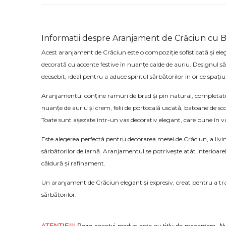
Informatii despre Aranjament de Crăciun cu B
Acest aranjament de Crăciun este o compoziție sofisticată și ele
decorată cu accente festive în nuanțe calde de auriu. Designul s
deosebit, ideal pentru a aduce spiritul sărbătorilor în orice spațiu
Aranjamentul conține ramuri de brad și pin natural, completate 
nuanțe de auriu și crem, felii de portocală uscată, batoane de sco
Toate sunt așezate într-un vas decorativ elegant, care pune în val
Este alegerea perfectă pentru decorarea mesei de Crăciun, a livin
sărbătorilor de iarnă. Aranjamentul se potrivește atât interioare
căldură și rafinament.
Un aranjament de Crăciun elegant și expresiv, creat pentru a tr
sărbătorilor.