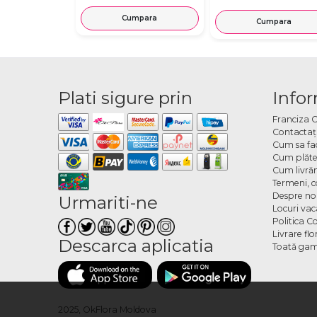
Cumpara
Cumpara
Plati sigure prin
Infor
Franciza 
Contactaţ
Cum sa fa
Cum plăte
Cum livră
Termeni, co
Despre no
Urmariti-ne
Locuri va
Politica C
Livrare fl
Descarca aplicatia
Toată gam
2025, OkFlora Moldova