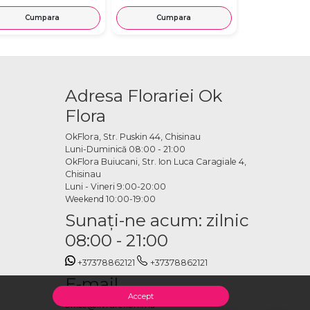
Cumpara
Cumpara
Cump
Adresa Florariei Ok
Flora
OkFlora, Str. Puskin 44, Chisinau
Luni-Duminică 08:00 - 21:00
OkFlora Buiucani, Str. Ion Luca Caragiale 4,
Chisinau
Luni - Vineri 9:00-20:00
Weekend 10:00-19:00
Sunaţi-ne acum: zilnic
08:00 - 21:00
+37378862121
+37378862121
E-mail
Accept
office@livrareflori.md