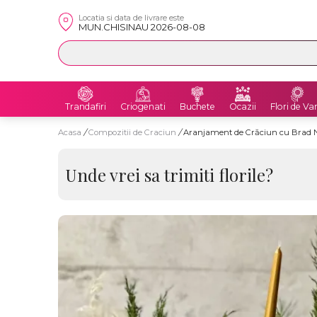
Locatia si data de livrare este
MUN.CHISINAU 2026-08-08
Trandafiri
Criogenati
Buchete
Ocazii
Flori de Va
Acasa
/
Compozitii de Craciun
/
Aranjament de Crăciun cu Brad N
Unde vrei sa trimiti florile?