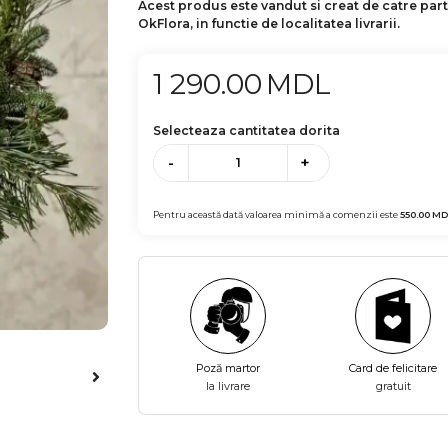
Acest produs este vandut si creat de catre par
OkFlora, in functie de localitatea livrarii.
1 290.00
MDL
Selecteaza cantitatea dorita
-
+
Pentru această dată valoarea minimă a comenzii este
550.00
MD
Poză martor
Card de felicitare
la livrare
gratuit