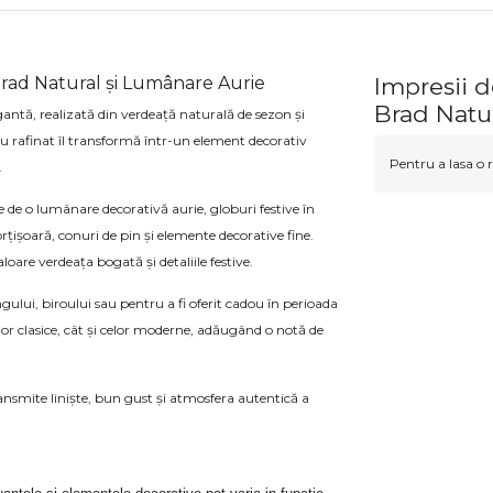
rad Natural și Lumânare Aurie
Impresii 
Brad Natu
gantă, realizată din verdeață naturală de sezon și
ău rafinat îl transformă într-un element decorativ
Pentru a lasa o r
.
de o lumânare decorativă aurie, globuri festive în
rțișoară, conuri de pin și elemente decorative fine.
oare verdeața bogată și detaliile festive.
gului, biroului sau pentru a fi oferit cadou în perioada
lor clasice, cât și celor moderne, adăugând o notă de
ansmite liniște, bun gust și atmosfera autentică a