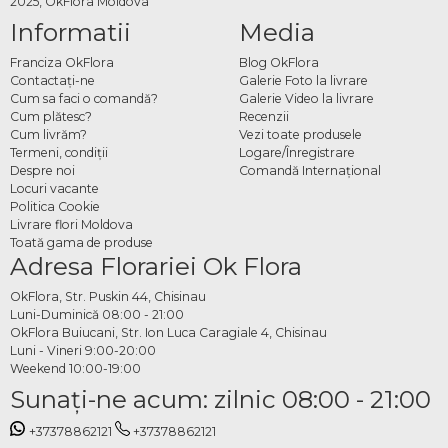
2025, OkFlora Moldova
Informatii
Media
Franciza OkFlora
Blog OkFlora
Contactaţi-ne
Galerie Foto la livrare
Cum sa faci o comandă?
Galerie Video la livrare
Cum plătesc?
Recenzii
Cum livrăm?
Vezi toate produsele
Termeni, condiţii
Logare/Înregistrare
Despre noi
Comandă Internațional
Locuri vacante
Politica Cookie
Livrare flori Moldova
Toată gama de produse
Adresa Florariei Ok Flora
OkFlora, Str. Puskin 44, Chisinau
Luni-Duminică 08:00 - 21:00
OkFlora Buiucani, Str. Ion Luca Caragiale 4, Chisinau
Luni - Vineri 9:00-20:00
Weekend 10:00-19:00
Sunaţi-ne acum: zilnic 08:00 - 21:00
+37378862121
+37378862121