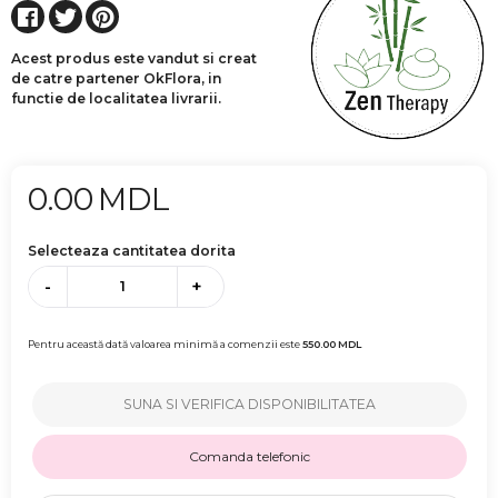
Acest produs este vandut si creat
de catre partener OkFlora, in
functie de localitatea livrarii.
0.00
MDL
Selecteaza cantitatea dorita
-
+
Pentru această dată valoarea minimă a comenzii este
550.00
MDL
SUNA SI VERIFICA DISPONIBILITATEA
Comanda telefonic