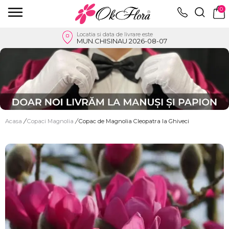
0
Locatia si data de livrare este
MUN.CHISINAU 2026-08-07
Acasa
/
Copaci Magnolia
/
Copac de Magnolia Cleopatra la Ghiveci