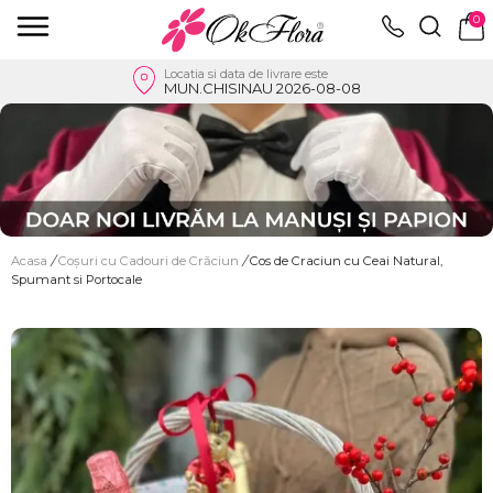
0
Locatia si data de livrare este
MUN.CHISINAU 2026-08-08
Acasa
/
Coșuri cu Cadouri de Crăciun
/
Cos de Craciun cu Ceai Natural,
Spumant si Portocale