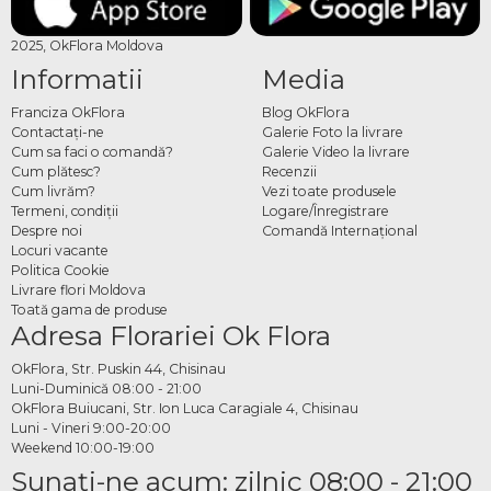
2025, OkFlora Moldova
Informatii
Media
Franciza OkFlora
Blog OkFlora
Contactaţi-ne
Galerie Foto la livrare
Cum sa faci o comandă?
Galerie Video la livrare
Cum plătesc?
Recenzii
Cum livrăm?
Vezi toate produsele
Termeni, condiţii
Logare/Înregistrare
Despre noi
Comandă Internațional
Locuri vacante
Politica Cookie
Livrare flori Moldova
Toată gama de produse
Adresa Florariei Ok Flora
OkFlora, Str. Puskin 44, Chisinau
Luni-Duminică 08:00 - 21:00
OkFlora Buiucani, Str. Ion Luca Caragiale 4, Chisinau
Luni - Vineri 9:00-20:00
Weekend 10:00-19:00
Sunaţi-ne acum: zilnic 08:00 - 21:00