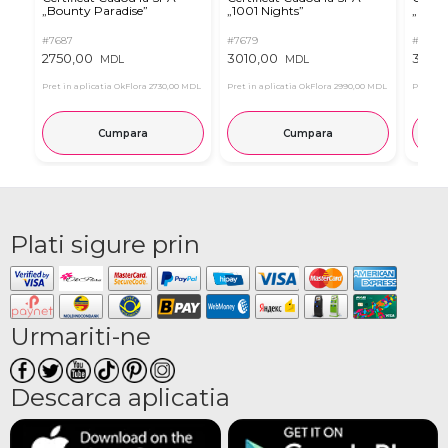
„Bounty Paradise”
„1001 Nights”
„Real
#7687
#7679
#7683
2750,00
3010,00
3010,
MDL
MDL
Pret in aplicatia OkFlora
2730,00 MDL
Pret in aplicatia OkFlora
2990,00 MDL
Pret in 
Cumpara
Cumpara
Plati sigure prin
Urmariti-ne
Descarca aplicatia