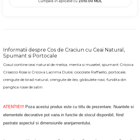
Cumpara in aplicatie cu
2010.00
MDL
Informatii despre Cos de Craciun cu Ceai Natural,
Spumant si Portocale
Cosul contine ceai natural de melisa, menta si musetel; spumant Cricova
Crisecco Rose si Cricova Lacrima Dulce; ciocolate Raffaello, portocale,
crengute de brad natural, crengute de ilex, globulete rosii, fundita din
panglica rosie de satin.
ATENTIE!!!
Poza acestui produs este cu titlu de prezentare. Nuantele si
elementele decorative pot varia in functie de stocul disponibil, fiind
pastrate aspectul si dimensiunile aranjamentului.