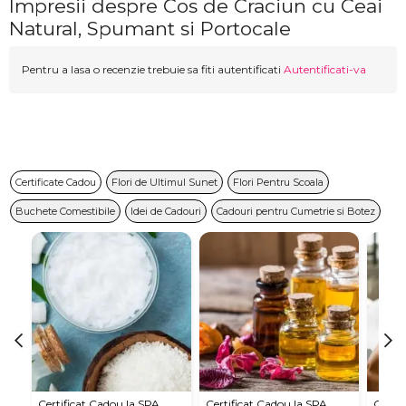
Impresii despre Cos de Craciun cu Ceai
Natural, Spumant si Portocale
Pentru a lasa o recenzie trebuie sa fiti autentificati
Autentificati-va
Certificate Cadou
Flori de Ultimul Sunet
Flori Pentru Scoala
Buchete Comestibile
Idei de Cadouri
Cadouri pentru Cumetrie si Botez
Certificat Cadou la SPA
Certificat Cadou la SPA
Certif