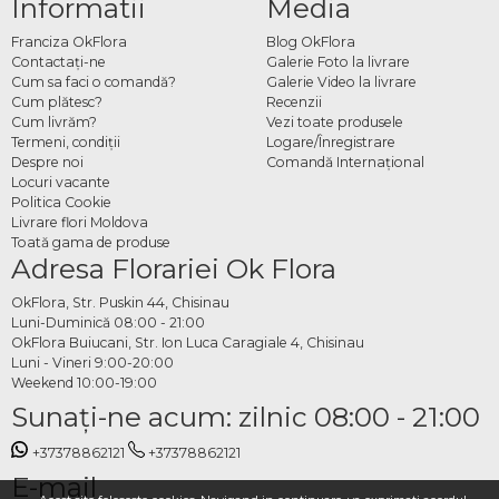
Informatii
Media
Franciza OkFlora
Blog OkFlora
Contactaţi-ne
Galerie Foto la livrare
Cum sa faci o comandă?
Galerie Video la livrare
Cum plătesc?
Recenzii
Cum livrăm?
Vezi toate produsele
Termeni, condiţii
Logare/Înregistrare
Despre noi
Comandă Internațional
Locuri vacante
Politica Cookie
Livrare flori Moldova
Toată gama de produse
Adresa Florariei Ok Flora
OkFlora, Str. Puskin 44, Chisinau
Luni-Duminică 08:00 - 21:00
OkFlora Buiucani, Str. Ion Luca Caragiale 4, Chisinau
Luni - Vineri 9:00-20:00
Weekend 10:00-19:00
Sunaţi-ne acum: zilnic 08:00 - 21:00
+37378862121
+37378862121
E-mail