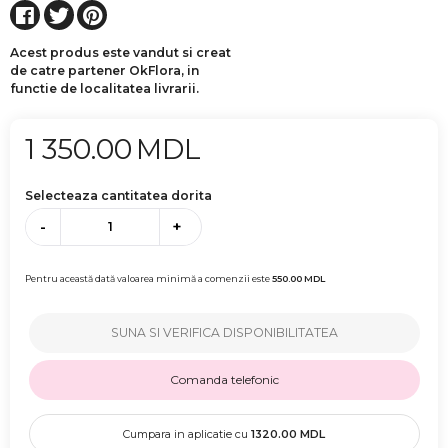
Acest produs este vandut si creat
de catre partener OkFlora, in
functie de localitatea livrarii.
1 350.00
MDL
Selecteaza cantitatea dorita
-
+
Pentru această dată valoarea minimă a comenzii este
550.00
MDL
SUNA SI VERIFICA DISPONIBILITATEA
Comanda telefonic
Cumpara in aplicatie cu
1320.00
MDL