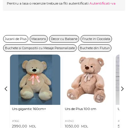
Pentru a lasa o recenzie trebuie sa fiti autentificati
Autentificati-va
Jucarii de Plus
Macarons
Decor cu Baloane
Fructe in Ciocolata
Buchete si Compozitii cu Mesaje Personalizate
Buchete din Fluturi
Urs gigantic 160cm↑
Urs de Plus 100 cm
Urs m
#966
#4940
#11
2990,00
1050,00
537,0
MDL
MDL