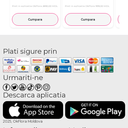
Pret in aplicatia OkFlora
2890,00 MDL
Pret in aplicatia OkFlora
999,00 MDL
Cumpara
Cumpara
Plati sigure prin
Urmariti-ne
Descarca aplicatia
2025, OkFlora Moldova