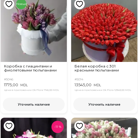
Новый
Коробка с гиацинтами и
Белая коробка с 301
фиолетовыми тюльпанами
красными тюльпанами
#5046
#5014
1775,00
13545,00
MDL
MDL
Цена в приложении Ok Flora
1745,00 MDL
Цена в приложении Ok Flora
12943,00 MDL
Уточнить наличие
Уточнить наличие
-
11
%