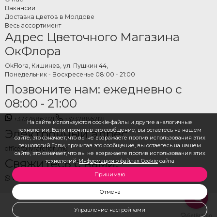
вида. Сорта с махровыми цветами или бахромчатыми лепестками
Вакансии
добавляют визуальную текстуру арanjamenту и пользуются всё большим
Доставка цветов в Молдове
спросом. Коробка или корзина, в которой они представлены, дополняет
Весь ассортимент
Адрес Цветочного Магазина
итоговый вид и делает продукт готовым к вручению сразу.
ОкФлора
Как заказать тюльпаны в
коробке или корзине
OkFlora, Кишинев, ул. Пушкин 44,
Понедельник - Воскресенье 08:00 - 21:00
онлайн
Позвоните нам: ежедневно с
08:00 - 21:00
На сайте OkFlora представлена полная коллекция арanjamentов с
тюльпанами в коробках и корзинах для прямого заказа. Выберите модель
+37378862121
+37378862121
На сайте используются cookie-файлы и другие аналогичные
и предпочтительное цветовое сочетание, укажите адрес и дату доставки —
технологии. Если, прочитав это сообщение, вы остаетесь на нашем
Электронный адрес
OkFlora подготовит и доставит. Весна в коробке, доставленная вовремя.
сайте, это означает, что вы не возражаете против использования этих
технологий.Если, прочитав это сообщение, вы остаетесь на нашем
office@livrareflori.md
сайте, это означает, что вы не возражаете против использования этих
Свяжитесь с нами:
технологий.
Информация о файлах Cookie
сайта
Принимаю
whatsapp
,
messenger
Отмена
Управление настройками