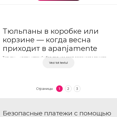
Тюльпаны в коробке или
корзине — когда весна
приходит в арanjamente
Тюльпан — цветок, который убедительнее всего возвещает о приходе
Vezi tot textul
весны. Представленный в коробке или корзине, тюльпан приобретает
дополнительную визуальную ценность по сравнению с классическим
букетом — арanjament более компактный, аккуратный и удобный для
вручения в качестве готового подарка. В OkFlora тюльпаны в коробке или
корзине доступны в разных цветовых сочетаниях, тщательно
1
2
3
Страницы
подготовленные и готовые к доставке по указанному адресу. Подарок, не
требующий дополнительных объяснений.
Тюльпаны в коробке с
Безопасные платежи с помощью