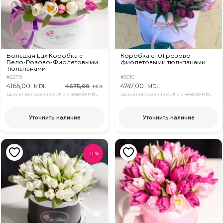
Большая Lux Коробка с
Коробка с 101 розово-
Бело-Розово-Фиолетовыми
фиолетовыми тюльпанами
Тюльпанами
#2279
#5010
4165,00
4747,00
4675,00
MDL
MDL
MDL
Цена в приложении Ok Flora
4080,00 MDL
Цена в приложении Ok Flora
4646,00 MDL
Уточнить наличие
Уточнить наличие
-
11
%