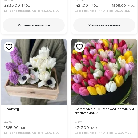
3335,00
1421,00
1595,00
MDL
MDL
MDL
Цена в приложении Ok Flora
3235,00 MDL
Цена в приложении Ok Flora
1392,00 MDL
Уточнить наличие
Уточнить наличие
{{name}}
Коробка с 101 разноцветными
тюльпанами
#4945
#5007
1665,00
4747,00
MDL
MDL
Цена в приложении Ok Flora
1625,00 MDL
Цена в приложении Ok Flora
4646,00 MDL