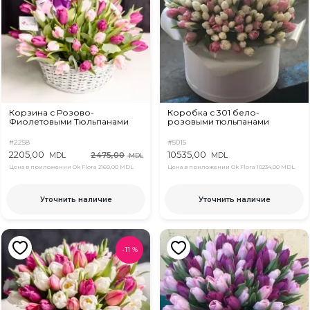
Корзина с Розово-
Коробка с 301 бело-
Фиолетовыми Тюльпанами
розовыми тюльпанами
#2258
#5015
2205,00
10535,00
2475,00
MDL
MDL
MDL
Цена в приложении Ok Flora
2160,00 MDL
Цена в приложении Ok Flora
10234,00 MDL
Уточнить наличие
Уточнить наличие
-
11
%