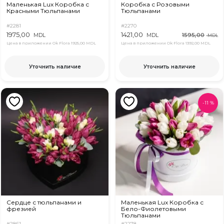
Маленькая Lux Коробка с
Коробка с Розовыми
Красными Тюльпанами
Тюльпанами
#2281
#2270
1975,00
1421,00
1595,00
MDL
MDL
MDL
Цена в приложении Ok Flora
1925,00 MDL
Цена в приложении Ok Flora
1392,00 MDL
Уточнить наличие
Уточнить наличие
-
11
%
Сердце с тюльпанами и
Маленькая Lux Коробка с
фрезией
Бело-Фиолетовыми
Тюльпанами
#2861
#2278