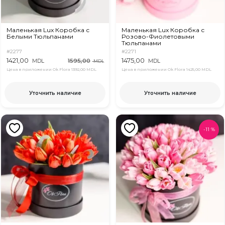
Маленькая Lux Коробка с
Маленькая Lux Коробка с
Белыми Тюльпанами
Розово-Фиолетовыми
Тюльпанами
#2277
#2271
1421,00
1475,00
1595,00
MDL
MDL
MDL
Цена в приложении Ok Flora
1392,00 MDL
Цена в приложении Ok Flora
1425,00 MDL
Уточнить наличие
Уточнить наличие
-
11
%