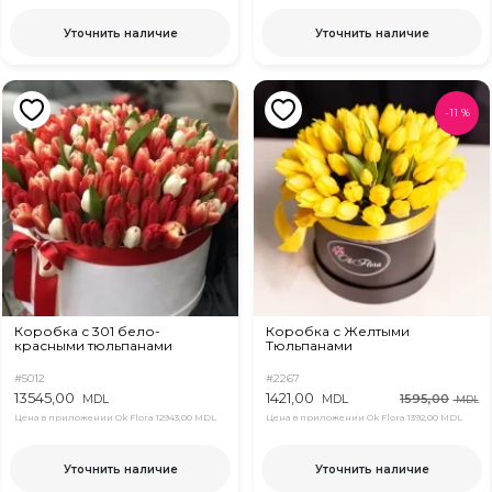
Уточнить наличие
Уточнить наличие
-
11
%
Коробка с 301 бело-
Коробка с Желтыми
красными тюльпанами
Тюльпанами
#5012
#2267
13545,00
1421,00
1595,00
MDL
MDL
MDL
Цена в приложении Ok Flora
12943,00 MDL
Цена в приложении Ok Flora
1392,00 MDL
Уточнить наличие
Уточнить наличие