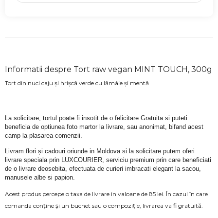
Informatii despre Tort raw vegan MINT TOUCH, 300g
Tort din nuci caju și hrișcă verde cu lămâie și mentă
La solicitare, tortul poate fi insotit de o felicitare Gratuita si puteti 
beneficia de optiunea foto martor la livrare, sau anonimat, bifand acest 
camp la plasarea comenzii.
Livram flori și cadouri oriunde in Moldova si la solicitare putem oferi 
livrare speciala prin LUXCOURIER, serviciu premium prin care beneficiati 
de o livrare deosebita, efectuata de curieri imbracati elegant la sacou, 
manusele albe si papion.
Acest produs percepe o taxa de livrare in valoane de 85 lei. În cazul în care
comanda conține și un buchet sau o compoziție, livrarea va fi gratuită.