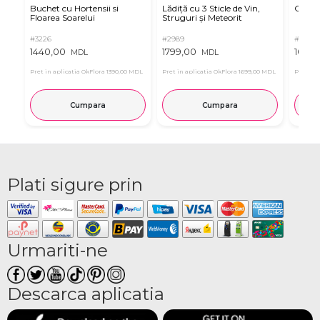
Buchet cu Hortensii si
Lădiță cu 3 Sticle de Vin,
Criza
Floarea Soarelui
Struguri și Meteorit
#3226
#2989
#3266
1440,00
1799,00
1095,
MDL
MDL
Pret in aplicatia OkFlora
1390,00 MDL
Pret in aplicatia OkFlora
1699,00 MDL
Pret in 
Cumpara
Cumpara
Plati sigure prin
Urmariti-ne
Descarca aplicatia