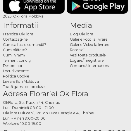
2025, OkFlora Moldova
Informatii
Media
Franciza OkFlora
Blog OkFlora
Contactaţi-ne
Galerie Foto la livrare
Cum sa faci o comandă?
Galerie Video la livrare
Cum plătesc?
Recenzii
Cum livrăm?
Vezi toate produsele
Termeni, condiţii
Logare/Înregistrare
Despre noi
Comandă Internațional
Locuri vacante
Politica Cookie
Livrare flori Moldova
Toată gama de produse
Adresa Florariei Ok Flora
OkFlora, Str. Puskin 44, Chisinau
Luni-Duminică 08:00 - 21:00
OkFlora Buiucani, Str. Ion Luca Caragiale 4, Chisinau
Luni - Vineri 9:00-20:00
Weekend 10:00-19:00