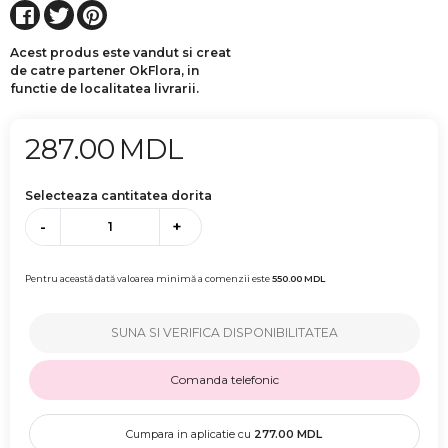
Acest produs este vandut si creat
de catre partener OkFlora, in
functie de localitatea livrarii.
287.00
MDL
Selecteaza cantitatea dorita
-
+
Pentru această dată valoarea minimă a comenzii este
550.00
MDL
SUNA SI VERIFICA DISPONIBILITATEA
Comanda telefonic
Cumpara in aplicatie cu
277.00
MDL