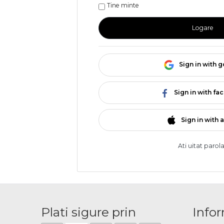
Tine minte
Logare
Sign in with 
Sign in with f
Sign in with 
Ati uitat parol
Plati sigure prin
Infor