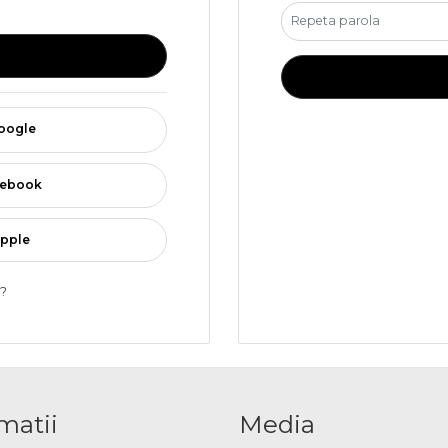
google
acebook
apple
a?
matii
Media