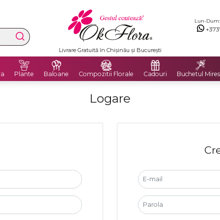
Lun-Dum: 8
+373
Livrare Gratuită în Chișinău și București
ra
Plante
Baloane
Compozitii Florale
Cadouri
Buchetul Mires
Logare
Cre