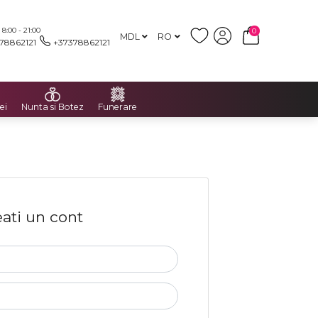
:00 - 21:00
0
MDL
RO
78862121
+37378862121
ei
Nunta si Botez
Funerare
ati un cont