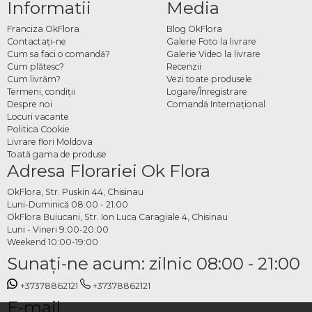
Informatii
Media
Franciza OkFlora
Blog OkFlora
Contactaţi-ne
Galerie Foto la livrare
Cum sa faci o comandă?
Galerie Video la livrare
Cum plătesc?
Recenzii
Cum livrăm?
Vezi toate produsele
Termeni, condiţii
Logare/Înregistrare
Despre noi
Comandă Internațional
Locuri vacante
Politica Cookie
Livrare flori Moldova
Toată gama de produse
Adresa Florariei Ok Flora
OkFlora, Str. Puskin 44, Chisinau
Luni-Duminică 08:00 - 21:00
OkFlora Buiucani, Str. Ion Luca Caragiale 4, Chisinau
Luni - Vineri 9:00-20:00
Weekend 10:00-19:00
Sunaţi-ne acum: zilnic 08:00 - 21:00
+37378862121
+37378862121
E-mail