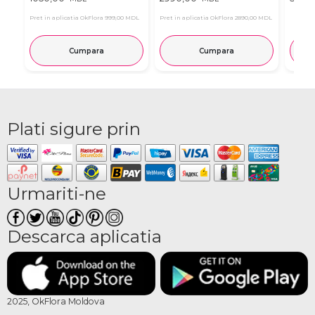
Pret in aplicatia OkFlora
999,00 MDL
Pret in aplicatia OkFlora
2890,00 MDL
Cumpara
Cumpara
Plati sigure prin
Urmariti-ne
Descarca aplicatia
2025, OkFlora Moldova