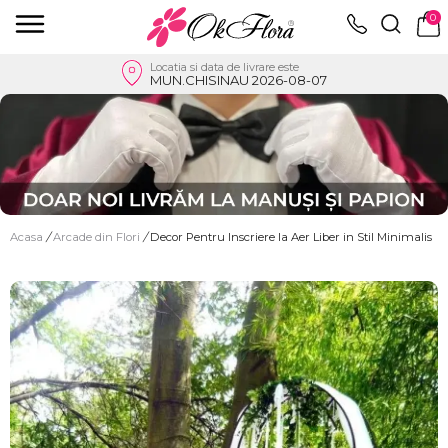
0
Locatia si data de livrare este
MUN.CHISINAU 2026-08-07
Acasa
/
Arcade din Flori
/
Decor Pentru Inscriere la Aer Liber in Stil Minimalis