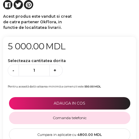
Acest produs este vandut si creat
de catre partener OkFlora, in
functie de localitatea livrarii.
5 000.00
MDL
Selecteaza cantitatea dorita
-
+
Pentru această dată valoarea minimă a comenzii este
550.00
MDL
ADAUGA IN COS
Comanda telefonic
Cumpara in aplicatie cu
4800.00
MDL