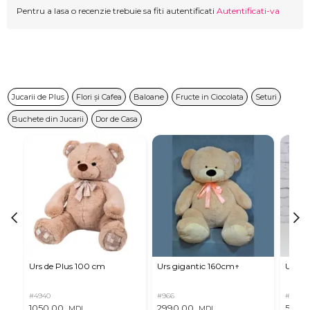
Pentru a lasa o recenzie trebuie sa fiti autentificati
Autentificati-va
Jucarii de Plus
Flori și Cafea
Baloane
Fructe in Ciocolata
Seturi
Buchete din Jucarii
Dor de Casa
Urs de Plus 100 cm
Urs gigantic 160cm↑
Urs m
#4940
#966
#11
1050,00
2990,00
537,0
MDL
MDL