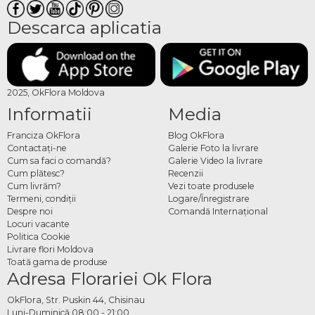
Descarca aplicatia
2025, OkFlora Moldova
Informatii
Media
Franciza OkFlora
Blog OkFlora
Contactaţi-ne
Galerie Foto la livrare
Cum sa faci o comandă?
Galerie Video la livrare
Cum plătesc?
Recenzii
Cum livrăm?
Vezi toate produsele
Termeni, condiţii
Logare/Înregistrare
Despre noi
Comandă Internațional
Locuri vacante
Politica Cookie
Livrare flori Moldova
Toată gama de produse
Adresa Florariei Ok Flora
OkFlora, Str. Puskin 44, Chisinau
Luni-Duminică 08:00 - 21:00