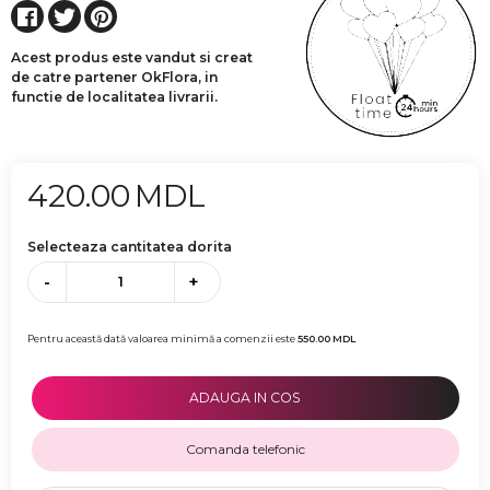
Acest produs este vandut si creat
de catre partener OkFlora, in
functie de localitatea livrarii.
420.00
MDL
Selecteaza cantitatea dorita
-
+
Pentru această dată valoarea minimă a comenzii este
550.00
MDL
ADAUGA IN COS
Comanda telefonic