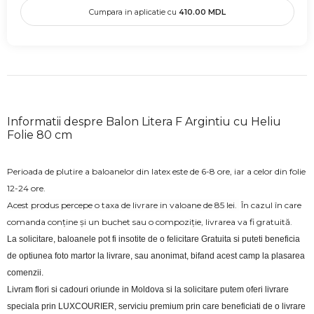
Cumpara in aplicatie cu
410.00
MDL
Informatii despre Balon Litera F Argintiu cu Heliu
Folie 80 cm
Perioada de plutire a baloanelor din latex este de 6-8 ore, iar a celor din folie
12-24 ore.
Acest produs percepe o taxa de livrare in valoane de 85 lei.
În cazul în care
comanda conține și un buchet sau o compoziție, livrarea va fi gratuită.
La solicitare, baloanele pot fi insotite de o felicitare Gratuita si puteti beneficia 
de optiunea foto martor la livrare, sau anonimat, bifand acest camp la plasarea 
comenzii.
Livram flori si cadouri oriunde in Moldova si la solicitare putem oferi livrare 
speciala prin LUXCOURIER, serviciu premium prin care beneficiati de o livrare 