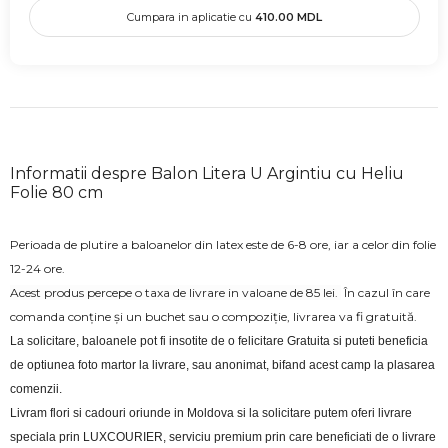
Cumpara in aplicatie cu
410.00
MDL
Informatii despre Balon Litera U Argintiu cu Heliu
Folie 80 cm
Perioada de plutire a baloanelor din latex este de 6-8 ore, iar a celor din folie
12-24 ore.
Acest produs percepe o taxa de livrare in valoane de 85 lei.
În cazul în care
comanda conține și un buchet sau o compoziție, livrarea va fi gratuită.
La solicitare, baloanele pot fi insotite de o felicitare Gratuita si puteti beneficia 
de optiunea foto martor la livrare, sau anonimat, bifand acest camp la plasarea 
comenzii.
Livram flori si cadouri oriunde in Moldova si la solicitare putem oferi livrare 
speciala prin LUXCOURIER, serviciu premium prin care beneficiati de o livrare 