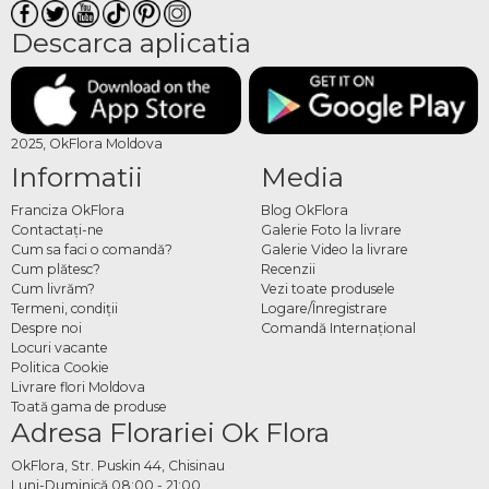
Descarca aplicatia
2025, OkFlora Moldova
Informatii
Media
Franciza OkFlora
Blog OkFlora
Contactaţi-ne
Galerie Foto la livrare
Cum sa faci o comandă?
Galerie Video la livrare
Cum plătesc?
Recenzii
Cum livrăm?
Vezi toate produsele
Termeni, condiţii
Logare/Înregistrare
Despre noi
Comandă Internațional
Locuri vacante
Politica Cookie
Livrare flori Moldova
Toată gama de produse
Adresa Florariei Ok Flora
OkFlora, Str. Puskin 44, Chisinau
Luni-Duminică 08:00 - 21:00