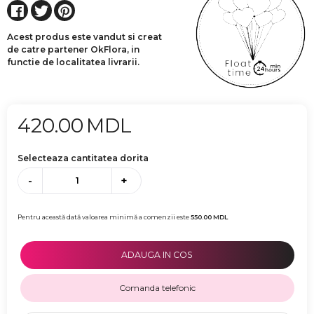
Acest produs este vandut si creat
de catre partener OkFlora, in
functie de localitatea livrarii.
420.00
MDL
Selecteaza cantitatea dorita
-
+
Pentru această dată valoarea minimă a comenzii este
550.00
MDL
ADAUGA IN COS
Comanda telefonic