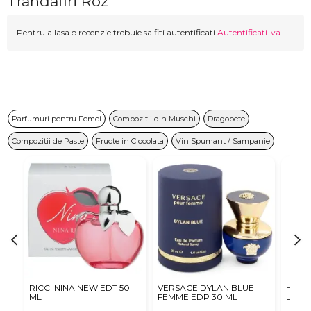
Trandafiri Roz
Pentru a lasa o recenzie trebuie sa fiti autentificati
Autentificati-va
Parfumuri pentru Femei
Compozitii din Muschi
Dragobete
Compozitii de Paste
Fructe in Ciocolata
Vin Spumant / Sampanie
RICCI NINA NEW EDT 50
VERSACE DYLAN BLUE
Hugo 
ML
FEMME EDP 30 ML
Le Pa