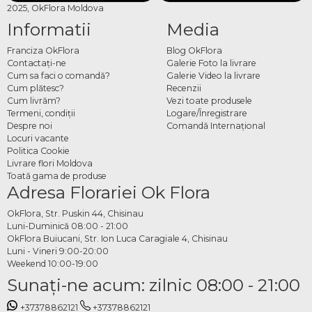
2025, OkFlora Moldova
Informatii
Media
Franciza OkFlora
Blog OkFlora
Contactaţi-ne
Galerie Foto la livrare
Cum sa faci o comandă?
Galerie Video la livrare
Cum plătesc?
Recenzii
Cum livrăm?
Vezi toate produsele
Termeni, condiţii
Logare/Înregistrare
Despre noi
Comandă Internațional
Locuri vacante
Politica Cookie
Livrare flori Moldova
Toată gama de produse
Adresa Florariei Ok Flora
OkFlora, Str. Puskin 44, Chisinau
Luni-Duminică 08:00 - 21:00
OkFlora Buiucani, Str. Ion Luca Caragiale 4, Chisinau
Luni - Vineri 9:00-20:00
Weekend 10:00-19:00
Sunaţi-ne acum: zilnic 08:00 - 21:00
+37378862121
+37378862121