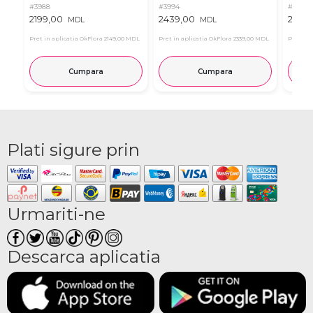
#3988
#3994
#4014
2199,00
2439,00
2789
MDL
MDL
Pret in aplicatia OkFlora
2149,00 MDL
Pret in aplicatia OkFlora
2339,00 MDL
Pret in 
Cumpara
Cumpara
Plati sigure prin
Urmariti-ne
Descarca aplicatia