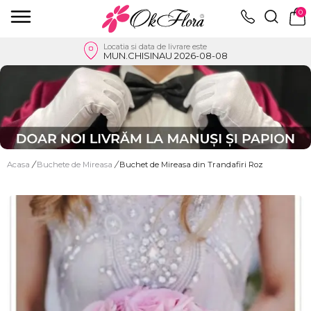
0
Locatia si data de livrare este
MUN.CHISINAU 2026-08-08
Acasa
/
Buchete de Mireasa
/
Buchet de Mireasa din Trandafiri Roz