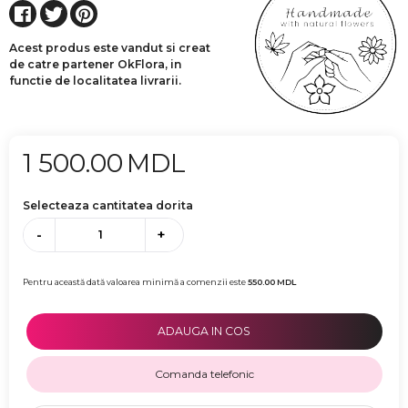
Acest produs este vandut si creat
de catre partener OkFlora, in
functie de localitatea livrarii.
1 500.00
MDL
Selecteaza cantitatea dorita
-
+
Pentru această dată valoarea minimă a comenzii este
550.00
MDL
ADAUGA IN COS
Comanda telefonic