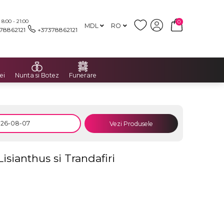
:00 - 21:00
0
MDL
RO
78862121
+37378862121
ei
Nunta si Botez
Funerare
Vezi Produsele
Lisianthus si Trandafiri