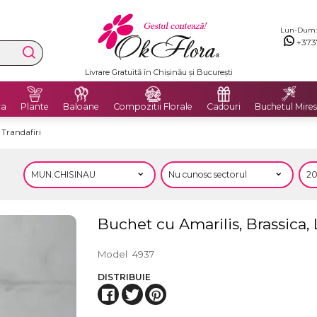
Lun-Dum: 8
+373
Livrare Gratuită în Chișinău și București
ra
Plante
Baloane
Compozitii Florale
Cadouri
Buchetul Mires
 Trandafiri
Buchet cu Amarilis, Brassica, 
Model
4937
DISTRIBUIE