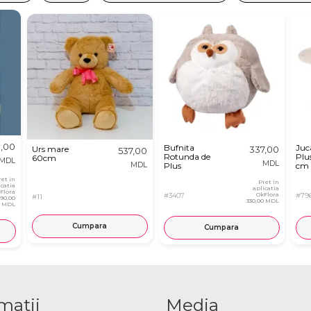
,00
Bufnita
Juc
Urs mare
337,00
537,00
Rotunda de
Plu
60cm
MDL
MDL
MDL
Plus
cm
ret in
Pret in
icatia
aplicatia
Flora
#3407
OkFlora
#79
#11
890,00
330,00 MDL
MDL
Cumpara
Cumpara
matii
Media