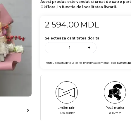
Acest produs este vandut si creat de catre par
OkFlora, in functie de localitatea livrarii.
2 594.00
MDL
Selecteaza cantitatea dorita
-
+
Pentru această dată valoarea minimă a comenzii este
550.00
MD
Livrăm prin
Poză martor
LuxCourier
la livrare