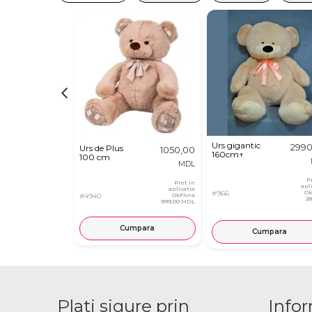
Urs gigantic
2990
Urs de Plus
1050,00
160cm↑
100 cm
MDL
P
Pret in
apl
aplicatia
#966
Ok
#4940
OkFlora
2
999,00 MDL
Cumpara
Cumpara
Plati sigure prin
Infor