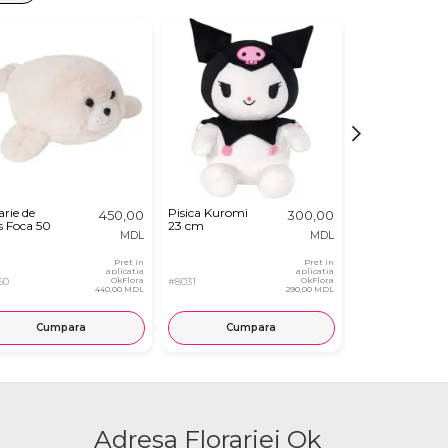
arie de
Pisica Kuromi
Calut de Plus
450,00
300,00
s Foca 50
23 cm
MDL
MDL
Pret in
Pret in
aplicatia
aplicatia
60
OkFlora
#8031
OkFlora
#8359
440,00 MDL
290,00 MDL
Cumpara
Cumpara
Cump
Adresa Florariei Ok