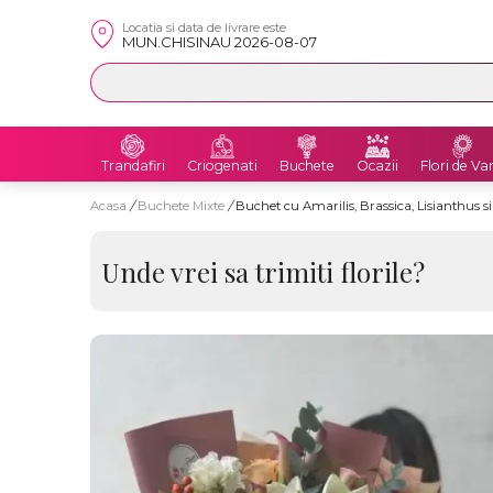
Locatia si data de livrare este
MUN.CHISINAU 2026-08-07
Trandafiri
Criogenati
Buchete
Ocazii
Flori de Va
Acasa
/
Buchete Mixte
/
Buchet cu Amarilis, Brassica, Lisianthus si
Unde vrei sa trimiti florile?