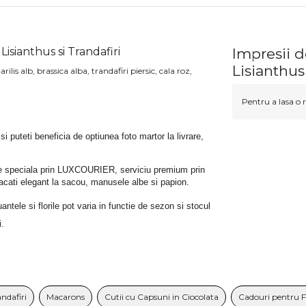
Lisianthus si Trandafiri
Impresii d
Lisianthus 
lis alb, brassica alba, trandafiri piersic, cala roz,
Pentru a lasa o r
 si puteti beneficia de optiunea foto martor la livrare, 
rare speciala prin LUXCOURIER, serviciu premium prin 
bracati elegant la sacou, manusele albe si papion.
tele si florile pot varia in functie de sezon si stocul 
i.
andafiri
Macarons
Cutii cu Capsuni in Ciocolata
Cadouri pentru 