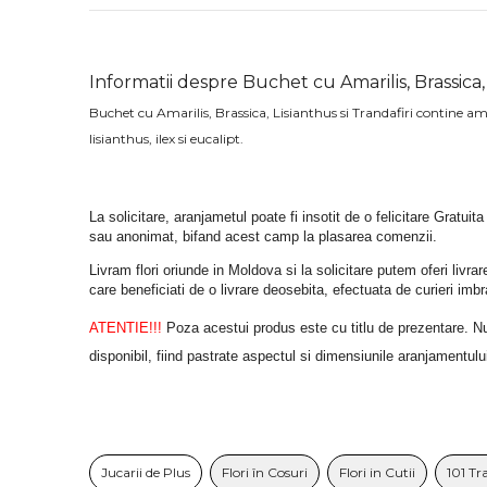
Informatii despre Buchet cu Amarilis, Brassica, 
Buchet cu Amarilis, Brassica, Lisianthus si Trandafiri contine amari
lisianthus, ilex si eucalipt.
La solicitare, aranjametul poate fi insotit de o felicitare Gratuita
sau anonimat, bifand acest camp la plasarea comenzii.
Livram flori oriunde in Moldova si la solicitare putem oferi liv
care beneficiati de o livrare deosebita, efectuata de curieri im
ATENTIE!!!
 Poza acestui produs este cu titlu de prezentare. Nuan
disponibil, fiind pastrate aspectul si dimensiunile aranjamentulu
Jucarii de Plus
Flori în Cosuri
Flori in Cutii
101 Tr