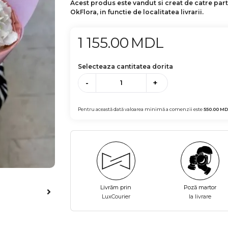
Acest produs este vandut si creat de catre par
OkFlora, in functie de localitatea livrarii.
1 155.00
MDL
Selecteaza cantitatea dorita
-
+
Pentru această dată valoarea minimă a comenzii este
550.00
MD
Livrăm prin
Poză martor
LuxCourier
la livrare