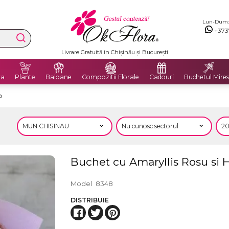
Lun-Dum: 8
+373
Livrare Gratuită în Chișinău și București
ra
Plante
Baloane
Compozitii Florale
Cadouri
Buchetul Mires
a
Buchet cu Amaryllis Rosu si 
Model
8348
DISTRIBUIE