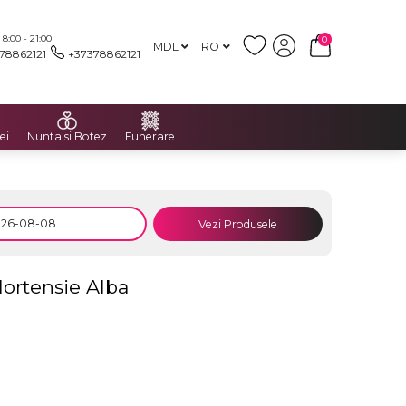
:00 - 21:00
0
MDL
RO
78862121
+37378862121
ei
Nunta si Botez
Funerare
Vezi Produsele
Hortensie Alba