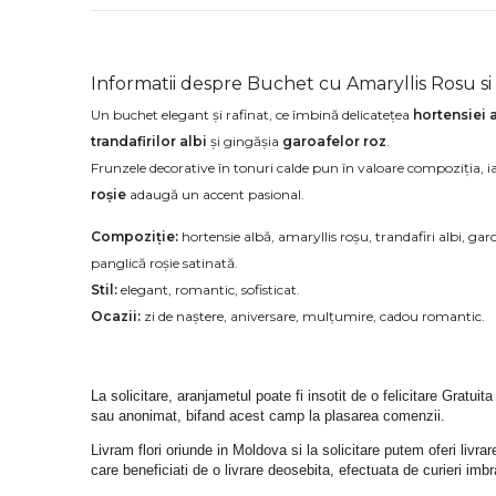
Informatii despre Buchet cu Amaryllis Rosu si
Un buchet elegant și rafinat, ce îmbină delicatețea
hortensiei 
trandafirilor albi
și gingășia
garoafelor roz
.
Frunzele decorative în tonuri calde pun în valoare compoziția, i
roșie
adaugă un accent pasional.
Compoziție:
hortensie albă, amaryllis roșu, trandafiri albi, ga
panglică roșie satinată.
Stil:
elegant, romantic, sofisticat.
Ocazii:
zi de naștere, aniversare, mulțumire, cadou romantic.
La solicitare, aranjametul poate fi insotit de o felicitare Gratuita
sau anonimat, bifand acest camp la plasarea comenzii.
Livram flori oriunde in Moldova si la solicitare putem oferi liv
care beneficiati de o livrare deosebita, efectuata de curieri im