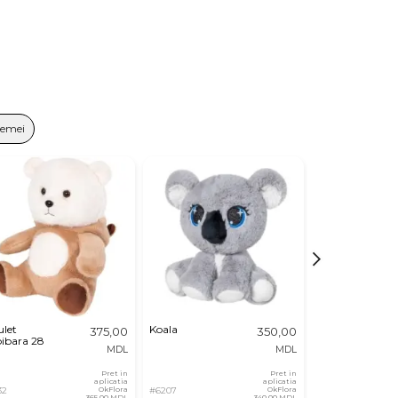
Femei
ulet
Koala
Iepuras in
375,00
350,00
ibara 28
Morcov
MDL
MDL
Pret in
Pret in
aplicatia
aplicatia
32
OkFlora
#6207
OkFlora
#8419
365,00 MDL
340,00 MDL