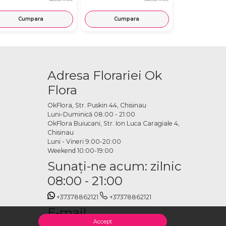
Cumpara
Cumpara
Cump
Adresa Florariei Ok
Flora
OkFlora, Str. Puskin 44, Chisinau
Luni-Duminică 08:00 - 21:00
OkFlora Buiucani, Str. Ion Luca Caragiale 4,
Chisinau
Luni - Vineri 9:00-20:00
Weekend 10:00-19:00
Sunaţi-ne acum: zilnic
08:00 - 21:00
+37378862121
+37378862121
E-mail
Accept