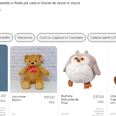
tele si florile pot varia in functie de sezon si stocul 
i.
andafiri
Macarons
Cutii cu Capsuni in Ciocolata
Cadouri pentru 
,00
Bufnita
Urs
Urs mare
337,00
537,00
Rotunda de
Cap
60cm
MDL
MDL
MDL
Plus
cm
ret in
Pret in
icatia
aplicatia
Flora
#3407
OkFlora
#80
#11
890,00
330,00 MDL