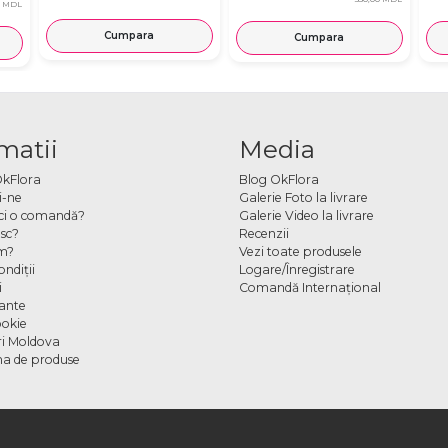
MDL
Cumpara
Cumpara
matii
Media
OkFlora
Blog OkFlora
i-ne
Galerie Foto la livrare
ci o comandă?
Galerie Video la livrare
sc?
Recenzii
m?
Vezi toate produsele
ndiţii
Logare/Înregistrare
i
Comandă Internațional
cante
ookie
ori Moldova
a de produse