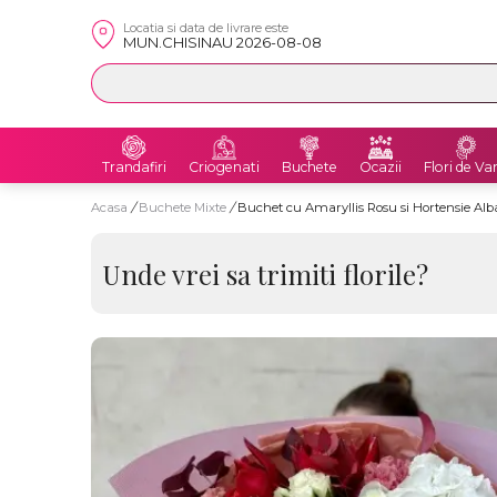
Locatia si data de livrare este
MUN.CHISINAU 2026-08-08
Trandafiri
Criogenati
Buchete
Ocazii
Flori de Va
Acasa
/
Buchete Mixte
/
Buchet cu Amaryllis Rosu si Hortensie Alb
Unde vrei sa trimiti florile?