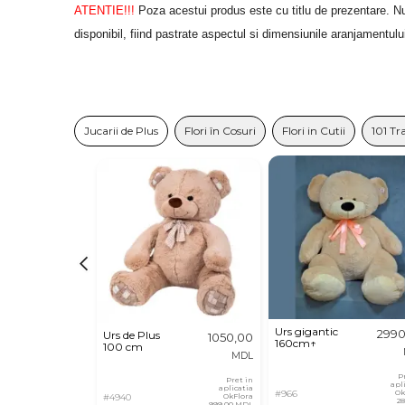
ATENTIE!!!
 Poza acestui produs este cu titlu de prezentare. Nuan
disponibil, fiind pastrate aspectul si dimensiunile aranjamentulu
Jucarii de Plus
Flori în Cosuri
Flori in Cutii
101 Tr
Urs gigantic
2990
Urs de Plus
1050,00
160cm↑
100 cm
MDL
P
Pret in
apl
aplicatia
#966
Ok
#4940
OkFlora
2
999,00 MDL