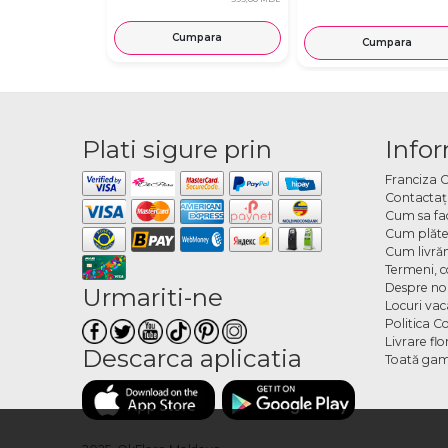
Cumpara
Cumpara
Plati sigure prin
Infor
Franciza 
Contactaţ
Cum sa fa
Cum plăte
Cum livră
Termeni, co
Despre no
Urmariti-ne
Locuri va
Politica C
Livrare fl
Descarca aplicatia
Toată gam