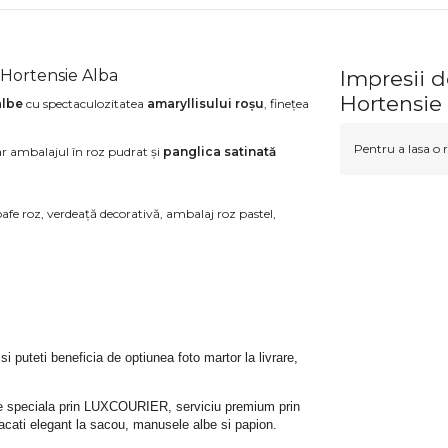
 Hortensie Alba
Impresii d
Hortensie
albe
cu spectaculozitatea
amaryllisului roșu
, finețea
Pentru a lasa o r
ar ambalajul în roz pudrat și
panglica satinată
roafe roz, verdeață decorativă, ambalaj roz pastel,
 si puteti beneficia de optiunea foto martor la livrare, 
rare speciala prin LUXCOURIER, serviciu premium prin 
bracati elegant la sacou, manusele albe si papion.