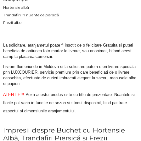
Hortensie albă
Trandafiri în nuanțe de piersică
Frezii albe
La solicitare, aranjametul poate fi insotit de o felicitare Gratuita si puteti 
beneficia de optiunea foto martor la livrare, sau anonimat, bifand acest 
camp la plasarea comenzii.
Livram flori oriunde in Moldova si la solicitare putem oferi livrare speciala 
prin LUXCOURIER, serviciu premium prin care beneficiati de o livrare 
deosebita, efectuata de curieri imbracati elegant la sacou, manusele albe 
si papion.
ATENTIE!!!
 Poza acestui produs este cu titlu de prezentare. Nuantele si 
florile pot varia in functie de sezon si stocul disponibil, fiind pastrate 
aspectul si dimensiunile aranjamentului.
Impresii despre Buchet cu Hortensie
Albă, Trandafiri Piersică și Frezii