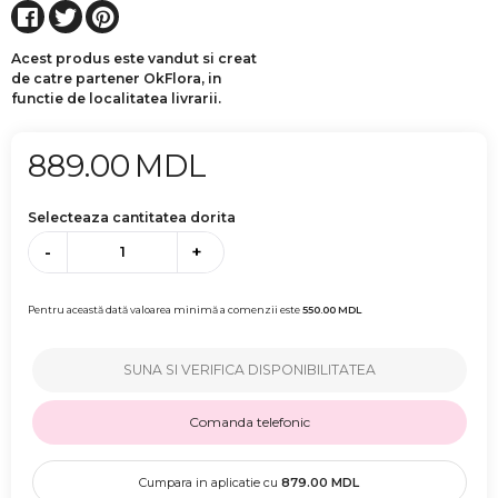
Acest produs este vandut si creat
de catre partener OkFlora, in
functie de localitatea livrarii.
889.00
MDL
Selecteaza cantitatea dorita
-
+
Pentru această dată valoarea minimă a comenzii este
550.00
MDL
SUNA SI VERIFICA DISPONIBILITATEA
Comanda telefonic
Cumpara in aplicatie cu
879.00
MDL