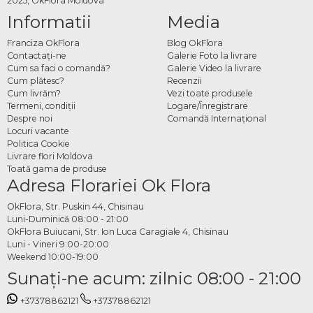
2025, OkFlora Moldova
Informatii
Media
Franciza OkFlora
Blog OkFlora
Contactaţi-ne
Galerie Foto la livrare
Cum sa faci o comandă?
Galerie Video la livrare
Cum plătesc?
Recenzii
Cum livrăm?
Vezi toate produsele
Termeni, condiţii
Logare/Înregistrare
Despre noi
Comandă Internațional
Locuri vacante
Politica Cookie
Livrare flori Moldova
Toată gama de produse
Adresa Florariei Ok Flora
OkFlora, Str. Puskin 44, Chisinau
Luni-Duminică 08:00 - 21:00
OkFlora Buiucani, Str. Ion Luca Caragiale 4, Chisinau
Luni - Vineri 9:00-20:00
Weekend 10:00-19:00
Sunaţi-ne acum: zilnic 08:00 - 21:00
+37378862121
+37378862121