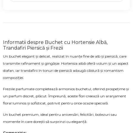
Informatii despre Buchet cu Hortensie Albă,
Trandafiri Piersică și Frezii
Un buchet elegant și delicat, realizat în nuanțe fine de alb și piersică, care
transmite rafinament și gingășie. Hortensia albă oferă volum și un aspect
diafan, iar trandafirii în tonuri de piersică adaugă căldură și romantism
compoziției.
Freziile parfumate completează armonios buchetul, oferind prospețime și
un parfum discret, plăcut. Împreună, aceste flori creează un aranjament
floral luminos și sofisticat, potrivit pentru orice ocazie specială.
Un buchet premium, ideal pentru aniversări, felicitări, botezuri sau
momente în care dorești să surprinzi cu eleganță.
Compoziție: