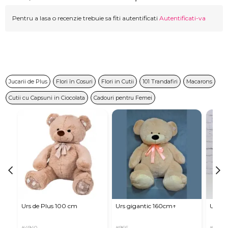
Pentru a lasa o recenzie trebuie sa fiti autentificati
Autentificati-va
Jucarii de Plus
Flori în Cosuri
Flori in Cutii
101 Trandafiri
Macarons
Cutii cu Capsuni in Ciocolata
Cadouri pentru Femei
Urs de Plus 100 cm
Urs gigantic 160cm↑
Urs m
#4940
#966
#11