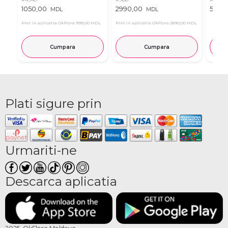
1050,00
2990,00
537,0
MDL
MDL
Pret in aplicatia OkFlora
999,00 MDL
Pret in aplicatia OkFlora
2890,00 MDL
Cumpara
Cumpara
Plati sigure prin
Urmariti-ne
Descarca aplicatia