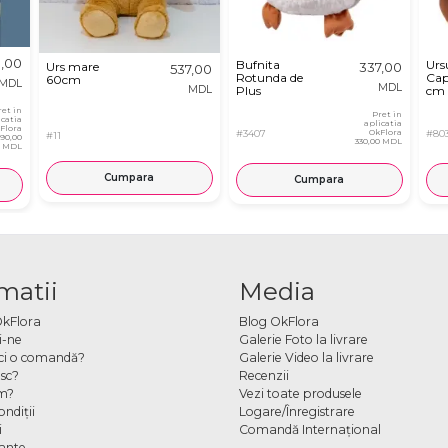
,00
Bufnita
Urs
Urs mare
337,00
537,00
Rotunda de
Cap
60cm
MDL
MDL
MDL
Plus
cm
ret in
Pret in
icatia
aplicatia
Flora
#3407
OkFlora
#80
#11
890,00
330,00 MDL
MDL
Cumpara
Cumpara
matii
Media
OkFlora
Blog OkFlora
i-ne
Galerie Foto la livrare
ci o comandă?
Galerie Video la livrare
sc?
Recenzii
m?
Vezi toate produsele
ndiţii
Logare/Înregistrare
i
Comandă Internațional
cante