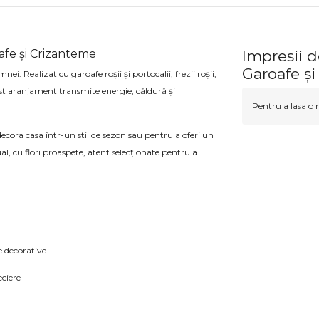
fe și Crizanteme
Impresii 
Garoafe ș
i. Realizat cu garoafe roșii și portocalii, frezii roșii,
est aranjament transmite energie, căldură și
Pentru a lasa o r
cora casa într-un stil de sezon sau pentru a oferi un
, cu flori proaspete, atent selecționate pentru a
 decorative
eciere