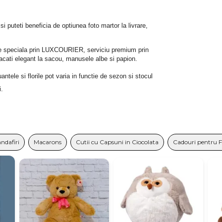
 si puteti beneficia de optiunea foto martor la livrare, 
rare speciala prin LUXCOURIER, serviciu premium prin 
bracati elegant la sacou, manusele albe si papion.
tele si florile pot varia in functie de sezon si stocul 
i.
andafiri
Macarons
Cutii cu Capsuni in Ciocolata
Cadouri pentru 