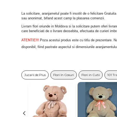
La solicitare, aranjametul poate fi insotit de o felicitare Gratuita
sau anonimat, bifand acest camp la plasarea comenzii.
Livram flori oriunde in Moldova si la solicitare putem oferi liv
care beneficiati de o livrare deosebita, efectuata de curieri im
ATENTIE!!!
 Poza acestui produs este cu titlu de prezentare. Nuan
disponibil, fiind pastrate aspectul si dimensiunile aranjamentulu
Jucarii de Plus
Flori în Cosuri
Flori in Cutii
101 Tr