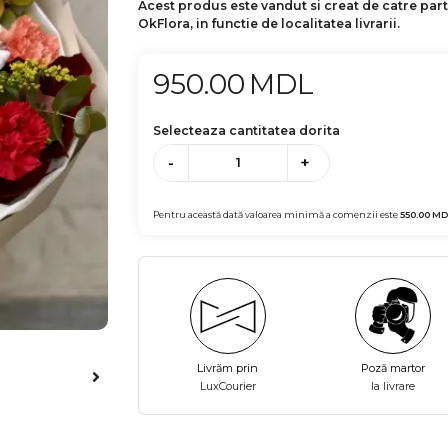
Acest produs este vandut si creat de catre par
OkFlora, in functie de localitatea livrarii.
950.00
MDL
Selecteaza cantitatea dorita
-
+
Pentru această dată valoarea minimă a comenzii este
550.00
MD
Livrăm prin
Poză martor
LuxCourier
la livrare