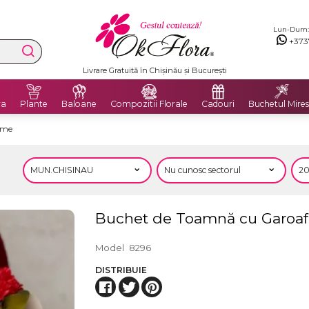
Lun-Dum: 8
+373
Livrare Gratuită în Chișinău și București
ra
Plante
Baloane
Compozitii Florale
Cadouri
Buchetul Mires
eme
Buchet de Toamnă cu Garoaf
Model
8296
DISTRIBUIE