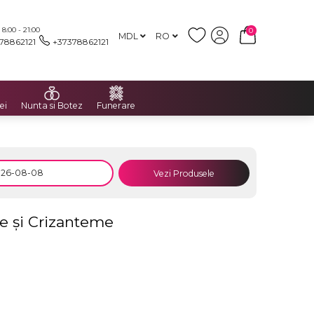
:00 - 21:00
0
MDL
RO
78862121
+37378862121
ei
Nunta si Botez
Funerare
Vezi Produsele
e și Crizanteme