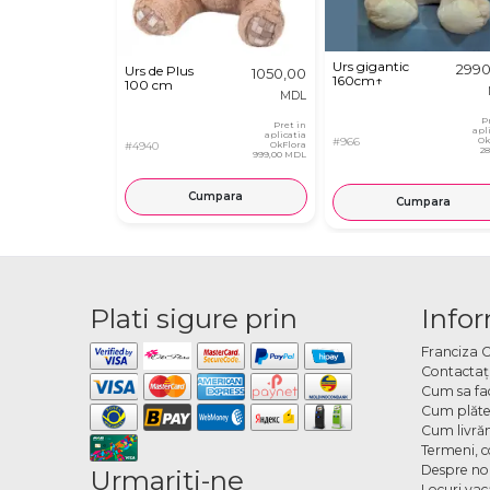
Urs gigantic
2990
Urs de Plus
1050,00
160cm↑
100 cm
MDL
P
Pret in
apl
aplicatia
#966
Ok
#4940
OkFlora
2
999,00 MDL
Cumpara
Cumpara
Plati sigure prin
Infor
Franciza 
Contactaţ
Cum sa fa
Cum plăte
Cum livră
Termeni, co
Despre no
Urmariti-ne
Locuri va