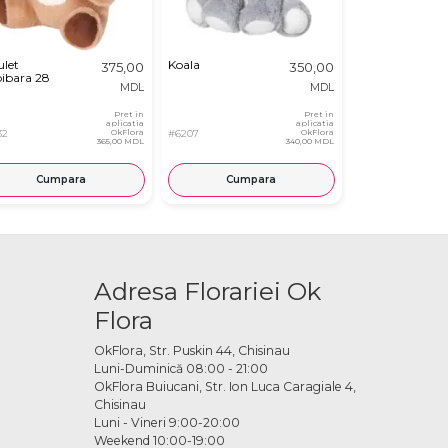
ulet
Koala
Iepuras in
375,00
350,00
ibara 28
Morcov
MDL
MDL
Pret in
Pret in
aplicatia
aplicatia
32
OkFlora
#6207
OkFlora
#8419
365,00 MDL
340,00 MDL
Cumpara
Cumpara
Cump
Adresa Florariei Ok
Flora
OkFlora, Str. Puskin 44, Chisinau
Luni-Duminică 08:00 - 21:00
OkFlora Buiucani, Str. Ion Luca Caragiale 4,
Chisinau
Luni - Vineri 9:00-20:00
Weekend 10:00-19:00