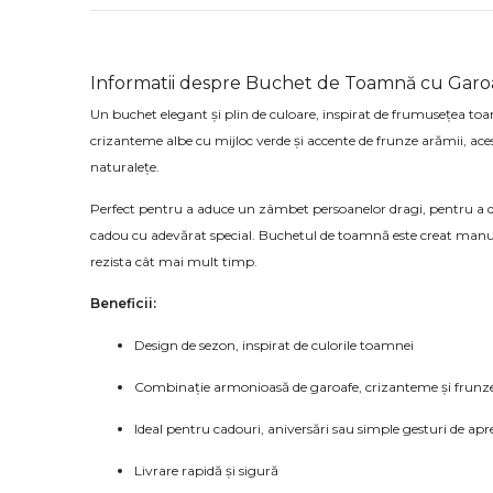
Informatii despre Buchet de Toamnă cu Garoa
Un buchet elegant și plin de culoare, inspirat de frumusețea toamne
crizanteme albe cu mijloc verde și accente de frunze arămii, ac
naturalețe.
Perfect pentru a aduce un zâmbet persoanelor dragi, pentru a de
cadou cu adevărat special. Buchetul de toamnă este creat manual
rezista cât mai mult timp.
Beneficii:
Design de sezon, inspirat de culorile toamnei
Combinație armonioasă de garoafe, crizanteme și frunze
Ideal pentru cadouri, aniversări sau simple gesturi de apr
Livrare rapidă și sigură