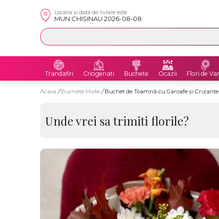
Locatia si data de livrare este
MUN.CHISINAU 2026-08-08
Trandafiri
Criogenati
Buchete
Ocazii
Flori de Va
Acasa
/
Buchete Mixte
/
Buchet de Toamnă cu Garoafe și Crizant
Unde vrei sa trimiti florile?