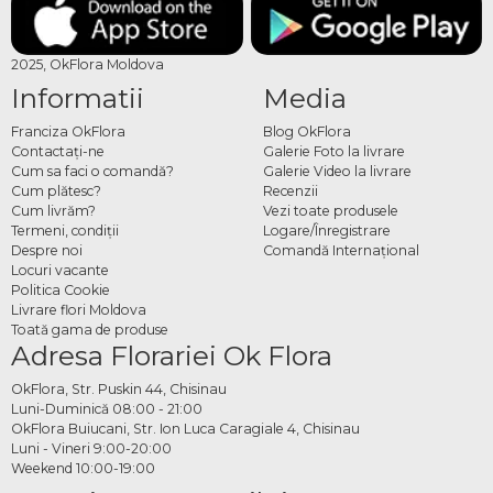
2025, OkFlora Moldova
Informatii
Media
Franciza OkFlora
Blog OkFlora
Contactaţi-ne
Galerie Foto la livrare
Cum sa faci o comandă?
Galerie Video la livrare
Cum plătesc?
Recenzii
Cum livrăm?
Vezi toate produsele
Termeni, condiţii
Logare/Înregistrare
Despre noi
Comandă Internațional
Locuri vacante
Politica Cookie
Livrare flori Moldova
Toată gama de produse
Adresa Florariei Ok Flora
OkFlora, Str. Puskin 44, Chisinau
Luni-Duminică 08:00 - 21:00
OkFlora Buiucani, Str. Ion Luca Caragiale 4, Chisinau
Luni - Vineri 9:00-20:00
Weekend 10:00-19:00