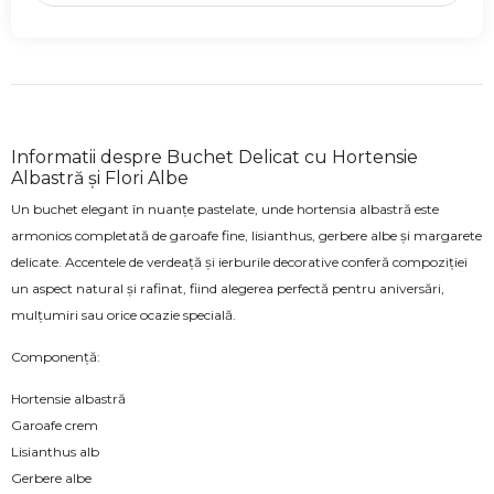
Informatii despre Buchet Delicat cu Hortensie
Albastră și Flori Albe
Un buchet elegant în nuanțe pastelate, unde hortensia albastră este
armonios completată de garoafe fine, lisianthus, gerbere albe și margarete
delicate. Accentele de verdeață și ierburile decorative conferă compoziției
un aspect natural și rafinat, fiind alegerea perfectă pentru aniversări,
mulțumiri sau orice ocazie specială.
Componență:
Hortensie albastră
Garoafe crem
Lisianthus alb
Gerbere albe