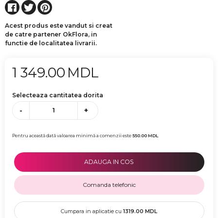
Acest produs este vandut si creat
de catre partener OkFlora, in
functie de localitatea livrarii.
1 349.00
MDL
Selecteaza cantitatea dorita
-
+
Pentru această dată valoarea minimă a comenzii este
550.00
MDL
ADAUGA IN COS
Comanda telefonic
Cumpara in aplicatie cu
1319.00
MDL