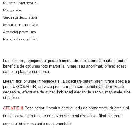
Mușețel (Matricaria)
Margarete
Verdeață decorativă
Ierburi ornamentale
Ambalaj premium
Panglică decorativă
La solicitare, aranjametul poate fi insotit de o felicitare Gratuita si puteti 
beneficia de optiunea foto martor la livrare, sau anonimat, bifand acest 
camp la plasarea comenzii.
Livram flori oriunde in Moldova si la solicitare putem oferi livrare speciala 
prin LUXCOURIER, serviciu premium prin care beneficiati de o livrare 
deosebita, efectuata de curieri imbracati elegant la sacou, manusele albe 
si papion.
ATENTIE!!!
 Poza acestui produs este cu titlu de prezentare. Nuantele si 
florile pot varia in functie de sezon si stocul disponibil, fiind pastrate 
aspectul si dimensiunile aranjamentului.