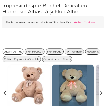
Impresii despre Buchet Delicat cu
Hortensie Albastră și Flori Albe
Pentru a lasa o recenzie trebuie sa fiti autentificati
Autentificati-va
Jucarii de Plus
Flori în Cosuri
Flori in Cutii
101 Trandafiri
Macarons
Cutii cu Capsuni in Ciocolata
Cadouri pentru Femei