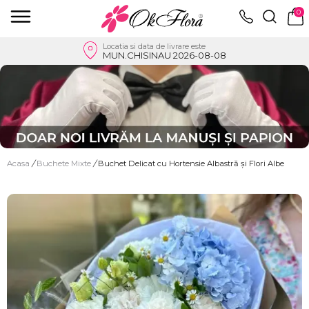
0
Locatia si data de livrare este
MUN.CHISINAU 2026-08-08
Acasa
/
Buchete Mixte
/
Buchet Delicat cu Hortensie Albastră și Flori Albe