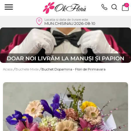
0
Locatia si data de livrare este
MUN.CHISINAU 2026-08-10
Acasa
/
Buchete Mixte
/
Buchet Dopamina - Flori de Primavara