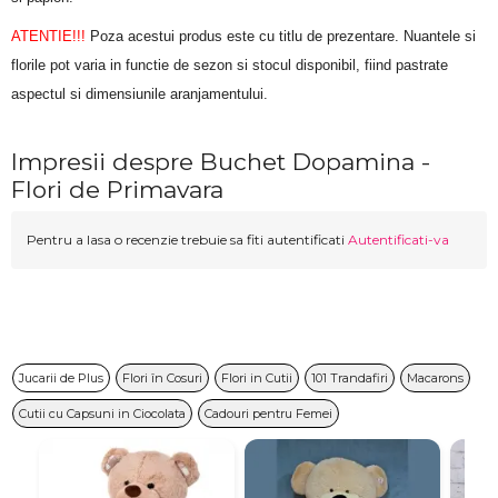
ATENTIE!!!
 Poza acestui produs este cu titlu de prezentare. Nuantele si 
florile pot varia in functie de sezon si stocul disponibil, fiind pastrate 
aspectul si dimensiunile aranjamentului.
Impresii despre Buchet Dopamina -
Flori de Primavara
Pentru a lasa o recenzie trebuie sa fiti autentificati
Autentificati-va
Jucarii de Plus
Flori în Cosuri
Flori in Cutii
101 Trandafiri
Macarons
Cutii cu Capsuni in Ciocolata
Cadouri pentru Femei