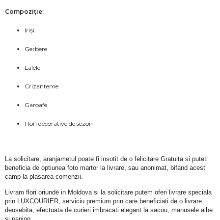
Compoziție:
Iriși
Gerbere
Lalele
Crizanteme
Garoafe
Flori decorative de sezon
La solicitare, aranjametul poate fi insotit de o felicitare Gratuita si puteti 
beneficia de optiunea foto martor la livrare, sau anonimat, bifand acest 
camp la plasarea comenzii.
Livram flori oriunde in Moldova si la solicitare putem oferi livrare speciala 
prin LUXCOURIER, serviciu premium prin care beneficiati de o livrare 
deosebita, efectuata de curieri imbracati elegant la sacou, manusele albe 
si papion.