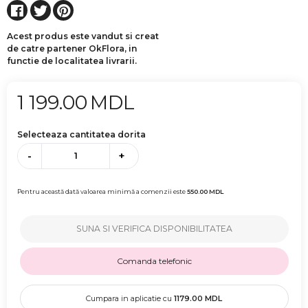
Acest produs este vandut si creat
de catre partener OkFlora, in
functie de localitatea livrarii.
1 199.00
MDL
Selecteaza cantitatea dorita
-
+
Pentru această dată valoarea minimă a comenzii este
550.00
MDL
SUNA SI VERIFICA DISPONIBILITATEA
Comanda telefonic
Cumpara in aplicatie cu
1179.00
MDL