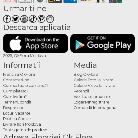
Urmariti-ne
Descarca aplicatia
2025, OkFlora Moldova
Informatii
Media
Franciza OkFlora
Blog OkFlora
Contactaţi-ne
Galerie Foto la livrare
Cum sa faci o comandă?
Galerie Video la livrare
Cum plătesc?
Recenzii
Cum livrăm?
Vezi toate produsele
Termeni, condiţii
Logare/Înregistrare
Despre noi
Comandă Internațional
Locuri vacante
Politica Cookie
Livrare flori Moldova
Toată gama de produse
Adresa Florariei Ok Flora