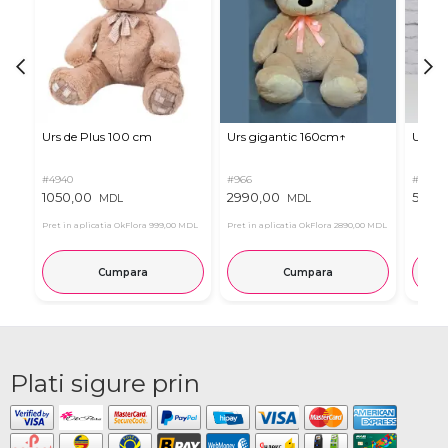
Urs de Plus 100 cm
Urs gigantic 160cm↑
Urs m
#4940
#966
#11
1050,00
2990,00
537,0
MDL
MDL
Pret in aplicatia OkFlora
999,00 MDL
Pret in aplicatia OkFlora
2890,00 MDL
Cumpara
Cumpara
Plati sigure prin