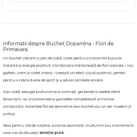
Informatii despre Buchet Dopamina - Flori de
Primavara
Un buchet vibrant și plin de viață, creat pentru a transmite bucurie
instantă și energie pozitivă. Combinația îndrăzneață de flori colorate – roz,
galben, crem și violet intens – creează un efect vizual puternic, perfect
pentru a ridica starea de spirit și a aduce zâmbete sincere.
Irișii violet adaugă profunzime și contrast, gerberele și lalelele oferă
dinamism, iar crizantemele și garoafele completează armonios
compoziția. Accentele florale decorative dau buchetului un aer modern și
jucăuș.
Ideal pentru zile de naștere, surprize spontane, mulțumiri sau momente în
care vrei să dăruiești
emoție pură
.