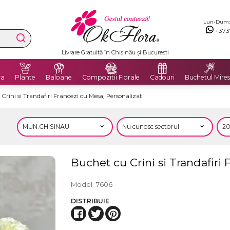
Lun-Dum: 8
+373
Livrare Gratuită în Chișinău și București
ra
Plante
Baloane
Compozitii Florale
Cadouri
Buchetul Mires
Crini si Trandafiri Francezi cu Mesaj Personalizat
Buchet cu Crini si Trandafiri
Model
7606
DISTRIBUIE