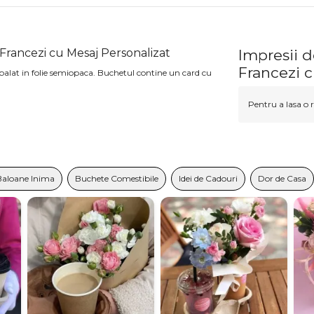
i Francezi cu Mesaj Personalizat
Impresii d
Francezi c
mbalat in folie semiopaca. Buchetul contine un card cu
Pentru a lasa o r
Baloane Inima
Buchete Comestibile
Idei de Cadouri
Dor de Casa