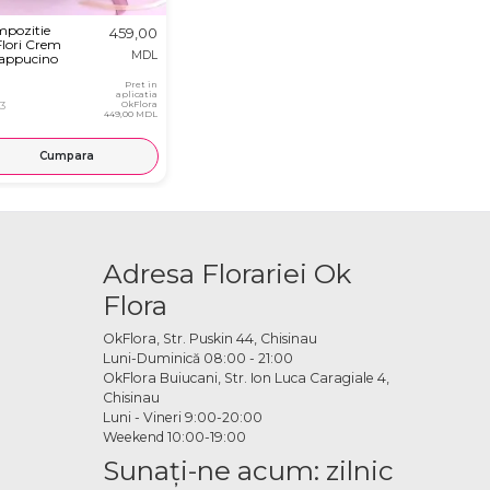
pozitie
459,00
Flori Crem
MDL
Cappucino
Pret in
aplicatia
3
OkFlora
449,00 MDL
Cumpara
Adresa Florariei Ok
Flora
OkFlora, Str. Puskin 44, Chisinau
Luni-Duminică 08:00 - 21:00
OkFlora Buiucani, Str. Ion Luca Caragiale 4,
Chisinau
Luni - Vineri 9:00-20:00
Weekend 10:00-19:00
Sunaţi-ne acum: zilnic