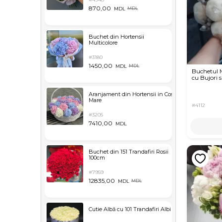
870,00
MDL
MDL
Buchet din Hortensii
Multicolore
#3180
1450,00
MDL
MDL
Buchetul M
cu Bujori 
Aranjament din Hortensii in Cos
Mare
#4112
#3205
7410,00
MDL
Buchet din 151 Trandafiri Rosii
100cm
#7959
12835,00
MDL
MDL
Cutie Albă cu 101 Trandafiri Albi