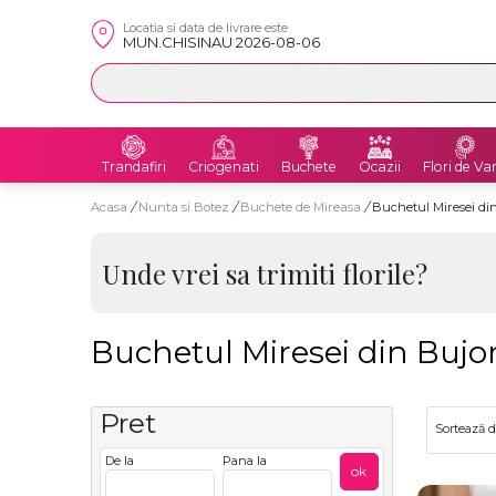
Locatia si data de livrare este
MUN.CHISINAU 2026-08-06
Trandafiri
Criogenati
Buchete
Ocazii
Flori de Va
Acasa
/
Nunta si Botez
/
Buchete de Mireasa
/
Buchetul Miresei din
Unde vrei sa trimiti florile?
Buchetul Miresei din Bujor
Pret
Sortează 
De la
Pana la
ok