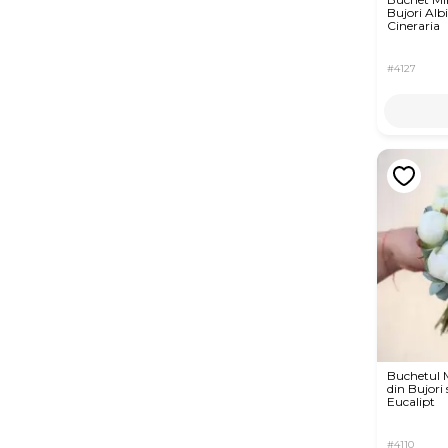
Bujori Albi
Cineraria
#4127
Buchetul M
din Bujori 
Eucalipt
#4110