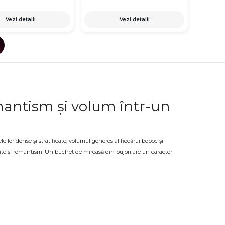
Vezi detalii
Vezi detalii
mantism și volum într-un
e lor dense și stratificate, volumul generos al fiecărui boboc și
ate și romantism. Un buchet de mireasă din bujori are un caracter
celor grandioase. La OkFlora găsești buchete de mireasă din bujori
ziua nunții
au crem creează un efect clasic și pur, rozul delicat adaugă tandrețe și
 mireasă din bujori proaspeți, pregătite cu grijă și la timp pentru ziua