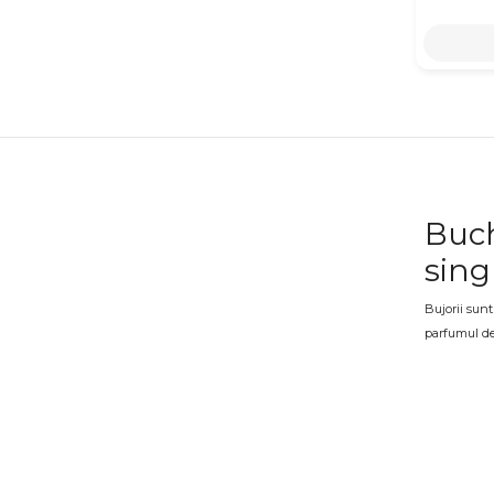
Buch
sing
Bujorii sunt
parfumul del
propriu, car
proaspeți, î
Buch
Fiecare mire
romantism, i