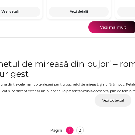
Vezi detalii
Vezi detalii
Vezi mai mult
etul de mireasă din bujori – ro
ur gest
 una dintre cele mai iubite alegeri pentru buchetul de mireasă, și nu fără motiv. Petalel
icat și persistent creează un buchet cu o prezență vizuală deosebită, plin de feminit
e se potrivește atât rochiilor clasice cât și celor moderne, atât nunților intime cât și 
Vezi tot textul
n diverse culori și stiluri, pregătite cu atenție pentru ziua cea mai importantă.
et de mireasă din bujori pentru 
asă merită un buchet care să îi reflecte personalitatea și stilul nunții. Bujorii în alb s
1
2
Pagini
ar bujorul corai sau roșu deschis aduce energie și caracter. OkFlora livrează buchete de