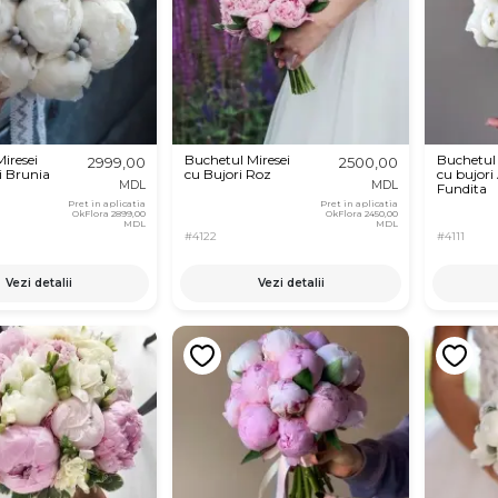
iresei
Buchetul Miresei
Buchetul 
2999,00
2500,00
si Brunia
cu Bujori Roz
cu bujori 
MDL
MDL
Fundita
Pret in aplicatia
Pret in aplicatia
OkFlora
2899,00
OkFlora
2450,00
MDL
MDL
#4122
#4111
Vezi detalii
Vezi detalii