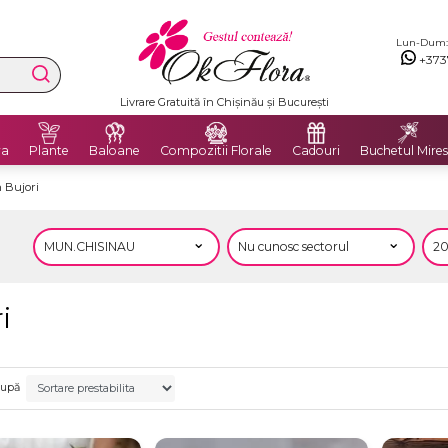
Lun-Dum: 8
+373
Livrare Gratuită în Chișinău și București
ra
Plante
Baloane
Compozitii Florale
Cadouri
Buchetul Mires
 Bujori
i
după