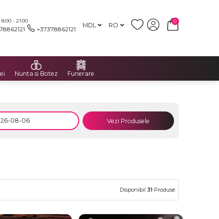
:00 - 21:00
0
MDL
RO
78862121
+37378862121
ei
Nunta si Botez
Funerare
Vezi Produsele
Disponibil
31
Produse