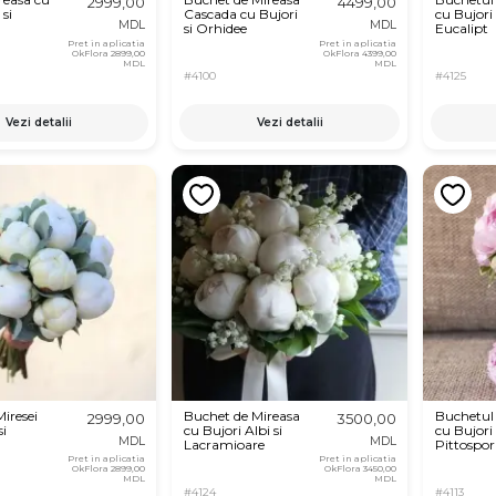
2999,00
4499,00
 si
Cascada cu Bujori
cu Bujori 
MDL
MDL
si Orhidee
Eucalipt
Pret in aplicatia
Pret in aplicatia
OkFlora
2899,00
OkFlora
4399,00
MDL
MDL
#4100
#4125
Vezi detalii
Vezi detalii
iresei
Buchet de Mireasa
Buchetul 
2999,00
3500,00
si
cu Bujori Albi si
cu Bujori
MDL
MDL
Lacramioare
Pittospo
Pret in aplicatia
Pret in aplicatia
OkFlora
2899,00
OkFlora
3450,00
MDL
MDL
#4124
#4113