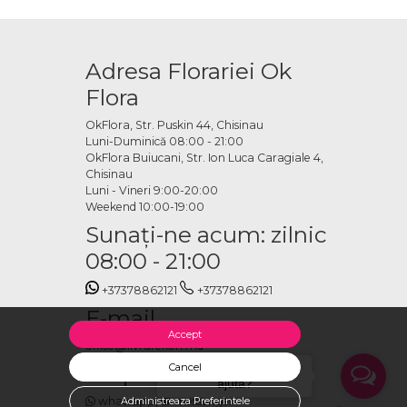
hetul de mireasă
Adresa Florariei Ok
ivă fină, creând aranjamente cu volum și profunzime vizuală. Pot fi
Flora
are lasă frumusețea lor să vorbească de la sine. Stilul poate varia de la
OkFlora, Str. Puskin 44, Chisinau
iresei.
Luni-Duminică 08:00 - 21:00
in bujori online
OkFlora Buiucani, Str. Ion Luca Caragiale 4,
Chisinau
Luni - Vineri 9:00-20:00
zat, specifici data nunții și adresa de livrare și plasezi comanda.
Weekend 10:00-19:00
ncât florile să fie perfecte pentru cel mai important moment al zilei.
Sunaţi-ne acum: zilnic
08:00 - 21:00
+37378862121
+37378862121
E-mail
Accept
office@livrareflori.md
Ne puteți contacta:
Cancel
Salut, cu ce te putem
ajuta?
whatsapp
,
messenger
Administreaza Preferintele