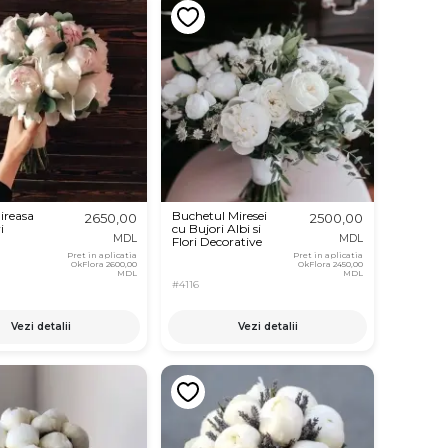
ireasa
Buchetul Miresei
2650,00
2500,00
i
cu Bujori Albi si
MDL
MDL
Flori Decorative
Pret in aplicatia
Pret in aplicatia
OkFlora
2600,00
OkFlora
2450,00
MDL
MDL
#4116
Vezi detalii
Vezi detalii