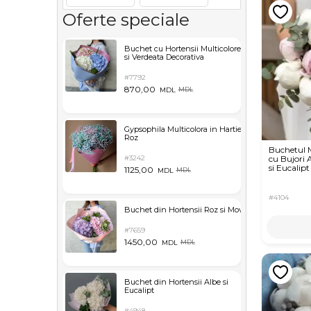
Oferte speciale
Buchet cu Hortensii Multicolore
si Verdeata Decorativa
#7792
870,00
MDL
MDL
Gypsophila Multicolora in Hartie
Roz
Buchetul M
#3242
cu Bujori 
si Eucalipt
1125,00
MDL
MDL
#4104
Buchet din Hortensii Roz si Mov
#7659
1450,00
MDL
MDL
Buchet din Hortensii Albe si
Eucalipt
#4948