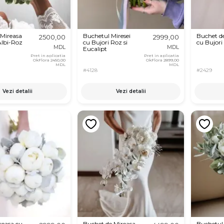
 Mireasa
Buchetul Miresei
Buchet d
2500,00
2999,00
Albi-Roz
cu Bujori Roz si
cu Bujori
MDL
MDL
Eucalipt
Pret in aplicatia
Pret in aplicatia
OkFlora
2450,00
OkFlora
2899,00
MDL
MDL
#4128
#2429
Vezi detalii
Vezi detalii
reasa cu
Buchet de Mireasa
Buchetul 