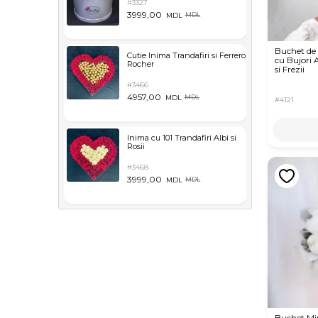
#3327
3999,00
MDL
MDL
Buchet de
Cutie Inima Trandafiri si Ferrero
cu Bujori 
Rocher
si Frezii
#3466
4957,00
MDL
MDL
#4121
Inima cu 101 Trandafiri Albi si
Rosii
#3468
3999,00
MDL
MDL
Buchet Mi