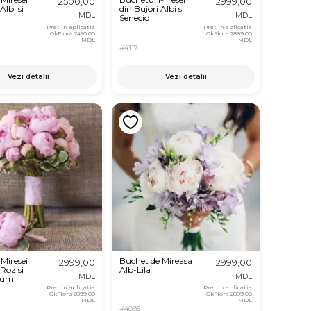
2500,00
2999,00
Albi si
din Bujori Albi si
MDL
MDL
Senecio
Pret in aplicatia
Pret in aplicatia
OkFlora
2450,00
OkFlora
2899,00
MDL
MDL
#4117
Vezi detalii
Vezi detalii
Miresei
Buchet de Mireasa
2999,00
2999,00
 Roz si
Alb-Lila
MDL
MDL
rum
Pret in aplicatia
Pret in aplicatia
OkFlora
2899,00
OkFlora
2899,00
MDL
MDL
#4095