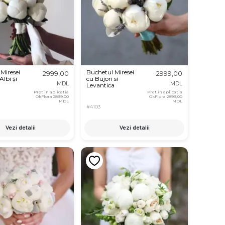
Miresei
Buchetul Miresei
2999,00
2999,00
Albi și
cu Bujori si
MDL
MDL
Levantica
Pret in aplicatia
Pret in aplicatia
OkFlora
2899,00
OkFlora
2899,00
MDL
MDL
#4103
Vezi detalii
Vezi detalii