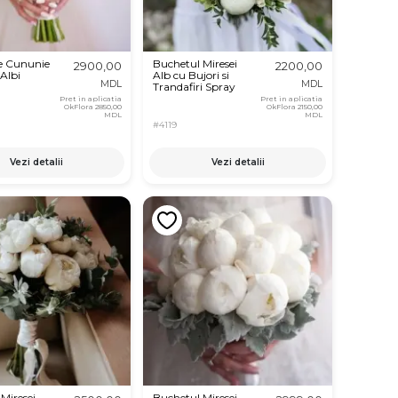
e Cununie
Buchetul Miresei
2900,00
2200,00
 Albi
Alb cu Bujori si
MDL
MDL
Trandafiri Spray
Pret in aplicatia
Pret in aplicatia
OkFlora
2850,00
OkFlora
2150,00
MDL
MDL
#4119
Vezi detalii
Vezi detalii
Miresei
Buchetul Miresei