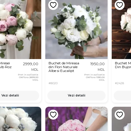
iresei
Buchet de Mireasa
Buchet M
2999,00
1950,00
Alb Roz
din Flori Naturale
Din Bujor
MDL
MDL
Albe si Eucalipt
Pret in aplicatia
Pret in aplicatia
OkFlora
2899,00
OkFlora
1930,00
MDL
MDL
#8020
#2428
Vezi detalii
Vezi detalii