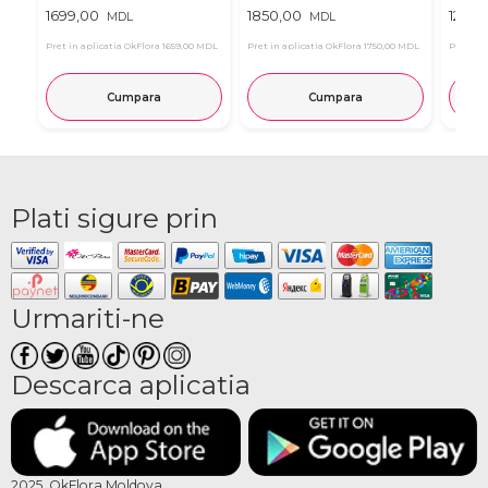
1699,00
1850,00
1299,
MDL
MDL
Pret in aplicatia OkFlora
1659,00 MDL
Pret in aplicatia OkFlora
1750,00 MDL
Pret in 
Cumpara
Cumpara
Plati sigure prin
Urmariti-ne
Descarca aplicatia
2025, OkFlora Moldova