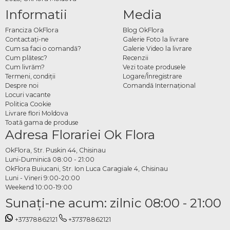
Informatii
Media
Franciza OkFlora
Blog OkFlora
Contactaţi-ne
Galerie Foto la livrare
Cum sa faci o comandă?
Galerie Video la livrare
Cum plătesc?
Recenzii
Cum livrăm?
Vezi toate produsele
Termeni, condiţii
Logare/Înregistrare
Despre noi
Comandă Internațional
Locuri vacante
Politica Cookie
Livrare flori Moldova
Toată gama de produse
Adresa Florariei Ok Flora
OkFlora, Str. Puskin 44, Chisinau
Luni-Duminică 08:00 - 21:00
OkFlora Buiucani, Str. Ion Luca Caragiale 4, Chisinau
Luni - Vineri 9:00-20:00
Weekend 10:00-19:00
Sunaţi-ne acum: zilnic 08:00 - 21:00
+37378862121
+37378862121