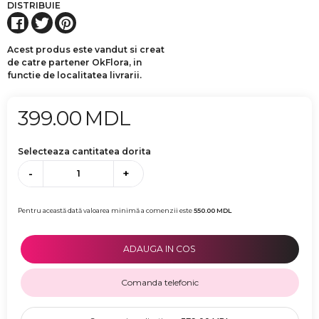
DISTRIBUIE
Acest produs este vandut si creat
de catre partener OkFlora, in
functie de localitatea livrarii.
399.00
MDL
Selecteaza cantitatea dorita
-
+
Pentru această dată valoarea minimă a comenzii este
550.00
MDL
ADAUGA IN COS
Comanda telefonic