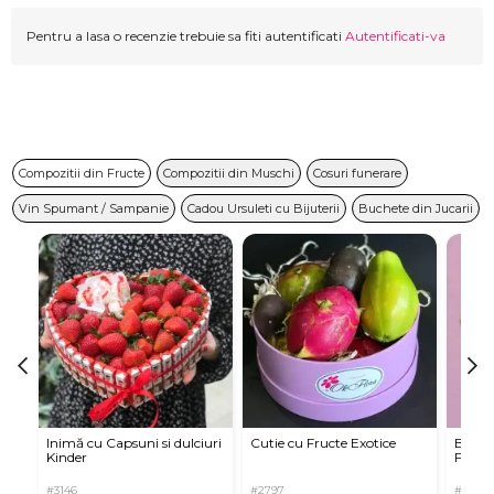
Pentru a lasa o recenzie trebuie sa fiti autentificati
Autentificati-va
Compozitii din Fructe
Compozitii din Muschi
Cosuri funerare
Vin Spumant / Sampanie
Cadou Ursuleti cu Bijuterii
Buchete din Jucarii
Inimă cu Capsuni si dulciuri
Cutie cu Fructe Exotice
Buche
Kinder
Fructe
#3146
#2797
#4076