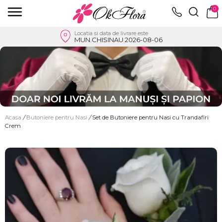
0
Locatia si data de livrare este
MUN.CHISINAU 2026-08-06
Acasa
/
Butoniere pentru Nasi
/
Set de Butoniere pentru Nasi cu Trandafiri
Crem