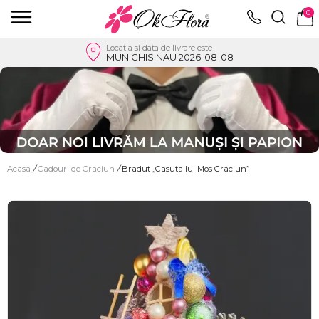
0
Locatia si data de livrare este
MUN.CHISINAU 2026-08-08
Acasa
/
Cadouri de Craciun
/
Bradut „Casuta lui Mos Craciun”