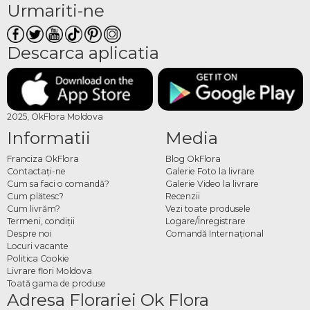
Urmariti-ne
Descarca aplicatia
2025, OkFlora Moldova
Informatii
Media
Franciza OkFlora
Blog OkFlora
Contactaţi-ne
Galerie Foto la livrare
Cum sa faci o comandă?
Galerie Video la livrare
Cum plătesc?
Recenzii
Cum livrăm?
Vezi toate produsele
Termeni, condiţii
Logare/Înregistrare
Despre noi
Comandă Internațional
Locuri vacante
Politica Cookie
Livrare flori Moldova
Toată gama de produse
Adresa Florariei Ok Flora