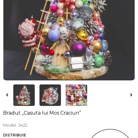
Bradut „Casuta lui Mos Craciun”
Model
3422
DISTRIBUIE